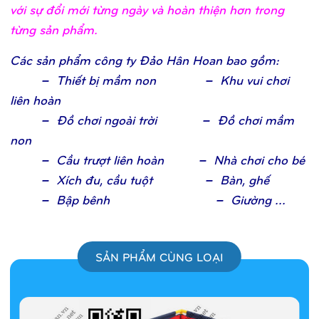
với sự đổi mới từng ngày và hoàn thiện hơn trong
từng sản phẩm.
Các sả
n phẩ
m công ty Đả
o Hân Hoan bao gồ
m
:
– Thiế
t bị
mầ
m non – Khu vui chơ
i
liên hoà
n
– Đồ
chơ
i ngoài trờ
i – Đồ
chơ
i mầ
m
no
n
– Cầ
u trượ
t liên hoàn – Nhà chơ
i cho b
é
– Xích đu, cầ
u tuộ
t – Bàn, ghế
– Bậ
p bênh
– Giườ
ng ..
.
SẢN PHẨM CÙNG LOẠI