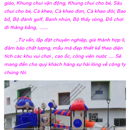
giáo, Khung chui vận động, Khung chui cho bé, Sâu
chui cho bé, Cà kheo, Cà kheo đơn, Cà kheo đôi, Bao
bố, Bộ đánh golf, Banh nhún, Bộ thảy vòng, Đồ chơi
đi thăng bằng, ……
_Tư vấn, lắp đặt chuyên nghiệp, giá thành hợp lí,
đảm bảo chất lượng, mẫu mã đẹp thiết kế theo diện
tích các khu vui chơi , cao ốc, công viên nước …. Sẽ
mang đến cho quý khách hàng sự hài lòng về công ty
chúng tôi.