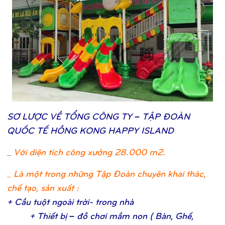
SƠ
LƯỢ
C VỀ
TỔ
NG CÔNG TY – TẬ
P ĐOÀN
QUỐ
C TẾ
HỒ
NG KONG HAPPY ISLAND
_
Với diện tích công xưởng 28.000 m2.
_ Là một trong những Tập Đoàn chuyên khai thác,
chế tạo, sản xuất :
+ Cầ
u tuộ
t ngoài trờ
i- trong nh
à
+ Thiế
t bị
– đồ
chơ
i mầ
m non ( Bàn, Ghế
,