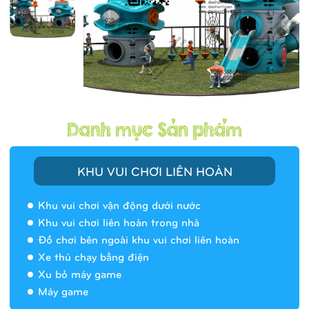
KHU VUI CHƠI LIÊN HOÀN
Khu vui chơi vận động dưới nước
Khu vui chơi liên hoàn trong nhà
Đồ chơi bên ngoài khu vui chơi liên hoàn
Xe thú chạy bằng điện
Xu bỏ máy game
Máy game