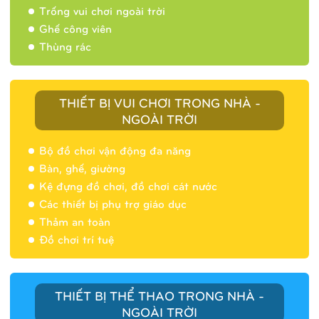
Trống vui chơi ngoài trời
Ghế công viên
Thùng rác
THIẾT BỊ VUI CHƠI TRONG NHÀ -
NGOÀI TRỜI
Bộ đồ chơi vận động đa năng
Bàn, ghế, giường
Nhà banh 9H5404
Kệ đựng đồ chơi, đồ chơi cát nước
Các thiết bị phụ trợ giáo dục
Thảm an toàn
Đồ chơi trí tuệ
THIẾT BỊ THỂ THAO TRONG NHÀ -
NGOÀI TRỜI