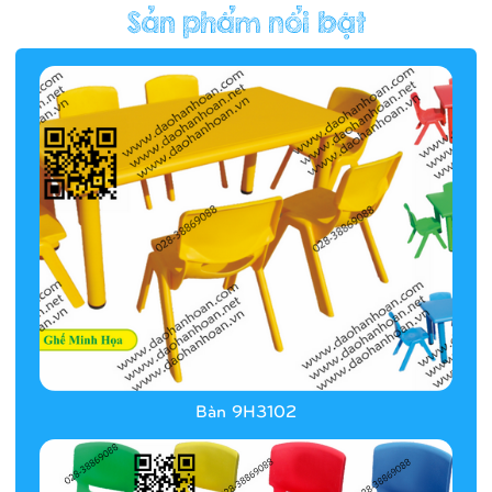
Hàng rào/nhà banh 9H5412
Bàn 9H3102