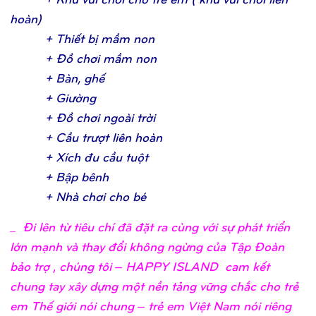
hoàn
)
+ Thiế
t bị
mầ
m no
n
+ Đồ
chơ
i mầ
m no
n
+ Bàn, ghế
+ Giườ
n
g
+ Đồ
chơ
i ngoài trờ
i
+ Cầ
u trượ
t liên hoà
n
+ Xích đu cầ
u tuộ
t
+ Bậ
p bên
h
+ Nhà chơ
i cho b
é
_
Đi lên từ tiêu chí đã đặt ra cùng với sự phát triển
lớn mạnh và thay đổi không ngừng của Tập Đoàn
bảo trợ , chúng tôi – HAPPY ISLAND cam kết
chung tay xây dựng một nền tảng vững chắc cho trẻ
em Thế giới nói chung – trẻ em Việt Nam nói riêng