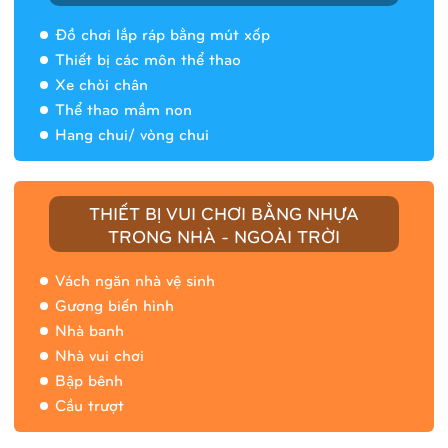
Đồ chơi lắp ráp bằng mút xốp
Thiết bị các môn thể thao
Xe chòi chân
Thể thao mầm non
Hang chui/ vòng chui
Nhà banh 9H5408
THIẾT BỊ VUI CHƠI BẰNG NHỰA
TRONG NHÀ - NGOÀI TRỜI
Vách ngăn nhà vệ sinh
Gương biến hình
Nhà banh
Nhà vui chơi
Bập bênh
Cầu trượt