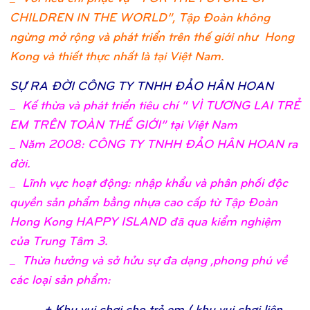
CHILDREN IN THE WORLD”, Tập Đoàn không
ngừng mở rộng và phát triển trên thế giới như Hong
Kong và thiết thực nhất là tại Việt Nam.
SỰ
RA ĐỜ
I CÔNG TY TNHH ĐẢ
O HÂN HOA
N
_
Kế thừa và phát triển tiêu chí “ VÌ TƯƠNG LAI TRẺ
EM TRÊN TOÀN THẾ GIỚI” tại Việt Nam
_ Năm 2008: CÔNG TY TNHH ĐẢO HÂN HOAN ra
đời.
_ Lĩnh vực hoạt động: nhập khẩu và phân phối độc
quyền sản phẩm bằng nhựa cao cấp từ Tập Đoàn
Hong Kong HAPPY ISLAND đã qua kiểm nghiệm
của Trung Tâm 3.
_ Thừa hưởng và sở hửu sự đa dạng ,phong phú về
các loại sản phẩm:
+ Khu vui chơ
i cho trẻ
em ( khu vui chơ
i liên