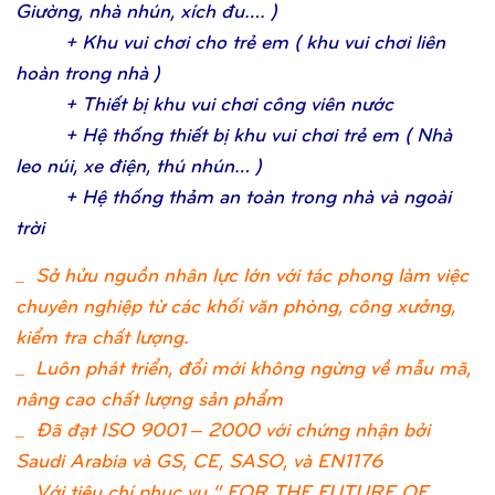
Giườ
ng, nhà nhún, xích đu….
)
+ Khu vui chơ
i c
ho trẻ
em ( khu vui chơ
i liên
hoàn trong nhà
)
+ Thiế
t bị
khu vui chơ
i công viên nướ
c
+ Hệ
thố
ng thiế
t bị
khu vui chơ
i trẻ
em ( Nhà
leo núi, xe điệ
n, thú nhún…
)
+ Hệ
thố
ng thả
m an toàn trong nhà và ngoài
trờ
i
_
Sở hửu nguồn nhân lực lớn với tác phong làm việc
chuyên nghiệp từ các khối văn phòng, công xưởng,
kiểm tra chất lượng.
_ Luôn phát triển, đổi mới không ngừng về mẫu mã,
nâng cao chất lượng sản phẩm
_ Đã đạt ISO 9001 – 2000 với chứng nhận bởi
Saudi Arabia và GS, CE, SASO, và EN1176
_ Với tiêu chí phục vụ “ FOR THE FUTURE OF