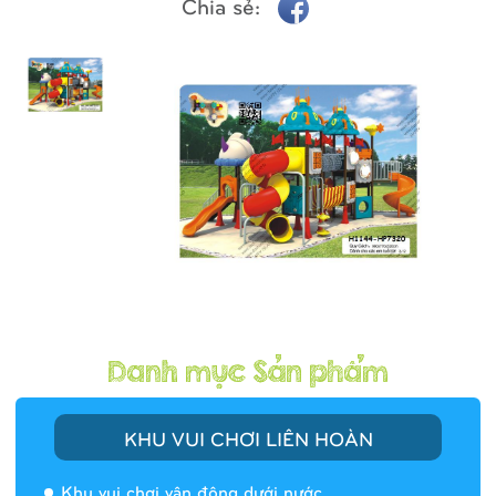
Chia sẻ:
KHU VUI CHƠI LIÊN HOÀN
Khu vui chơi vận động dưới nước