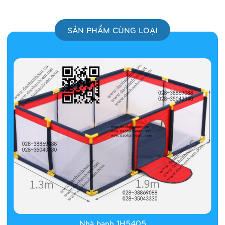
SẢN PHẨM CÙNG LOẠI
Nhà banh 1H5405