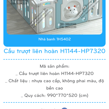
Nhà banh 1H5402
Cầu trượt liên hoàn H1144-HP7320
Mã sản phẩm:
_ Cầu trượt liên hoàn H1144-HP7320
_ Chất liệu : nhựa cao cấp, không phai màu, độ
bền cao
_ Quy cách: 990*770*520 (cm)