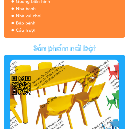
Gương biến hình
Nhà banh
Nhà vui chơi
Bập bênh
Cầu trượt
Hàng rào/nhà banh 9H5412