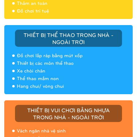
Thảm an toàn
Đồ chơi trí tuệ
THIẾT BỊ THỂ THAO TRONG NHÀ -
NGOÀI TRỜI
Đồ chơi lắp ráp bằng mút xốp
Thiết bị các môn thể thao
Xe chòi chân
Thể thao mầm non
Hang chui/ vòng chui
Nhà banh 9H5408
THIẾT BỊ VUI CHƠI BẰNG NHỰA
TRONG NHÀ - NGOÀI TRỜI
Vách ngăn nhà vệ sinh