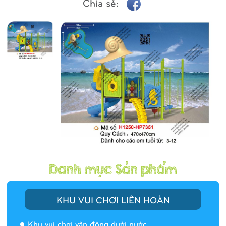
Chia sẻ:
KHU VUI CHƠI LIÊN HOÀN
Khu vui chơi vận động dưới nước