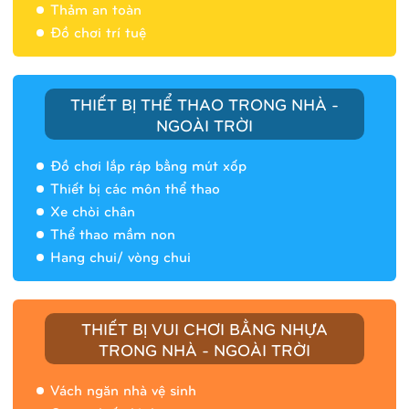
Thảm an toàn
Đồ chơi trí tuệ
THIẾT BỊ THỂ THAO TRONG NHÀ -
NGOÀI TRỜI
Đồ chơi lắp ráp bằng mút xốp
Thiết bị các môn thể thao
Xe chòi chân
Thể thao mầm non
Hang chui/ vòng chui
Nhà banh 9H5408
THIẾT BỊ VUI CHƠI BẰNG NHỰA
TRONG NHÀ - NGOÀI TRỜI
Vách ngăn nhà vệ sinh