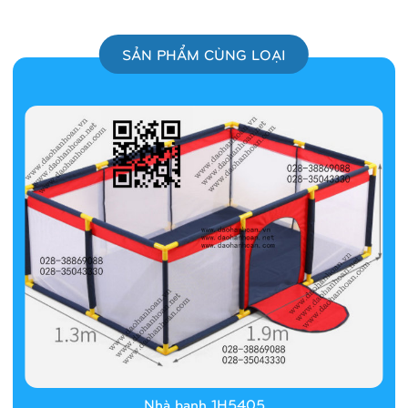
SẢN PHẨM CÙNG LOẠI
Nhà banh 1H5405