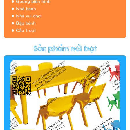
Gương biến hình
Nhà banh
Nhà vui chơi
Bập bênh
Cầu trượt
Hàng rào/nhà banh 9H5412