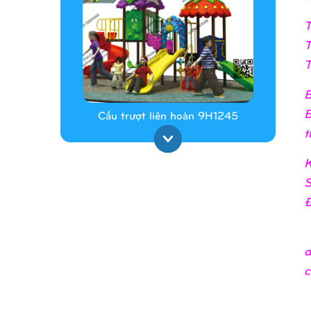
T
T
T
B
B
Cầu trượt liên hoàn 9H1245
t
K
S
Đ
d
c
Cầu trượt liên hoàn 9H1313