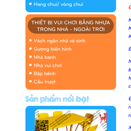
Hang chui/ vòng chui
Đ
K
THIẾT BỊ VUI CHƠI BẰNG NHỰA
K
TRONG NHÀ - NGOÀI TRỜI
Nhà banh 9H5408
K
Vách ngăn nhà vệ sinh
B
Gương biến hình
Nhà banh
N
Nhà vui chơi
b
Bập bênh
t
Cầu trượt
c
Đ
Hàng rào/nhà banh 9H5412
r
r
X