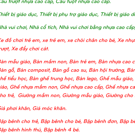
ầu trượt nhựa cao cấp, Cầu tuột nhựa cao cấp.
hiết bị giáo dục, Thiết bị phụ trợ giáo dục, Thiết bị giá
hà vui chơi, Nhà cổ tích, Nhà vui chơi bằng nhựa cao cấp
e đồ chơi trẻ em, xe trẻ em, xe chòi chân cho bé, Xe nhự
rượt, Xe đẩy chơi cát.
àn mẫu giáo, Bàn mầm non, Bàn trẻ em, Bàn nhựa cao c
àn gỗ, Bàn composit, Bàn gỗ cao su, Bàn hội trường, Bàn
hế tiểu học, Bàn ghế trung học, Bàn lego, Ghế mẫu giá
iáo, Ghế nhựa mầm non, Ghế nhựa cao cấp, Ghế nhựa ca
ho trẻ, Giường mầm non, Giường mẫu giáo, Giường cho bé
iá phơi khăn, Giá móc khăn.
ập bênh cho trẻ, Bập bênh cho bé, Bập bênh đơn, Bập bê
ập bênh hình thú, Bập bênh 4 bé.