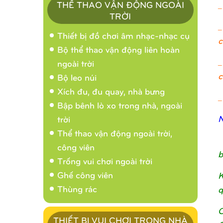
THỂ THAO VẬN ĐỘNG NGOÀI
_
TRỜI
_
Thiết bị đồ chơi âm nhạc-nhạc cụ
c
Bộ thể thao vận động liên hoàn
_
ngoài trời
c
Bộ leo núi
Xích đu, đu quay, nhà bưng
_
Bập bênh lò xo trong nhà, ngoài
N
trời
Thể thao vận động ngoài trời,
công viên
b
Trống vui chơi ngoài trời
Ghế công viên
K
Thùng rác
q
C
THIẾT BỊ VUI CHƠI TRONG NHÀ