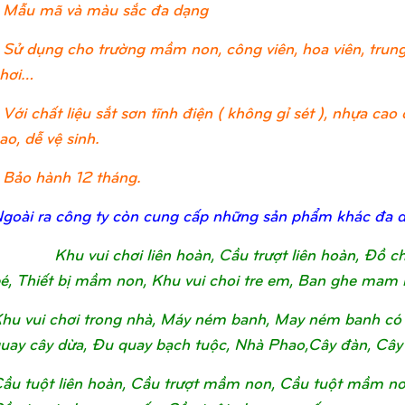
 Mẫu mã và màu sắc đa dạng
 Sử dụng cho trường mầm non, công viên, hoa viên, trung 
hơi…
 Với chất liệu sắt sơn tĩnh điện ( không gỉ sét ), nhựa c
ao, dễ vệ sinh.
 Bảo hành 12 tháng.
goài ra công ty còn cung cấp những sản phẩm khác đa 
Khu vui chơi liên hoàn, Cầu trượt liên hoàn, Đồ 
é, Thiết bị mầm non, Khu vui choi tre em, Ban ghe mam 
hu vui chơi trong nhà, Máy ném banh, May ném banh có 
uay cây dừa, Đu quay bạch tuộc, Nhà Phao,Cây đàn, Cây
ầu tuột liên hoàn, Cầu trượt mầm non, Cầu tuột mầm non, 