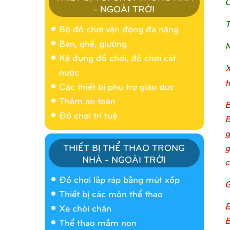
C
- NGOÀI TRỜI
T
Bộ đồ chơi vận động đa năng
Bàn, ghế, giường
N
Kệ đựng đồ chơi, đồ chơi cát
X
nước
t
Các thiết bị phụ trợ giáo dục
Thảm an toàn
B
Đồ chơi trí tuệ
B
g
g
THIẾT BỊ THỂ THAO TRONG
NHÀ - NGOÀI TRỜI
c
Nhà banh 9H5404
Đồ chơi lắp ráp bằng mút xốp
G
Thiết bị các môn thể thao
B
Xe chòi chân
B
Thể thao mầm non