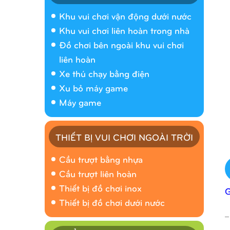
Khu vui chơi vận động dưới nước
Khu vui chơi liên hoàn trong nhà
Đồ chơi bên ngoài khu vui chơi
liên hoàn
Xe thú chạy bằng điện
Xu bỏ máy game
Máy game
THIẾT BỊ VUI CHƠI NGOÀI TRỜI
Cầu trượt bằng nhựa
Cầu trượt liên hoàn
Thiết bị đồ chơi inox
Thiết bị đồ chơi dưới nước
_