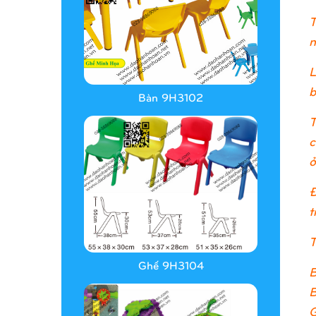
T
n
L
b
Bàn 9H3102
T
c
ở
Đ
t
T
Ghế 9H3104
B
B
G