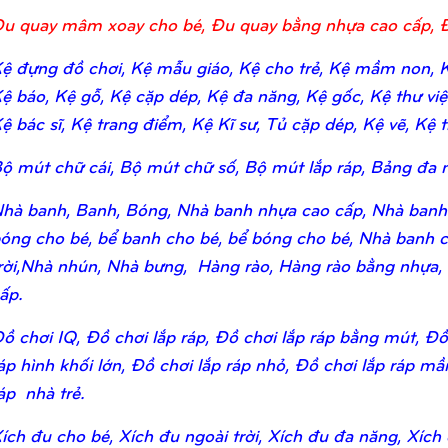
u quay mâm xoay cho bé, Đu quay bằng nhựa cao cấp, 
ệ đựng đồ chơi, Kệ mẫu giáo, Kệ cho trẻ, Kệ mầm non, Kệ
ệ báo, Kệ gỗ, Kệ cặp dép, Kệ đa năng, Kệ gốc, Kệ thư viện,
ệ bác sĩ, Kệ trang điểm, Kệ Kĩ sư, Tủ cặp dép, Kệ vẽ, Kệ tr
ộ mút chữ cái, Bộ mút chữ số, Bộ mút lắp ráp, Bảng đa n
hà banh, Banh, Bóng, Nhà banh nhựa cao cấp, Nhà banh
óng cho bé, bể banh cho bé, bể bóng cho bé, Nhà banh c
rời,Nhà nhún, Nhà bưng, Hàng rào, Hàng rào bằng nhựa,
ấp.
ồ chơi IQ, Đồ chơi lắp ráp, Đồ chơi lắp ráp bằng mút, Đồ 
áp hình khối lớn, Đồ chơi lắp ráp nhỏ, Đồ chơi lắp ráp m
áp nhà trẻ.
ích đu cho bé, Xích đu ngoài trời, Xích đu đa năng, Xích