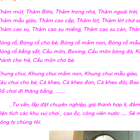
hảm mút, Thảm Bitis, Thảm trong nhà, Thảm ngoài trờ
hảm mẫu giáo, Thảm cao cấp, Thảm lót, Thảm lót chữ số
hảm cao su, Thảm cao su miếng, Thảm cao su cán, Thảm
óng rổ, Bóng rổ cho bé, Bóng rổ mầm non, Bóng rổ mẫu 
óng rổ bằng sắt, Cầu môn, Boxing, Cầu môn bóng đá, K
hành cho trẻ, Cầu môn cho bé.
hung chui, Khung chui mầm non, Khung chui mẫu giáo, 
âu chui cho bé, Cà kheo, Cà kheo đơn, Cà kheo đôi, Bao
ồ chơi đi thăng bằng, ……
_Tư vấn, lắp đặt chuyên nghiệp, giá thành hợp lí, đả
iện tích các khu vui chơi , cao ốc, công viên nước …. Sẽ
ông ty chúng tôi.