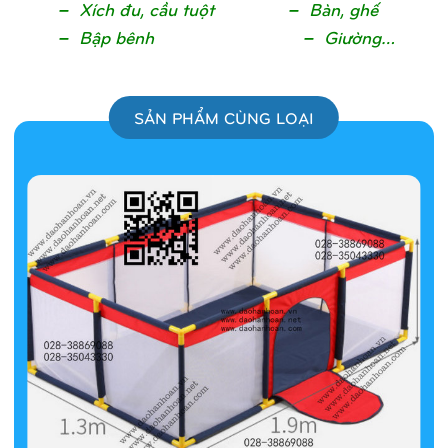
– Xích đu, cầ
u tuộ
t – Bàn, ghế
– Bậ
p bênh
– G
iường…
SẢN PHẨM CÙNG LOẠI