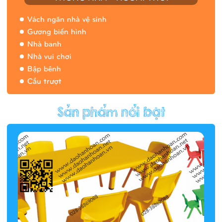
Vách ngăn nhà vệ sinh
Gương biến hình
Nhà banh
Nhà vui chơi
Bập bênh
Cầu trượt
Hàng rào/nhà banh 9H5412