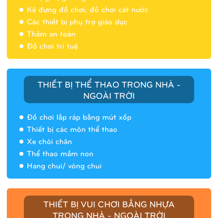
Nhà banh 9H5404
Kệ đựng đồ chơi, đồ chơi cát nước
Các thiết bị phụ trợ giáo dục
Thảm an toàn
Đồ chơi trí tuệ
THIẾT BỊ THỂ THAO TRONG NHÀ -
NGOÀI TRỜI
Đồ chơi lắp ráp bằng mút xốp
Thiết bị các môn thể thao
Xe chòi chân
Thể thao mầm non
Hang chui/ vòng chui
Nhà banh 9H5408
THIẾT BỊ VUI CHƠI BẰNG NHỰA
TRONG NHÀ - NGOÀI TRỜI