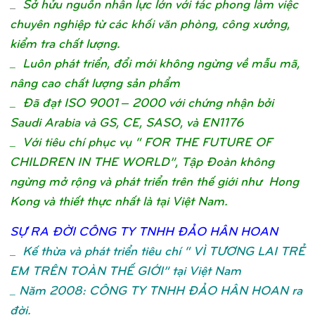
_
Sở hửu nguồn nhân lực lớn với tác phong làm việc
chuyên nghiệp từ các khối văn phòng, công xưởng,
kiểm tra chất lượng.
_ Luôn phát triển, đổi mới không ngừng về mẫu mã,
nâng cao chất lượng sản phẩm
_ Đã đạt ISO 9001 – 2000 với chứng nhận bởi
Saudi Arabia và GS, CE, SASO, và EN1176
_ Với tiêu chí phục vụ “ FOR THE FUTURE OF
CHILDREN IN THE WORLD”, Tập Đoàn không
ngừng mở rộng và phát triển trên thế giới như Hong
Kong và thiết thực nhất là tại Việt Nam.
SỰ
RA ĐỜ
I CÔNG TY TNHH ĐẢ
O HÂN HOA
N
_
Kế thừa và phát triển tiêu chí “ VÌ TƯƠNG LAI TRẺ
EM TRÊN TOÀN THẾ GIỚI” tại Việt Nam
_ Năm 2008: CÔNG TY TNHH ĐẢO HÂN HOAN ra
đời.