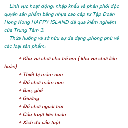
_ Lĩnh vực hoạt động: nhập khẩu và phân phối độc
quyền sản phẩm bằng nhựa cao cấp từ Tập Đoàn
Hong Kong HAPPY ISLAND đã qua kiểm nghiệm
của Trung Tâm 3.
_ Thừa hưởng và sở hửu sự đa dạng ,phong phú về
các loại sản phẩm:
+ Khu vui chơ
i cho trẻ
em ( khu vui chơ
i liên
hoàn
)
+ Thiế
t bị
mầ
m no
n
+ Đồ
chơ
i mầ
m no
n
+ Bàn, ghế
+ Giườ
n
g
+ Đồ
chơ
i ngoài trờ
i
+ Cầ
u trượ
t liên hoà
n
+ Xích đu cầ
u tuộ
t