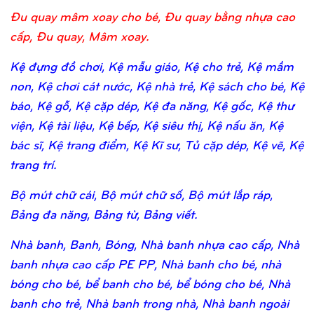
Đu quay mâm xoay cho bé, Đu quay bằng nhựa cao
cấp, Đu quay, Mâm xoay.
Kệ đựng đồ chơi, Kệ mẫu giáo, Kệ cho trẻ, Kệ mầm
non, Kệ chơi cát nước, Kệ nhà trẻ, Kệ sách cho bé, Kệ
báo, Kệ gỗ, Kệ cặp dép, Kệ đa năng, Kệ gốc, Kệ thư
viện, Kệ tài liệu, Kệ bếp, Kệ siêu thị, Kệ nấu ăn, Kệ
bác sĩ, Kệ trang điểm, Kệ Kĩ sư, Tủ cặp dép, Kệ vẽ, Kệ
trang trí.
Bộ mút chữ cái, Bộ mút chữ số, Bộ mút lắp ráp,
Bảng đa năng, Bảng từ, Bảng viết.
Nhà banh, Banh, Bóng, Nhà banh nhựa cao cấp, Nhà
banh nhựa cao cấp PE PP, Nhà banh cho bé, nhà
bóng cho bé, bể banh cho bé, bể bóng cho bé, Nhà
banh cho trẻ, Nhà banh trong nhà, Nhà banh ngoài