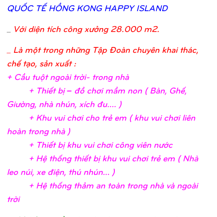
QUỐ
C TẾ
HỒ
NG KONG HAPPY ISLAND
_
Với diện tích công xưởng 28.000 m2.
_ Là một trong những Tập Đoàn chuyên khai thác,
chế tạo, sản xuất :
+ Cầ
u tuộ
t ngoài trờ
i- trong nh
à
+ Thiế
t bị
– đồ
chơ
i mầ
m non ( Bàn, Ghế
,
Giườ
ng, nhà nhún, xích đu….
)
+ Khu vui chơ
i c
ho trẻ
em ( khu vui chơ
i liên
hoàn trong nhà
)
+ Thiế
t bị
khu vui chơ
i công viên nướ
c
+ Hệ
thố
ng thiế
t bị
khu vui chơ
i trẻ
em ( Nhà
leo núi, xe điệ
n, thú nhún…
)
+ Hệ
thố
ng thả
m an toàn trong nhà và ngoài
trờ
i