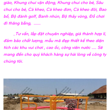
giáo, Khung chui vận động, Khung chui cho bé, Sâu
chui cho bé, Cà kheo, Cà kheo đơn, Cà kheo đôi, Bao
bố, Bộ đánh golf, Banh nhún, Bộ thảy vòng, Đồ chơi
đi thăng bằng, ……
_Tư vấn, lắp đặt chuyên nghiệp, giá thành hợp lí,
đảm bảo chất lượng, mẫu mã đẹp thiết kế theo diện
tích các khu vui chơi , cao ốc, công viên nước …. Sẽ
mang đến cho quý khách hàng sự hài lòng về công ty
chúng tôi.