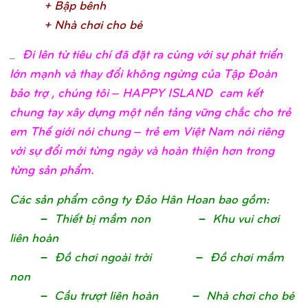
+ Bậ
p bên
h
+ Nhà chơ
i cho b
é
_
Đi lên từ tiêu chí đã đặt ra cùng với sự phát triển
lớn mạnh và thay đổi không ngừng của Tập Đoàn
bảo trợ , chúng tôi – HAPPY ISLAND cam kết
chung tay xây dựng một nền tảng vững chắc cho trẻ
em Thế giới nói chung – trẻ em Việt Nam nói riêng
với sự đổi mới từng ngày và hoàn thiện hơn trong
từng sản phẩm.
Các sả
n phẩ
m công ty Đả
o Hân Hoan bao gồ
m
:
– Thiế
t bị
mầ
m non – Khu vui chơ
i
liên hoà
n
– Đồ
chơ
i ngoài trờ
i – Đồ
chơ
i mầ
m
no
n
– Cầ
u trượ
t liên hoàn – Nhà chơ
i cho b
é