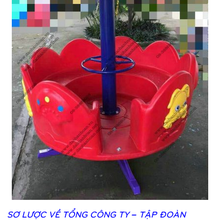
SƠ
LƯỢ
C VỀ
TỔ
NG CÔNG TY – TẬ
P ĐOÀN