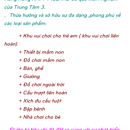
của Trung Tâm 3.
_ Thừa hưởng và sở hửu sự đa dạng ,phong phú về
các loại sản phẩm:
+ Khu vui chơ
i cho trẻ
em ( khu vui chơ
i liên
hoàn
)
+ Thiế
t bị
mầ
m no
n
+ Đồ
chơ
i mầ
m no
n
+ Bàn, ghế
+ Giườ
n
g
+ Đồ
chơ
i ngoài trờ
i
+ Cầ
u trượ
t liên hoà
n
+ Xích đu cầ
u tuộ
t
+ Bậ
p bên
h
+ Nhà chơ
i cho b
é
_
Đi lên từ tiêu chí đã đặt ra cùng với sự phát triển