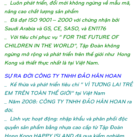
_ Luôn phát triển, đổi mới không ngừng về mẫu mã,
nâng cao chất lượng sản phẩm
_ Đã đạt ISO 9001 – 2000 với chứng nhận bởi
Saudi Arabia và GS, CE, SASO, và EN1176
_ Với tiêu chí phục vụ “ FOR THE FUTURE OF
CHILDREN IN THE WORLD”, Tập Đoàn không
ngừng mở rộng và phát triển trên thế giới như Hong
Kong và thiết thực nhất là tại Việt Nam.
SỰ
RA ĐỜ
I CÔNG TY TNHH ĐẢ
O HÂN HOA
N
_
Kế thừa và phát triển tiêu chí “ VÌ TƯƠNG LAI TRẺ
EM TRÊN TOÀN THẾ GIỚI” tại Việt Nam
_ Năm 2008: CÔNG TY TNHH ĐẢO HÂN HOAN ra
đời.
_ Lĩnh vực hoạt động: nhập khẩu và phân phối độc
quyền sản phẩm bằng nhựa cao cấp từ Tập Đoàn
Hong Kong HAPPY ISLAND đã qua kiểm nghiệm