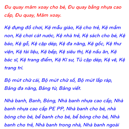
Đu quay mâm xoay cho bé, Đu quay bằng nhựa cao
cấp, Đu quay, Mâm xoay.
Kệ đựng đồ chơi, Kệ mẫu giáo, Kệ cho trẻ, Kệ mầm
non, Kệ chơi cát nước, Kệ nhà trẻ, Kệ sách cho bé, Kệ
báo, Kệ gỗ, Kệ cặp dép, Kệ đa năng, Kệ gốc, Kệ thư
viện, Kệ tài liệu, Kệ bếp, Kệ siêu thị, Kệ nấu ăn, Kệ
bác sĩ, Kệ trang điểm, Kệ Kĩ sư, Tủ cặp dép, Kệ vẽ, Kệ
trang trí.
Bộ mút chữ cái, Bộ mút chữ số, Bộ mút lắp ráp,
Bảng đa năng, Bảng từ, Bảng viết.
Nhà banh, Banh, Bóng, Nhà banh nhựa cao cấp, Nhà
banh nhựa cao cấp PE PP, Nhà banh cho bé, nhà
bóng cho bé, bể banh cho bé, bể bóng cho bé, Nhà
banh cho trẻ, Nhà banh trong nhà, Nhà banh ngoài