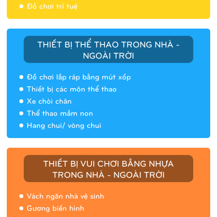
Đồ chơi trí tuệ
THIẾT BỊ THỂ THAO TRONG NHÀ -
NGOÀI TRỜI
Đồ chơi lắp ráp bằng mút xốp
Thiết bị các môn thể thao
Xe chòi chân
Thể thao mầm non
Hang chui/ vòng chui
Nhà banh 9H5408
THIẾT BỊ VUI CHƠI BẰNG NHỰA
TRONG NHÀ - NGOÀI TRỜI
Vách ngăn nhà vệ sinh
Gương biến hình