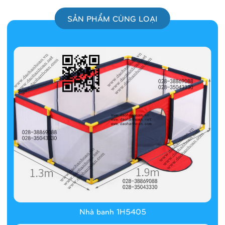
SẢN PHẨM CÙNG LOẠI
Nhà banh 1H5405