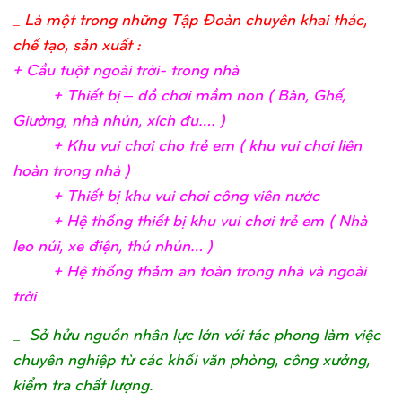
_ Là một trong những Tập Đoàn chuyên khai thác,
chế tạo, sản xuất :
+ Cầ
u tuộ
t ngoài trờ
i- trong nh
à
+ Thiế
t bị
– đồ
chơ
i mầ
m non ( Bàn, Ghế
,
Giườ
ng, nhà nhún, xích đu….
)
+ Khu vui chơ
i c
ho trẻ
em ( khu vui chơ
i liên
hoàn trong nhà
)
+ Thiế
t bị
khu vui chơ
i công viên nướ
c
+ Hệ
thố
ng thiế
t bị
khu vui chơ
i trẻ
em ( Nhà
leo núi, xe điệ
n, thú nhún…
)
+ Hệ
thố
ng thả
m an toàn trong nhà và ngoài
trờ
i
_
Sở hửu nguồn nhân lực lớn với tác phong làm việc
chuyên nghiệp từ các khối văn phòng, công xưởng,
kiểm tra chất lượng.