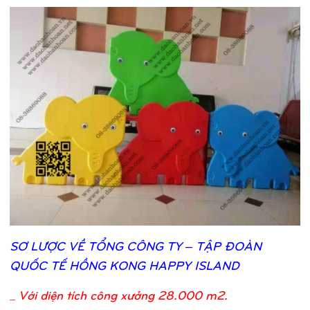
SƠ
LƯỢ
C VỀ
TỔ
NG CÔNG TY – TẬ
P ĐOÀN
QUỐ
C TẾ
HỒ
NG KONG HAPPY ISLAND
_
Với diện tích công xưởng 28.000 m2.