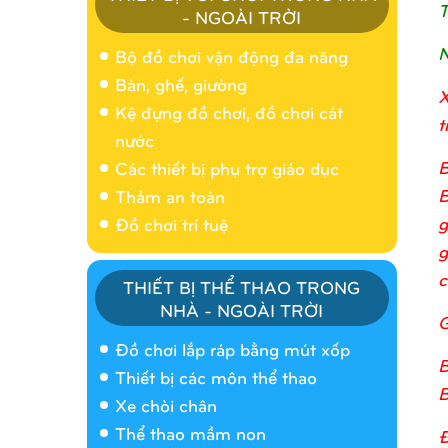
T
- NGOÀI TRỜI
N
Bộ đồ chơi vận động đa năng
Bàn, ghế, giường
X
Kệ đựng đồ chơi, đồ chơi cát
t
nước
B
Các thiết bị phụ trợ giáo dục
B
Thảm an toàn
g
Đồ chơi trí tuệ
g
c
THIẾT BỊ THỂ THAO TRONG
NHÀ - NGOÀI TRỜI
G
Nhà banh 9H5404
Đồ chơi lắp ráp bằng mút xốp
B
Thiết bị các môn thể thao
B
Xe chòi chân
Thể thao mầm non
Đ