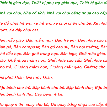
hiết bị giáo dục, Thiết bị phụ trợ giáo dục, Thiết bị giá
hà vui chơi, Nhà cổ tích, Nhà vui chơi bằng nhựa cao cấp
e đồ chơi trẻ em, xe trẻ em, xe chòi chân cho bé, Xe nhự
rượt, Xe đẩy chơi cát.
àn mẫu giáo, Bàn mầm non, Bàn trẻ em, Bàn nhựa cao c
àn gỗ, Bàn composit, Bàn gỗ cao su, Bàn hội trường, Bàn
hế tiểu học, Bàn ghế trung học, Bàn lego, Ghế mẫu giá
iáo, Ghế nhựa mầm non, Ghế nhựa cao cấp, Ghế nhựa ca
ho trẻ, Giường mầm non, Giường mẫu giáo, Giường cho bé
iá phơi khăn, Giá móc khăn.
ập bênh cho trẻ, Bập bênh cho bé, Bập bênh đơn, Bập bê
ập bênh hình thú, Bập bênh 4 bé.
u quay mâm xoay cho bé, Đu quay bằng nhựa cao cấp, 