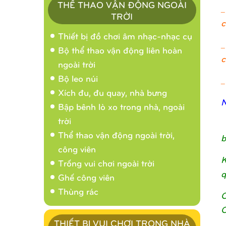
THỂ THAO VẬN ĐỘNG NGOÀI
_
TRỜI
c
Thiết bị đồ chơi âm nhạc-nhạc cụ
_
Bộ thể thao vận động liên hoàn
c
ngoài trời
Bộ leo núi
_
Xích đu, đu quay, nhà bưng
N
Bập bênh lò xo trong nhà, ngoài
trời
Thể thao vận động ngoài trời,
b
công viên
K
Trống vui chơi ngoài trời
q
Ghế công viên
Thùng rác
C
C
THIẾT BỊ VUI CHƠI TRONG NHÀ