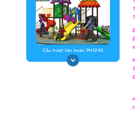
T
T
B
B
t
Cầu trượt liên hoàn 9H1245
K
S
Đ
_
d
c
Cầu trượt liên hoàn 9H1313