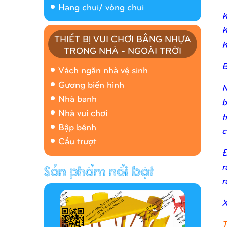
Hang chui/ vòng chui
K
K
THIẾT BỊ VUI CHƠI BẰNG NHỰA
K
TRONG NHÀ - NGOÀI TRỜI
Nhà banh 9H5408
B
Vách ngăn nhà vệ sinh
Gương biến hình
N
Nhà banh
b
Nhà vui chơi
t
Bập bênh
c
Cầu trượt
Đ
r
Hàng rào/nhà banh 9H5412
r
X
T