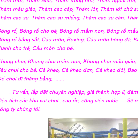
hảm mẫu giáo, Thảm cao cấp, Thảm lót, Thảm lót chữ số
hảm cao su, Thảm cao su miếng, Thảm cao su cán, Thảm
óng rổ, Bóng rổ cho bé, Bóng rổ mầm non, Bóng rổ mẫu 
óng rổ bằng sắt, Cầu môn, Boxing, Cầu môn bóng đá, K
hành cho trẻ, Cầu môn cho bé.
hung chui, Khung chui mầm non, Khung chui mẫu giáo, 
âu chui cho bé, Cà kheo, Cà kheo đơn, Cà kheo đôi, Bao
ồ chơi đi thăng bằng, ……
Tư vấn, lắp đặt chuyên nghiệp, giá thành hợp lí, đảm 
iện tích các khu vui chơi , cao ốc, công viên nước …. Sẽ
ông ty chúng tôi.