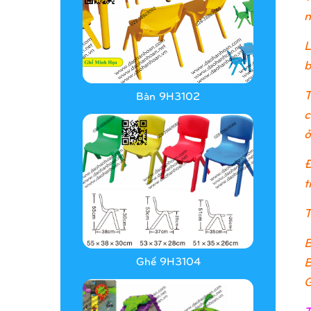
n
L
b
T
Bàn 9H3102
c
ở
Đ
t
T
B
B
Ghế 9H3104
G
T