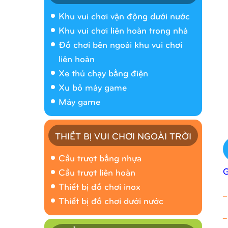
Khu vui chơi vận động dưới nước
Khu vui chơi liên hoàn trong nhà
Đồ chơi bên ngoài khu vui chơi
liên hoàn
Xe thú chạy bằng điện
Xu bỏ máy game
Máy game
THIẾT BỊ VUI CHƠI NGOÀI TRỜI
Cầu trượt bằng nhựa
Cầu trượt liên hoàn
Thiết bị đồ chơi inox
_
Thiết bị đồ chơi dưới nước
_