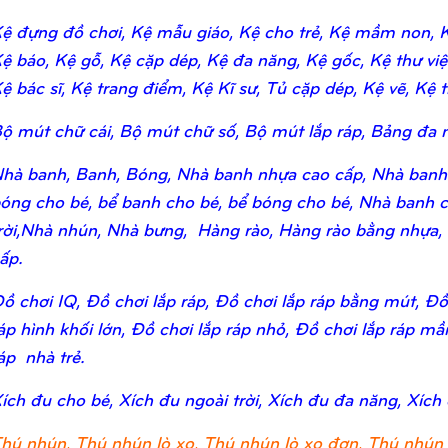
ệ đựng đồ chơi, Kệ mẫu giáo, Kệ cho trẻ, Kệ mầm non, Kệ
ệ báo, Kệ gỗ, Kệ cặp dép, Kệ đa năng, Kệ gốc, Kệ thư viện,
ệ bác sĩ, Kệ trang điểm, Kệ Kĩ sư, Tủ cặp dép, Kệ vẽ, Kệ tr
ộ mút chữ cái, Bộ mút chữ số, Bộ mút lắp ráp, Bảng đa n
hà banh, Banh, Bóng, Nhà banh nhựa cao cấp, Nhà banh
óng cho bé, bể banh cho bé, bể bóng cho bé, Nhà banh c
rời,Nhà nhún, Nhà bưng, Hàng rào, Hàng rào bằng nhựa,
ấp.
ồ chơi IQ, Đồ chơi lắp ráp, Đồ chơi lắp ráp bằng mút, Đồ 
áp hình khối lớn, Đồ chơi lắp ráp nhỏ, Đồ chơi lắp ráp m
áp nhà trẻ.
ích đu cho bé, Xích đu ngoài trời, Xích đu đa năng, Xích
hú nhún, Thú nhún lò xo, Thú nhún lò xo đơn, Thú nhún 