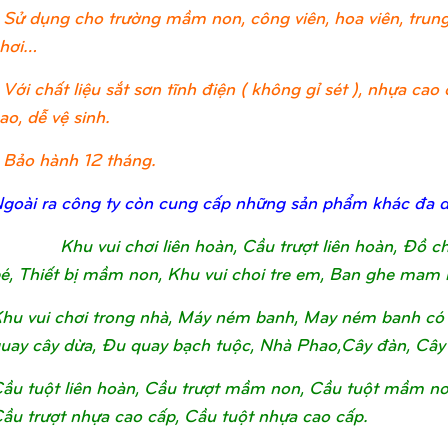
 Sử dụng cho trường mầm non, công viên, hoa viên, trung 
hơi…
 Với chất liệu sắt sơn tĩnh điện ( không gỉ sét ), nhựa c
ao, dễ vệ sinh.
 Bảo hành 12 tháng.
goài ra công ty còn cung cấp những sản phẩm khác đa 
Khu vui chơi liên hoàn, Cầu trượt liên hoàn, Đồ 
é, Thiết bị mầm non, Khu vui choi tre em, Ban ghe mam 
hu vui chơi trong nhà, Máy ném banh, May ném banh có 
uay cây dừa, Đu quay bạch tuộc, Nhà Phao,Cây đàn, Cây
ầu tuột liên hoàn, Cầu trượt mầm non, Cầu tuột mầm non, 
ầu trượt nhựa cao cấp, Cầu tuột nhựa cao cấp.