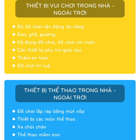
THIẾT BỊ VUI CHƠI TRONG NHÀ -
NGOÀI TRỜI
Bộ đồ chơi vận động đa năng
Bàn, ghế, giường
Nhà banh 9H5404
Kệ đựng đồ chơi, đồ chơi cát nước
Các thiết bị phụ trợ giáo dục
Thảm an toàn
Đồ chơi trí tuệ
THIẾT BỊ THỂ THAO TRONG NHÀ -
NGOÀI TRỜI
Đồ chơi lắp ráp bằng mút xốp
Thiết bị các môn thể thao
Xe chòi chân
Thể thao mầm non