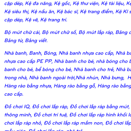
cặp dép, Kệ đa năng, Kệ gốc, Kệ thư viện, Kệ tài liệu, K
Kệ siêu thị, Kệ nấu ăn, Kệ bác sĩ, Kệ trang điểm, Kệ Kĩ 
cặp dép, Kệ vẽ, Kệ trang trí.
Bộ mút chữ cái, Bộ mút chữ số, Bộ mút lắp ráp, Bảng 
Bảng từ, Bảng viết.
Nhà banh, Banh, Bóng, Nhà banh nhựa cao cấp, Nhà b
nhựa cao cấp PE PP, Nhà banh cho bé, nhà bóng cho b
banh cho bé, bể bóng cho bé, Nhà banh cho trẻ, Nhà b
trong nhà, Nhà banh ngoài trời,Nhà nhún, Nhà bưng, H
Hàng rào bằng nhựa, Hàng rào bằng gỗ, Hàng rào bằn
cao cấp.
Đồ chơi IQ, Đồ chơi lắp ráp, Đồ chơi lắp ráp bằng mút,
thông minh, Đồ chơi trí tuệ, Đồ chơi lắp ráp hình khối 
chơi lắp ráp nhỏ, Đồ chơi lắp ráp mầm non, Đồ chơi lắ
mẫu giáo, Đồ chơi lắp ráp nhà trẻ.