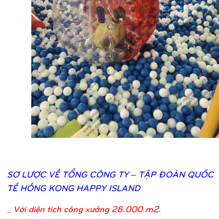
SƠ
LƯỢ
C VỀ
TỔ
NG CÔNG TY – TẬ
P ĐOÀN QUỐ
C
TẾ
HỒ
NG KONG HAPPY ISLAND
_
Với diện tích công xưởng 28.000 m2.