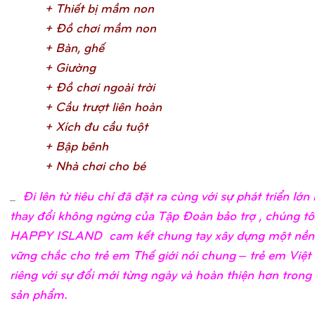
+ Thiế
t bị
mầ
m no
n
+ Đồ
chơ
i mầ
m no
n
+ Bàn, ghế
+ Giườ
n
g
+ Đồ
chơ
i ngoài trờ
i
+ Cầ
u trượ
t liên hoà
n
+ Xích đu cầ
u tuộ
t
+ Bậ
p bên
h
+ Nhà chơ
i cho b
é
_
Đi lên từ tiêu chí đã đặt ra cùng với sự phát triển lớ
thay đổi không ngừng của Tập Đoàn bảo trợ , chúng tô
HAPPY ISLAND cam kết chung tay xây dựng một nền
vững chắc cho trẻ em Thế giới nói chung – trẻ em Việ
riêng với sự đổi mới từng ngày và hoàn thiện hơn trong
sản phẩm.