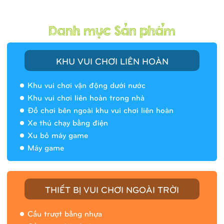
KHU VUI CHƠI LIÊN HOÀN
Khu vui chơi vận động dưới nước
Khu vui chơi liên hoàn trong nhà
Đồ chơi bên ngoài khu vui chơi liên hoàn
Xe thú chạy bằng điện
Xu bỏ máy game
Máy game
THIẾT BỊ VUI CHƠI NGOÀI TRỜI
Cầu trượt bằng nhựa