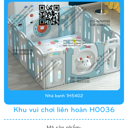
Nhà banh 1H5402
Khu vui chơi liên hoàn H0036
Mã sản phẩm: