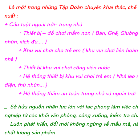
_ Là một trong những Tập Đoàn chuyên khai thác, chế 
xuất :
+ Cầ
u tuộ
t ngoài trờ
i- trong nh
à
+ Thiế
t bị
– đồ
chơ
i mầ
m non ( Bàn, Ghế
, Giườ
ng
nhún, xích đu….
)
+ Khu vui chơ
i c
ho trẻ
em ( khu vui chơ
i liên hoà
nhà
)
+ Thiế
t bị
khu vui chơ
i công viên nướ
c
+ Hệ
thố
ng thiế
t bị
khu vui chơ
i trẻ
em ( Nhà leo n
điệ
n, thú nhún…
)
+ Hệ
thố
ng thả
m an toàn trong nhà và ngoài trờ
i
_
Sở hửu nguồn nhân lực lớn với tác phong làm việc c
nghiệp từ các khối văn phòng, công xưởng, kiểm tra ch
_ Luôn phát triển, đổi mới không ngừng về mẫu mã, n
chất lượng sản phẩm