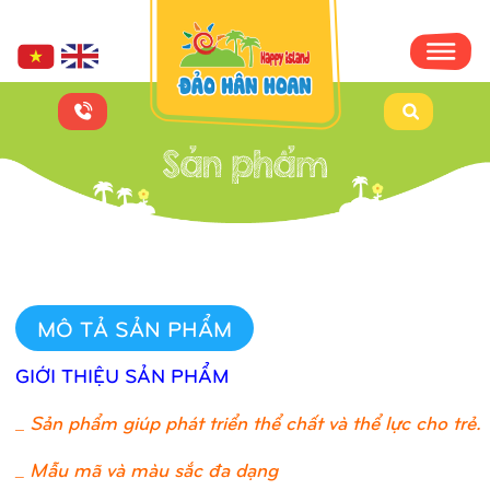
MÔ TẢ SẢN PHẨM
GIỚI THIỆU SẢN PHẨM
_
Sản phẩm giúp phát triển thể chất và thể lực cho trẻ.
_ Mẫu mã và màu sắc đa dạng