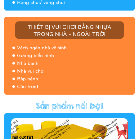
Hang chui/ vòng chui
Nhà banh 9H5408
THIẾT BỊ VUI CHƠI BẰNG NHỰA
TRONG NHÀ - NGOÀI TRỜI
Vách ngăn nhà vệ sinh
Gương biến hình
Nhà banh
Nhà vui chơi
Bập bênh
Cầu trượt
Hàng rào/nhà banh 9H5412