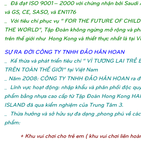
_ Đã đạt ISO 9001 – 2000 với chứng nhận bởi Saudi 
và GS, CE, SASO, và EN1176
_ Với tiêu chí phục vụ “ FOR THE FUTURE OF CHIL
THE WORLD”, Tập Đoàn không ngừng mở rộng và phát
trên thế giới như Hong Kong và thiết thực nhất là tại V
SỰ
RA ĐỜ
I CÔNG TY TNHH ĐẢ
O HÂN HOA
N
_
Kế thừa và phát triển tiêu chí “ VÌ TƯƠNG LAI TRẺ
TRÊN TOÀN THẾ GIỚI” tại Việt Nam
_ Năm 2008: CÔNG TY TNHH ĐẢO HÂN HOAN ra đờ
_ Lĩnh vực hoạt động: nhập khẩu và phân phối độc qu
phẩm bằng nhựa cao cấp từ Tập Đoàn Hong Kong H
ISLAND đã qua kiểm nghiệm của Trung Tâm 3.
_ Thừa hưởng và sở hửu sự đa dạng ,phong phú về các 
phẩm:
+ Khu vui chơ
i cho trẻ
em ( khu vui chơ
i liên hoà