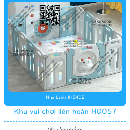
Nhà banh 1H5402
Khu vui chơi liên hoàn H0057
Mã sản phẩm: