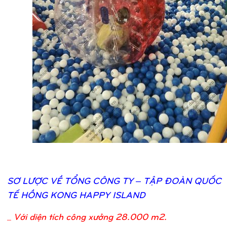
SƠ
LƯỢ
C VỀ
TỔ
NG CÔNG TY – TẬ
P ĐOÀN QUỐ
C
TẾ
HỒ
NG KONG HAPPY ISLAND
_
Với diện tích công xưởng 28.000 m2.