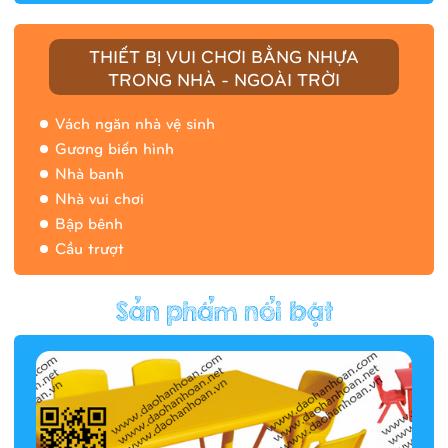
THIẾT BỊ VUI CHƠI BẰNG NHỰA
TRONG NHÀ - NGOÀI TRỜI
Vách ngăn nhà vệ sinh
Gương biến hình
Nhà banh
Nhà vui chơi
Bập bênh
Cầu trượt
Hàng rào/nhà banh 9H5412