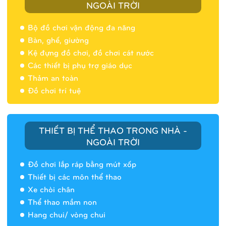
NGOÀI TRỜI
Bộ đồ chơi vận động đa năng
Bàn, ghế, giường
Nhà banh 9H5404
Kệ đựng đồ chơi, đồ chơi cát nước
Các thiết bị phụ trợ giáo dục
Thảm an toàn
Đồ chơi trí tuệ
THIẾT BỊ THỂ THAO TRONG NHÀ -
NGOÀI TRỜI
Đồ chơi lắp ráp bằng mút xốp
Thiết bị các môn thể thao
Xe chòi chân
Thể thao mầm non
Hang chui/ vòng chui
Nhà banh 9H5408