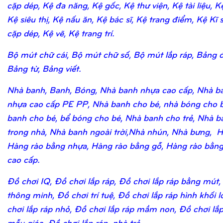
cặp dép, Kệ đa năng, Kệ gốc, Kệ thư viện, Kệ tài liệu, K
Kệ siêu thị, Kệ nấu ăn, Kệ bác sĩ, Kệ trang điểm, Kệ Kĩ 
cặp dép, Kệ vẽ, Kệ trang trí.
Bộ mút chữ cái, Bộ mút chữ số, Bộ mút lắp ráp, Bảng 
Bảng từ, Bảng viết.
Nhà banh, Banh, Bóng, Nhà banh nhựa cao cấp, Nhà b
nhựa cao cấp PE PP, Nhà banh cho bé, nhà bóng cho b
banh cho bé, bể bóng cho bé, Nhà banh cho trẻ, Nhà b
trong nhà, Nhà banh ngoài trời,Nhà nhún, Nhà bưng, H
Hàng rào bằng nhựa, Hàng rào bằng gỗ, Hàng rào bằn
cao cấp.
Đồ chơi IQ, Đồ chơi lắp ráp, Đồ chơi lắp ráp bằng mút,
thông minh, Đồ chơi trí tuệ, Đồ chơi lắp ráp hình khối 
chơi lắp ráp nhỏ, Đồ chơi lắp ráp mầm non, Đồ chơi lắ
mẫu giáo, Đồ chơi lắp ráp nhà trẻ.