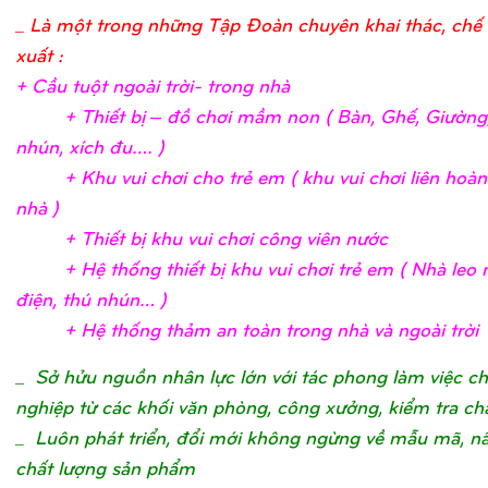
_ Là một trong những Tập Đoàn chuyên khai thác, chế 
xuất :
+ Cầ
u tuộ
t ngoài trờ
i- trong nh
à
+ Thiế
t bị
– đồ
chơ
i mầ
m non ( Bàn, Ghế
, Giườ
ng
nhún, xích đu….
)
+ Khu vui chơ
i c
ho trẻ
em ( khu vui chơ
i liên hoà
nhà
)
+ Thiế
t bị
khu vui chơ
i công viên nướ
c
+ Hệ
thố
ng thiế
t bị
khu vui chơ
i trẻ
em ( Nhà leo n
điệ
n, thú nhún…
)
+ Hệ
thố
ng thả
m an toàn trong nhà và ngoài trờ
i
_
Sở hửu nguồn nhân lực lớn với tác phong làm việc c
nghiệp từ các khối văn phòng, công xưởng, kiểm tra ch
_ Luôn phát triển, đổi mới không ngừng về mẫu mã, n
chất lượng sản phẩm