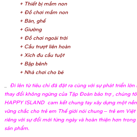
+ Thiế
t bị
mầ
m no
n
+ Đồ
chơ
i mầ
m no
n
+ Bàn, ghế
+ Giườ
n
g
+ Đồ
chơ
i ngoài trờ
i
+ Cầ
u trượ
t liên hoà
n
+ Xích đu cầ
u tuộ
t
+ Bậ
p bên
h
+ Nhà chơ
i cho b
é
_
Đi lên từ tiêu chí đã đặt ra cùng với sự phát triển lớ
thay đổi không ngừng của Tập Đoàn bảo trợ , chúng tô
HAPPY ISLAND cam kết chung tay xây dựng một nền
vững chắc cho trẻ em Thế giới nói chung – trẻ em Việ
riêng với sự đổi mới từng ngày và hoàn thiện hơn trong
sản phẩm.