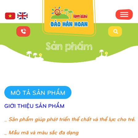
MÔ TẢ SẢN PHẨM
GIỚI THIỆU SẢN PHẨM
_
Sản phẩm giúp phát triển thể chất và thể lực cho trẻ.
_ Mẫu mã và màu sắc đa dạng