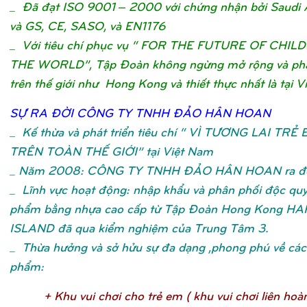
_ Đã đạt ISO 9001 – 2000 với chứng nhận bởi Saudi 
và GS, CE, SASO, và EN1176
_ Với tiêu chí phục vụ “ FOR THE FUTURE OF CHIL
THE WORLD”, Tập Đoàn không ngừng mở rộng và phát
trên thế giới như Hong Kong và thiết thực nhất là tại V
SỰ
RA ĐỜ
I CÔNG TY TNHH ĐẢ
O HÂN HOA
N
_
Kế thừa và phát triển tiêu chí “ VÌ TƯƠNG LAI TRẺ
TRÊN TOÀN THẾ GIỚI” tại Việt Nam
_ Năm 2008: CÔNG TY TNHH ĐẢO HÂN HOAN ra đờ
_ Lĩnh vực hoạt động: nhập khẩu và phân phối độc qu
phẩm bằng nhựa cao cấp từ Tập Đoàn Hong Kong H
ISLAND đã qua kiểm nghiệm của Trung Tâm 3.
_ Thừa hưởng và sở hửu sự đa dạng ,phong phú về các 
phẩm:
+ Khu vui chơ
i cho trẻ
em ( khu vui chơ
i liên hoà