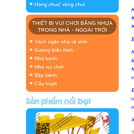
Hang chui/ vòng chui
K
K
THIẾT BỊ VUI CHƠI BẰNG NHỰA
K
TRONG NHÀ - NGOÀI TRỜI
Nhà banh 9H5408
B
Vách ngăn nhà vệ sinh
Gương biến hình
N
Nhà banh
b
Nhà vui chơi
t
Bập bênh
c
Cầu trượt
Đ
r
Hàng rào/nhà banh 9H5412
r
X
T