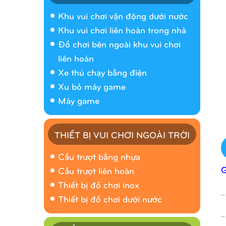
Khu vui chơi vận động dưới nước
Khu vui chơi liên hoàn trong nhà
Đồ chơi bên ngoài khu vui chơi
liên hoàn
Xe thú chạy bằng điện
Xu bỏ máy game
Máy game
THIẾT BỊ VUI CHƠI NGOÀI TRỜI
Cầu trượt bằng nhựa
Cầu trượt liên hoàn
Thiết bị đồ chơi inox
_
Thiết bị đồ chơi dưới nước
_