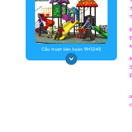
T
T
B
B
t
Cầu trượt liên hoàn 9H1245
K
S
Đ
_
d
c
Cầu trượt liên hoàn 9H1313