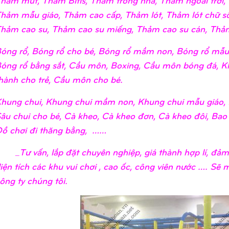
hảm mẫu giáo, Thảm cao cấp, Thảm lót, Thảm lót chữ số
hảm cao su, Thảm cao su miếng, Thảm cao su cán, Thảm
óng rổ, Bóng rổ cho bé, Bóng rổ mầm non, Bóng rổ mẫu 
óng rổ bằng sắt, Cầu môn, Boxing, Cầu môn bóng đá, K
hành cho trẻ, Cầu môn cho bé.
hung chui, Khung chui mầm non, Khung chui mẫu giáo, 
âu chui cho bé, Cà kheo, Cà kheo đơn, Cà kheo đôi, Bao
ồ chơi đi thăng bằng, ……
Tư vấn, lắp đặt chuyên nghiệp, giá thành hợp lí, đảm 
iện tích các khu vui chơi , cao ốc, công viên nước …. Sẽ
ông ty chúng tôi.