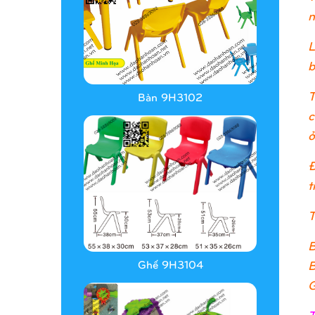
n
L
b
T
Bàn 9H3102
c
ở
Đ
t
T
B
B
Ghế 9H3104
G
T