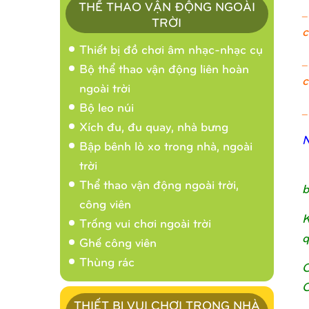
THỂ THAO VẬN ĐỘNG NGOÀI
_
TRỜI
c
Thiết bị đồ chơi âm nhạc-nhạc cụ
_
Bộ thể thao vận động liên hoàn
c
ngoài trời
Bộ leo núi
_
Xích đu, đu quay, nhà bưng
N
Bập bênh lò xo trong nhà, ngoài
trời
Thể thao vận động ngoài trời,
b
công viên
K
Trống vui chơi ngoài trời
q
Ghế công viên
Thùng rác
C
C
THIẾT BỊ VUI CHƠI TRONG NHÀ