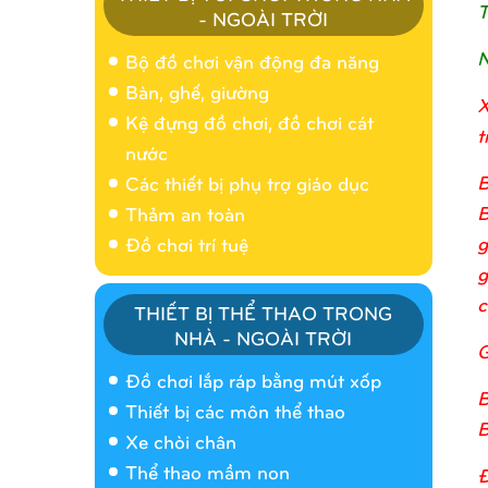
T
- NGOÀI TRỜI
N
Bộ đồ chơi vận động đa năng
Bàn, ghế, giường
X
Kệ đựng đồ chơi, đồ chơi cát
t
nước
B
Các thiết bị phụ trợ giáo dục
B
Thảm an toàn
g
Đồ chơi trí tuệ
g
c
THIẾT BỊ THỂ THAO TRONG
NHÀ - NGOÀI TRỜI
G
Nhà banh 9H5404
Đồ chơi lắp ráp bằng mút xốp
B
Thiết bị các môn thể thao
B
Xe chòi chân
Thể thao mầm non
Đ