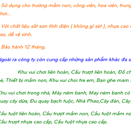
 Sử dụng cho trường mầm non, công viên, hoa viên, trung 
hơi…
 Với chất liệu sắt sơn tĩnh điện ( không gỉ sét ), nhựa c
ao, dễ vệ sinh.
 Bảo hành 12 tháng.
goài ra công ty còn cung cấp những sản phẩm khác đa 
Khu vui chơi liên hoàn, Cầu trượt liên hoàn, Đồ 
é, Thiết bị mầm non, Khu vui choi tre em, Ban ghe mam 
hu vui chơi trong nhà, Máy ném banh, May ném banh có 
uay cây dừa, Đu quay bạch tuộc, Nhà Phao,Cây đàn, Cây
ầu tuột liên hoàn, Cầu trượt mầm non, Cầu tuột mầm non, 
ầu trượt nhựa cao cấp, Cầu tuột nhựa cao cấp.