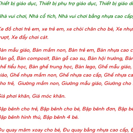
hiết bị giáo dục, Thiết bị phụ trợ giáo dục, Thiết bị giá
hà vui chơi, Nhà cổ tích, Nhà vui chơi bằng nhựa cao cấp
e đồ chơi trẻ em, xe trẻ em, xe chòi chân cho bé, Xe nhự
rượt, Xe đẩy chơi cát.
àn mẫu giáo, Bàn mầm non, Bàn trẻ em, Bàn nhựa cao c
àn gỗ, Bàn composit, Bàn gỗ cao su, Bàn hội trường, Bàn
hế tiểu học, Bàn ghế trung học, Bàn lego, Ghế mẫu giá
iáo, Ghế nhựa mầm non, Ghế nhựa cao cấp, Ghế nhựa ca
ho trẻ, Giường mầm non, Giường mẫu giáo, Giường cho bé
iá phơi khăn, Giá móc khăn.
ập bênh cho trẻ, Bập bênh cho bé, Bập bênh đơn, Bập bê
ập bênh hình thú, Bập bênh 4 bé.
u quay mâm xoay cho bé, Đu quay bằng nhựa cao cấp, 