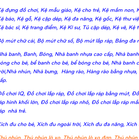
ệ đựng đồ chơi, Kệ mẫu giáo, Kệ cho trẻ, Kệ mầm non, Kệ
ệ báo, Kệ gỗ, Kệ cặp dép, Kệ đa năng, Kệ gốc, Kệ thư viện,
ệ bác sĩ, Kệ trang điểm, Kệ Kĩ sư, Tủ cặp dép, Kệ vẽ, Kệ tr
ộ mút chữ cái, Bộ mút chữ số, Bộ mút lắp ráp, Bảng đa n
hà banh, Banh, Bóng, Nhà banh nhựa cao cấp, Nhà banh
óng cho bé, bể banh cho bé, bể bóng cho bé, Nhà banh c
rời,Nhà nhún, Nhà bưng, Hàng rào, Hàng rào bằng nhựa,
ấp.
ồ chơi IQ, Đồ chơi lắp ráp, Đồ chơi lắp ráp bằng mút, Đồ 
áp hình khối lớn, Đồ chơi lắp ráp nhỏ, Đồ chơi lắp ráp m
áp nhà trẻ.
ích đu cho bé, Xích đu ngoài trời, Xích đu đa năng, Xích
hú nhún, Thú nhún lò xo, Thú nhún lò xo đơn, Thú nhún 