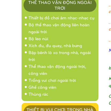
THỂ THAO VẬN ĐỘNG NGOÀI
_
TRỜI
c
Thiết bị đồ chơi âm nhạc-nhạc cụ
_
Bộ thể thao vận động liên hoàn
c
ngoài trời
Bộ leo núi
_
Xích đu, đu quay, nhà bưng
N
Bập bênh lò xo trong nhà, ngoài
trời
Thể thao vận động ngoài trời,
b
công viên
K
Trống vui chơi ngoài trời
q
Ghế công viên
Thùng rác
C
C
THIẾT BỊ VUI CHƠI TRONG NHÀ