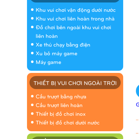
Khu vui chơi vận động dưới nước
Khu vui chơi liên hoàn trong nhà
Đồ chơi bên ngoài khu vui chơi
liên hoàn
Xe thú chạy bằng điện
Xu bỏ máy game
Máy game
THIẾT BỊ VUI CHƠI NGOÀI TRỜI
Cầu trượt bằng nhựa
Cầu trượt liên hoàn
Thiết bị đồ chơi inox
_
Thiết bị đồ chơi dưới nước
_