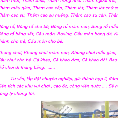
hảm mẫu giáo, Thảm cao cấp, Thảm lót, Thảm lót chữ số
hảm cao su, Thảm cao su miếng, Thảm cao su cán, Thảm
óng rổ, Bóng rổ cho bé, Bóng rổ mầm non, Bóng rổ mẫu 
óng rổ bằng sắt, Cầu môn, Boxing, Cầu môn bóng đá, K
hành cho trẻ, Cầu môn cho bé.
hung chui, Khung chui mầm non, Khung chui mẫu giáo, 
âu chui cho bé, Cà kheo, Cà kheo đơn, Cà kheo đôi, Bao
ồ chơi đi thăng bằng, ……
Tư vấn, lắp đặt chuyên nghiệp, giá thành hợp lí, đảm 
iện tích các khu vui chơi , cao ốc, công viên nước …. Sẽ
ông ty chúng tôi.