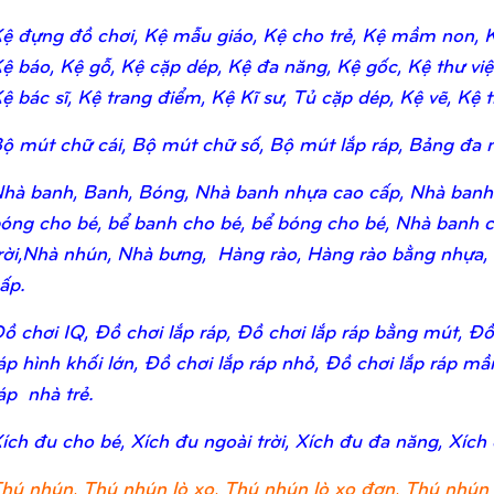
ệ đựng đồ chơi, Kệ mẫu giáo, Kệ cho trẻ, Kệ mầm non, Kệ
ệ báo, Kệ gỗ, Kệ cặp dép, Kệ đa năng, Kệ gốc, Kệ thư viện,
ệ bác sĩ, Kệ trang điểm, Kệ Kĩ sư, Tủ cặp dép, Kệ vẽ, Kệ tr
ộ mút chữ cái, Bộ mút chữ số, Bộ mút lắp ráp, Bảng đa n
hà banh, Banh, Bóng, Nhà banh nhựa cao cấp, Nhà banh
óng cho bé, bể banh cho bé, bể bóng cho bé, Nhà banh c
rời,Nhà nhún, Nhà bưng, Hàng rào, Hàng rào bằng nhựa,
ấp.
ồ chơi IQ, Đồ chơi lắp ráp, Đồ chơi lắp ráp bằng mút, Đồ 
áp hình khối lớn, Đồ chơi lắp ráp nhỏ, Đồ chơi lắp ráp m
áp nhà trẻ.
ích đu cho bé, Xích đu ngoài trời, Xích đu đa năng, Xích
hú nhún, Thú nhún lò xo, Thú nhún lò xo đơn, Thú nhún 