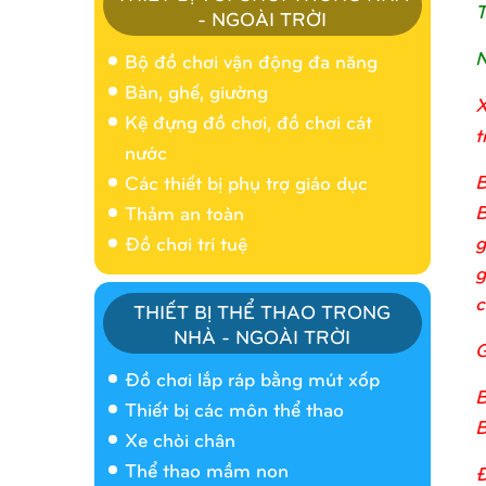
T
- NGOÀI TRỜI
N
Bộ đồ chơi vận động đa năng
Bàn, ghế, giường
X
Kệ đựng đồ chơi, đồ chơi cát
t
nước
B
Các thiết bị phụ trợ giáo dục
B
Thảm an toàn
g
Đồ chơi trí tuệ
g
c
THIẾT BỊ THỂ THAO TRONG
NHÀ - NGOÀI TRỜI
G
Nhà banh 9H5404
Đồ chơi lắp ráp bằng mút xốp
B
Thiết bị các môn thể thao
B
Xe chòi chân
Thể thao mầm non
Đ