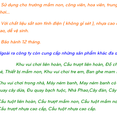
 Sử dụng cho trường mầm non, công viên, hoa viên, trung 
hơi…
 Với chất liệu sắt sơn tĩnh điện ( không gỉ sét ), nhựa c
ao, dễ vệ sinh.
 Bảo hành 12 tháng.
goài ra công ty còn cung cấp những sản phẩm khác đa 
Khu vui chơi liên hoàn, Cầu trượt liên hoàn, Đồ 
é, Thiết bị mầm non, Khu vui choi tre em, Ban ghe mam 
hu vui chơi trong nhà, Máy ném banh, May ném banh có 
uay cây dừa, Đu quay bạch tuộc, Nhà Phao,Cây đàn, Cây
ầu tuột liên hoàn, Cầu trượt mầm non, Cầu tuột mầm non, 
ầu trượt nhựa cao cấp, Cầu tuột nhựa cao cấp.