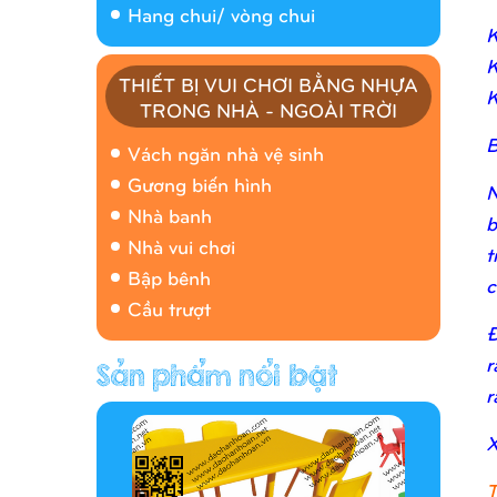
Hang chui/ vòng chui
K
K
THIẾT BỊ VUI CHƠI BẰNG NHỰA
K
TRONG NHÀ - NGOÀI TRỜI
Nhà banh 9H5408
B
Vách ngăn nhà vệ sinh
Gương biến hình
N
Nhà banh
b
Nhà vui chơi
t
Bập bênh
c
Cầu trượt
Đ
r
Hàng rào/nhà banh 9H5412
r
X
T