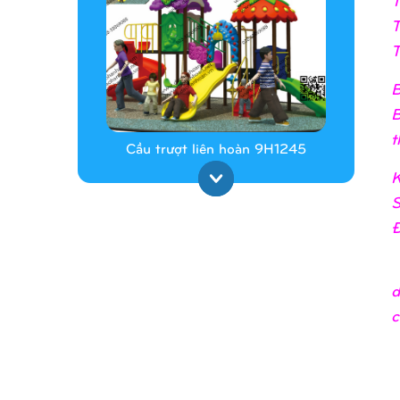
T
T
B
B
t
Cầu trượt liên hoàn 9H1245
K
S
Đ
_
d
c
Cầu trượt liên hoàn 9H1313