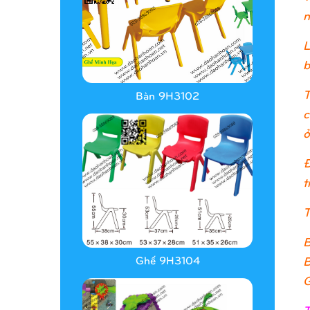
n
L
b
T
Bàn 9H3102
c
ở
Đ
t
T
B
B
Ghế 9H3104
G
T