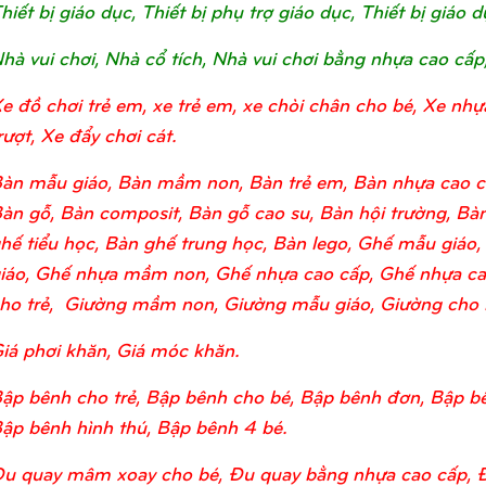
hiết bị giáo dục, Thiết bị phụ trợ giáo dục, Thiết bị giá
hà vui chơi, Nhà cổ tích, Nhà vui chơi bằng nhựa cao cấp
e đồ chơi trẻ em, xe trẻ em, xe chòi chân cho bé, Xe nhự
rượt, Xe đẩy chơi cát.
àn mẫu giáo, Bàn mầm non, Bàn trẻ em, Bàn nhựa cao c
àn gỗ, Bàn composit, Bàn gỗ cao su, Bàn hội trường, Bàn
hế tiểu học, Bàn ghế trung học, Bàn lego, Ghế mẫu giá
iáo, Ghế nhựa mầm non, Ghế nhựa cao cấp, Ghế nhựa ca
ho trẻ, Giường mầm non, Giường mẫu giáo, Giường cho bé
iá phơi khăn, Giá móc khăn.
ập bênh cho trẻ, Bập bênh cho bé, Bập bênh đơn, Bập bê
ập bênh hình thú, Bập bênh 4 bé.
u quay mâm xoay cho bé, Đu quay bằng nhựa cao cấp, 