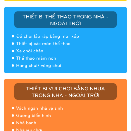
THIẾT BỊ THỂ THAO TRONG NHÀ -
NGOÀI TRỜI
Đồ chơi lắp ráp bằng mút xốp
Thiết bị các môn thể thao
Xe chòi chân
Thể thao mầm non
Hang chui/ vòng chui
Nhà banh 9H5408
THIẾT BỊ VUI CHƠI BẰNG NHỰA
TRONG NHÀ - NGOÀI TRỜI
Vách ngăn nhà vệ sinh
Gương biến hình
Nhà banh
Nhà vui chơi