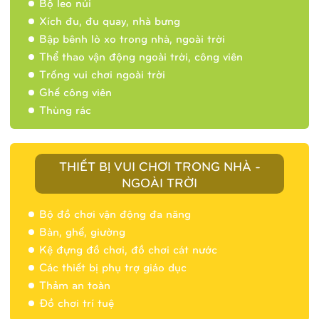
Bộ leo núi
Xích đu, đu quay, nhà bưng
Bập bênh lò xo trong nhà, ngoài trời
Thể thao vận động ngoài trời, công viên
Trống vui chơi ngoài trời
Ghế công viên
Thùng rác
THIẾT BỊ VUI CHƠI TRONG NHÀ -
NGOÀI TRỜI
Bộ đồ chơi vận động đa năng
Bàn, ghế, giường
Nhà banh 9H5404
Kệ đựng đồ chơi, đồ chơi cát nước
Các thiết bị phụ trợ giáo dục
Thảm an toàn
Đồ chơi trí tuệ