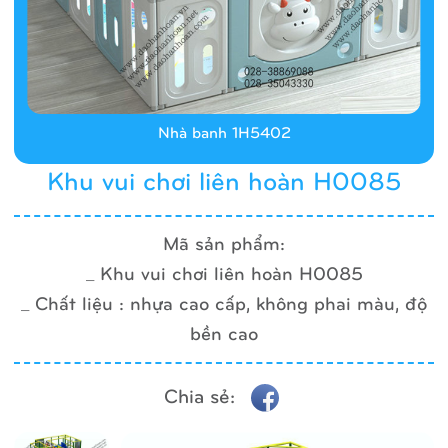
Nhà banh 1H5402
Khu vui chơi liên hoàn H0085
Mã sản phẩm:
_ Khu vui chơi liên hoàn H0085
_ Chất liệu : nhựa cao cấp, không phai màu, độ
bền cao
Chia sẻ: