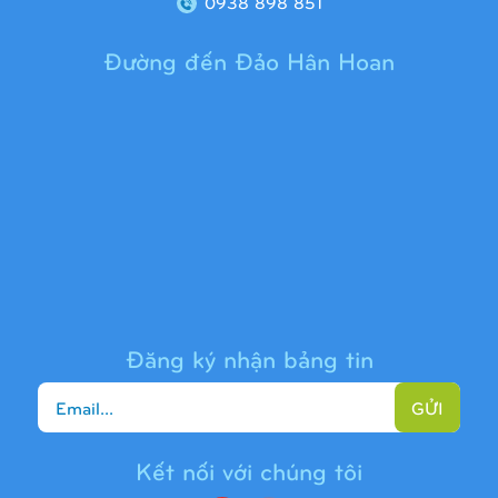
0938 898 851
Đường đến Đảo Hân Hoan
Cầu trượt liên hoàn 9H1313
Đăng ký nhận bảng tin
GỬI
Kết nối với chúng tôi