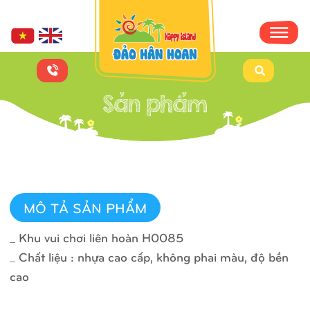
MÔ TẢ SẢN PHẨM
_ Khu vui chơi liên hoàn H0085
_ Chất liệu : nhựa cao cấp, không phai màu, độ bền
cao