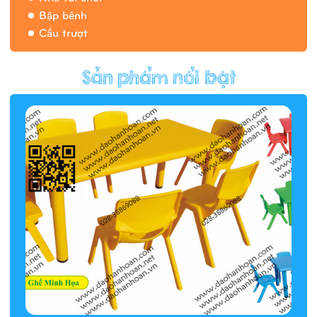
Bập bênh
Cầu trượt
Hàng rào/nhà banh 9H5412