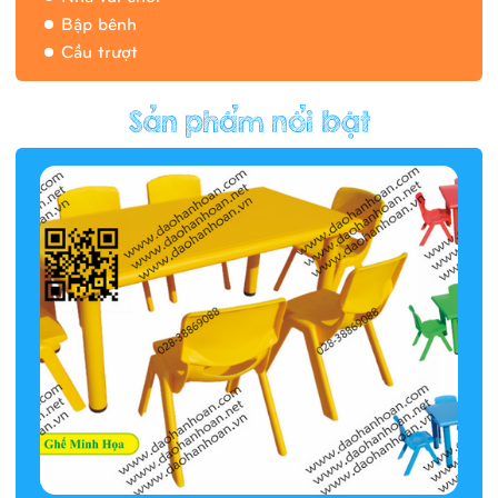
Bập bênh
Cầu trượt
Hàng rào/nhà banh 9H5412