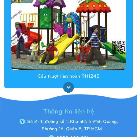
Cầu trượt liên hoàn 9H1245
Thông tin liên hệ
Số 2-4, đường số 1, Khu nhà ở Vĩnh Quang,
Phường 16, Quận 8, TP.HCM.