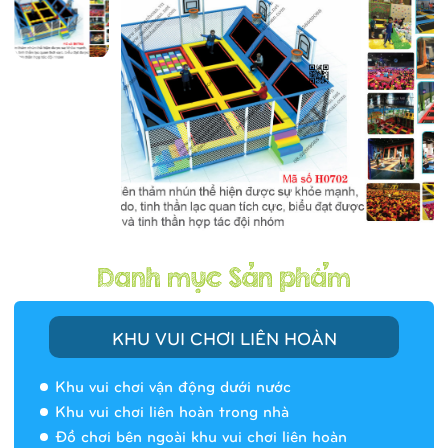
KHU VUI CHƠI LIÊN HOÀN
Khu vui chơi vận động dưới nước
Khu vui chơi liên hoàn trong nhà
Đồ chơi bên ngoài khu vui chơi liên hoàn