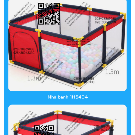
Nhà banh 1H5404