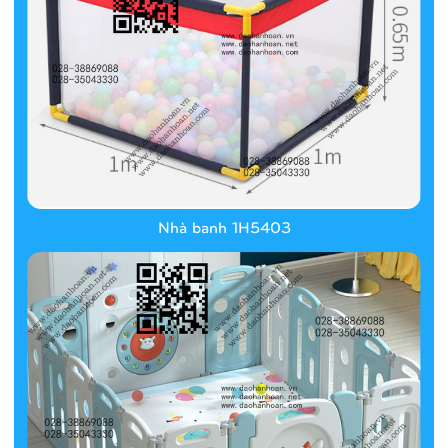
Nhà banh 1H5403