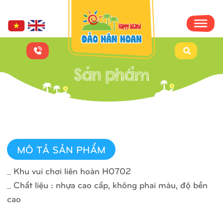
MÔ TẢ SẢN PHẨM
_ Khu vui chơi liên hoàn H0702
_ Chất liệu : nhựa cao cấp, không phai màu, độ bền
cao