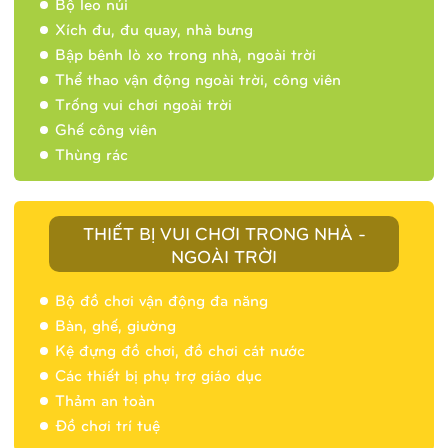
Bộ leo núi
Xích đu, đu quay, nhà bưng
Bập bênh lò xo trong nhà, ngoài trời
Thể thao vận động ngoài trời, công viên
Trống vui chơi ngoài trời
Ghế công viên
Thùng rác
THIẾT BỊ VUI CHƠI TRONG NHÀ -
NGOÀI TRỜI
Bộ đồ chơi vận động đa năng
Bàn, ghế, giường
Nhà banh 9H5404
Kệ đựng đồ chơi, đồ chơi cát nước
Các thiết bị phụ trợ giáo dục
Thảm an toàn
Đồ chơi trí tuệ