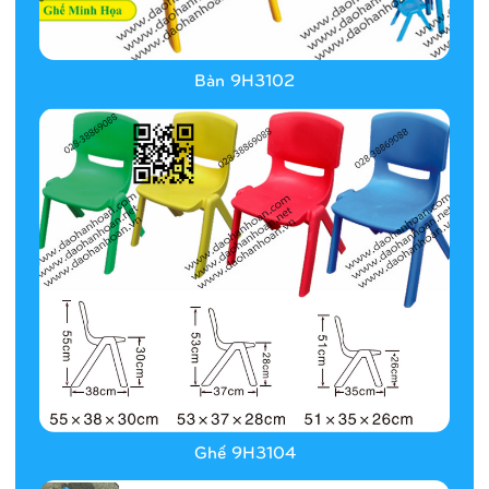
Bàn 9H3102
Ghế 9H3104