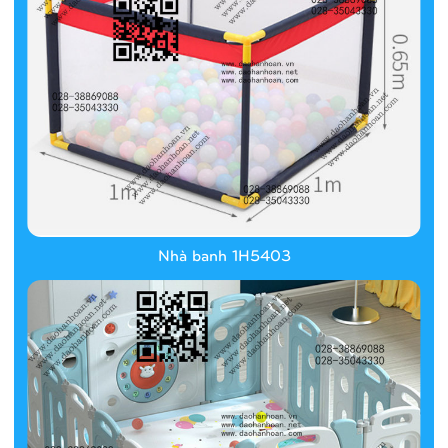
Nhà banh 1H5403