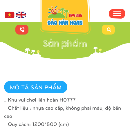
MÔ TẢ SẢN PHẨM
_ Khu vui chơi liên hoàn H0777
_ Chất liệu : nhựa cao cấp, không phai màu, độ bền
cao
_ Quy cách: 1200*800 (cm)