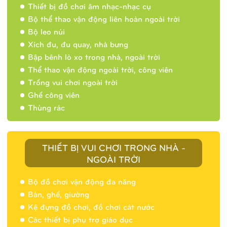
Thiết bị đồ chơi âm nhạc-nhạc cụ
Bộ thể thao vận động liên hoàn ngoài trời
Bộ leo núi
Xích đu, đu quay, nhà bưng
Bập bênh lò xo trong nhà, ngoài trời
Thể thao vận động ngoài trời, công viên
Trống vui chơi ngoài trời
Ghế công viên
Thùng rác
THIẾT BỊ VUI CHƠI TRONG NHÀ -
NGOÀI TRỜI
Bộ đồ chơi vận động đa năng
Bàn, ghế, giường
Nhà banh 9H5404
Kệ đựng đồ chơi, đồ chơi cát nước
Các thiết bị phụ trợ giáo dục