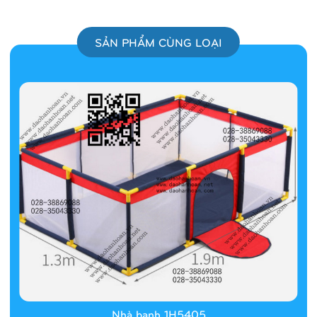
SẢN PHẨM CÙNG LOẠI
Nhà banh 1H5405