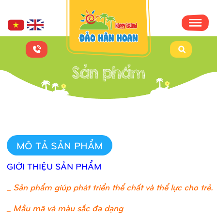
MÔ TẢ SẢN PHẨM
GIỚI THIỆU SẢN PHẨM
_
Sản phẩm giúp phát triển thể chất và thể lực cho trẻ.
_ Mẫu mã và màu sắc đa dạng