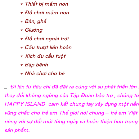
+ Thiế
t bị
mầ
m no
n
+ Đồ
chơ
i mầ
m no
n
+ Bàn, ghế
+ Giườ
n
g
+ Đồ
chơ
i ngoài trờ
i
+ Cầ
u trượ
t liên hoà
n
+ Xích đu cầ
u tuộ
t
+ Bậ
p bên
h
+ Nhà chơ
i cho b
é
_
Đi lên từ tiêu chí đã đặt ra cùng với sự phát triển lớ
thay đổi không ngừng của Tập Đoàn bảo trợ , chúng tô
HAPPY ISLAND cam kết chung tay xây dựng một nền
vững chắc cho trẻ em Thế giới nói chung – trẻ em Việ
riêng với sự đổi mới từng ngày và hoàn thiện hơn trong
sản phẩm.