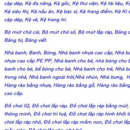
cặp dép, Kệ đa năng, Kệ gốc, Kệ thư viện, Kệ tài liệu, K
Kệ siêu thị, Kệ nấu ăn, Kệ bác sĩ, Kệ trang điểm, Kệ Kĩ 
cặp dép, Kệ vẽ, Kệ trang trí.
Bộ mút chữ cái, Bộ mút chữ số, Bộ mút lắp ráp, Bảng 
Bảng từ, Bảng viết.
Nhà banh, Banh, Bóng, Nhà banh nhựa cao cấp, Nhà b
nhựa cao cấp PE PP, Nhà banh cho bé, nhà bóng cho b
banh cho bé, bể bóng cho bé, Nhà banh cho trẻ, Nhà b
trong nhà, Nhà banh ngoài trời,Nhà nhún, Nhà bưng, H
Hàng rào bằng nhựa, Hàng rào bằng gỗ, Hàng rào bằn
cao cấp.
Đồ chơi IQ, Đồ chơi lắp ráp, Đồ chơi lắp ráp bằng mút,
thông minh, Đồ chơi trí tuệ, Đồ chơi lắp ráp hình khối 
chơi lắp ráp nhỏ, Đồ chơi lắp ráp mầm non, Đồ chơi lắ
mẫu giáo, Đồ chơi lắp ráp nhà trẻ.