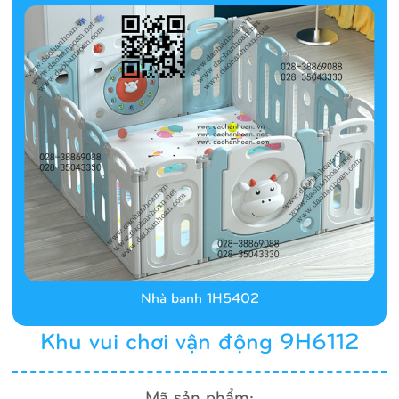
Nhà banh 1H5402
Khu vui chơi vận động 9H6112
Mã sản phẩm: