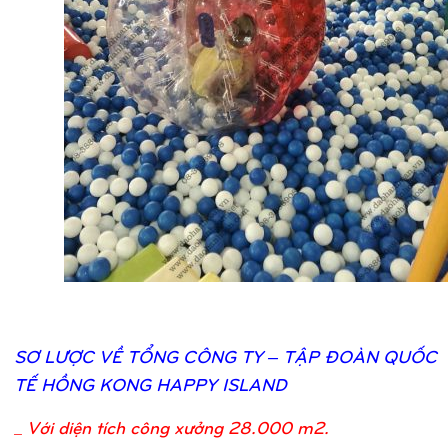
SƠ
LƯỢ
C VỀ
TỔ
NG CÔNG TY – TẬ
P ĐOÀN QUỐ
C
TẾ
HỒ
NG KONG HAPPY ISLAND
_
Với diện tích công xưởng 28.000 m2.