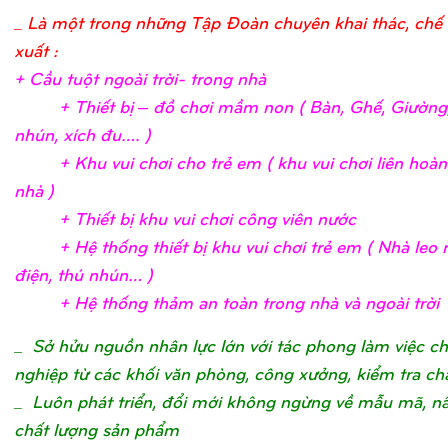
_ Là một trong những Tập Đoàn chuyên khai thác, chế 
xuất :
+ Cầ
u tuộ
t ngoài trờ
i- trong nh
à
+ Thiế
t bị
– đồ
chơ
i mầ
m non ( Bàn, Ghế
, Giườ
ng
nhún, xích đu….
)
+ Khu vui chơ
i c
ho trẻ
em ( khu vui chơ
i liên hoà
nhà
)
+ Thiế
t bị
khu vui chơ
i công viên nướ
c
+ Hệ
thố
ng thiế
t bị
khu vui chơ
i trẻ
em ( Nhà leo n
điệ
n, thú nhún…
)
+ Hệ
thố
ng thả
m an toàn trong nhà và ngoài trờ
i
_
Sở hửu nguồn nhân lực lớn với tác phong làm việc c
nghiệp từ các khối văn phòng, công xưởng, kiểm tra ch
_ Luôn phát triển, đổi mới không ngừng về mẫu mã, n
chất lượng sản phẩm