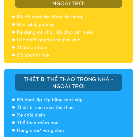
NGOÀI TRỜI
Bộ đồ chơi vận động đa năng
Bàn, ghế, giường
Nhà banh 9H5404
Kệ đựng đồ chơi, đồ chơi cát nước
Các thiết bị phụ trợ giáo dục
Thảm an toàn
Đồ chơi trí tuệ
THIẾT BỊ THỂ THAO TRONG NHÀ -
NGOÀI TRỜI
Đồ chơi lắp ráp bằng mút xốp
Thiết bị các môn thể thao
Xe chòi chân
Thể thao mầm non
Hang chui/ vòng chui
Nhà banh 9H5408