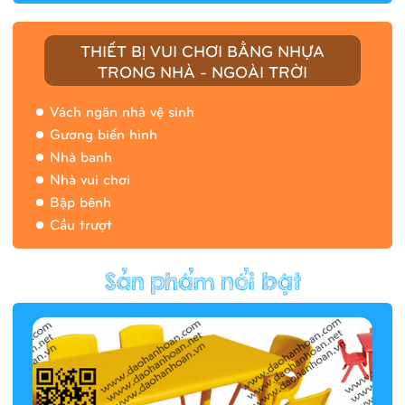
THIẾT BỊ VUI CHƠI BẰNG NHỰA
TRONG NHÀ - NGOÀI TRỜI
Vách ngăn nhà vệ sinh
Gương biến hình
Nhà banh
Nhà vui chơi
Bập bênh
Cầu trượt
Hàng rào/nhà banh 9H5412