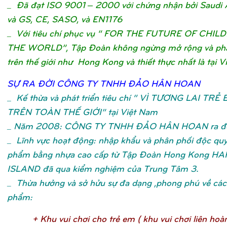
_ Đã đạt ISO 9001 – 2000 với chứng nhận bởi Saudi 
và GS, CE, SASO, và EN1176
_ Với tiêu chí phục vụ “ FOR THE FUTURE OF CHIL
THE WORLD”, Tập Đoàn không ngừng mở rộng và phát
trên thế giới như Hong Kong và thiết thực nhất là tại V
SỰ
RA ĐỜ
I CÔNG TY TNHH ĐẢ
O HÂN HOA
N
_
Kế thừa và phát triển tiêu chí “ VÌ TƯƠNG LAI TRẺ
TRÊN TOÀN THẾ GIỚI” tại Việt Nam
_ Năm 2008: CÔNG TY TNHH ĐẢO HÂN HOAN ra đờ
_ Lĩnh vực hoạt động: nhập khẩu và phân phối độc qu
phẩm bằng nhựa cao cấp từ Tập Đoàn Hong Kong H
ISLAND đã qua kiểm nghiệm của Trung Tâm 3.
_ Thừa hưởng và sở hửu sự đa dạng ,phong phú về các 
phẩm:
+ Khu vui chơ
i cho trẻ
em ( khu vui chơ
i liên hoà