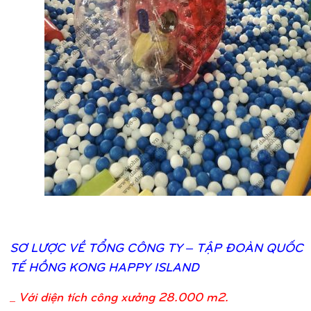
SƠ
LƯỢ
C VỀ
TỔ
NG CÔNG TY – TẬ
P ĐOÀN QUỐ
C
TẾ
HỒ
NG KONG HAPPY ISLAND
_
Với diện tích công xưởng 28.000 m2.