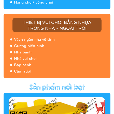
Hang chui/ vòng chui
Nhà banh 9H5408
THIẾT BỊ VUI CHƠI BẰNG NHỰA
TRONG NHÀ - NGOÀI TRỜI
Vách ngăn nhà vệ sinh
Gương biến hình
Nhà banh
Nhà vui chơi
Bập bênh
Cầu trượt
Hàng rào/nhà banh 9H5412