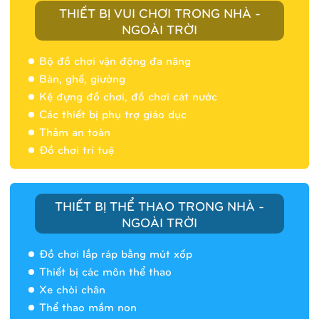
THIẾT BỊ VUI CHƠI TRONG NHÀ -
NGOÀI TRỜI
Bộ đồ chơi vận động đa năng
Bàn, ghế, giường
Nhà banh 9H5404
Kệ đựng đồ chơi, đồ chơi cát nước
Các thiết bị phụ trợ giáo dục
Thảm an toàn
Đồ chơi trí tuệ
THIẾT BỊ THỂ THAO TRONG NHÀ -
NGOÀI TRỜI
Đồ chơi lắp ráp bằng mút xốp
Thiết bị các môn thể thao
Xe chòi chân
Thể thao mầm non