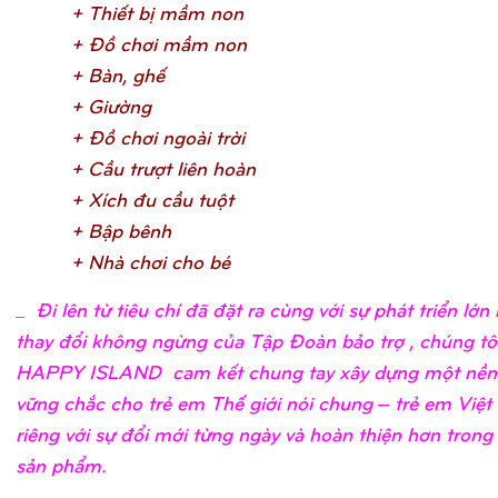
+ Thiế
t bị
mầ
m no
n
+ Đồ
chơ
i mầ
m no
n
+ Bàn, ghế
+ Giườ
n
g
+ Đồ
chơ
i ngoài trờ
i
+ Cầ
u trượ
t liên hoà
n
+ Xích đu cầ
u tuộ
t
+ Bậ
p bên
h
+ Nhà chơ
i cho b
é
_
Đi lên từ tiêu chí đã đặt ra cùng với sự phát triển lớ
thay đổi không ngừng của Tập Đoàn bảo trợ , chúng tô
HAPPY ISLAND cam kết chung tay xây dựng một nền
vững chắc cho trẻ em Thế giới nói chung – trẻ em Việ
riêng với sự đổi mới từng ngày và hoàn thiện hơn trong
sản phẩm.