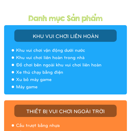
KHU VUI CHƠI LIÊN HOÀN
Khu vui chơi vận động dưới nước
Khu vui chơi liên hoàn trong nhà
Đồ chơi bên ngoài khu vui chơi liên hoàn
Xe thú chạy bằng điện
Xu bỏ máy game
Máy game
THIẾT BỊ VUI CHƠI NGOÀI TRỜI
Cầu trượt bằng nhựa