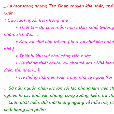
_ Là một trong những Tập Đoàn chuyên khai thác, chế 
xuất :
+ Cầ
u tuộ
t ngoài trờ
i- trong nh
à
+ Thiế
t bị
– đồ
chơ
i mầ
m non ( Bàn, Ghế
, Giườ
ng
nhún, xích đu….
)
+ Khu vui chơ
i c
ho trẻ
em ( khu vui chơ
i liên hoà
nhà
)
+ Thiế
t bị
khu vui chơ
i công viên nướ
c
+ Hệ
thố
ng thiế
t bị
khu vui chơ
i trẻ
em ( Nhà leo n
điệ
n, thú nhún…
)
+ Hệ
thố
ng thả
m an toàn trong nhà và ngoài trờ
i
_
Sở hửu nguồn nhân lực lớn với tác phong làm việc c
nghiệp từ các khối văn phòng, công xưởng, kiểm tra ch
_ Luôn phát triển, đổi mới không ngừng về mẫu mã, n
chất lượng sản phẩm