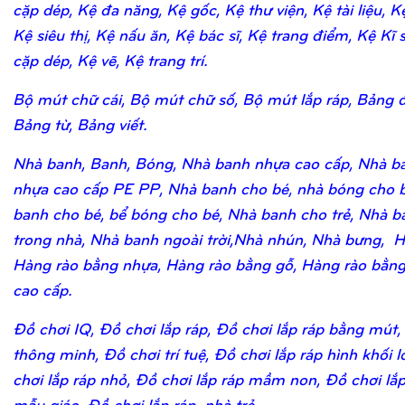
cặp dép, Kệ đa năng, Kệ gốc, Kệ thư viện, Kệ tài liệu, K
Kệ siêu thị, Kệ nấu ăn, Kệ bác sĩ, Kệ trang điểm, Kệ Kĩ 
cặp dép, Kệ vẽ, Kệ trang trí.
Bộ mút chữ cái, Bộ mút chữ số, Bộ mút lắp ráp, Bảng 
Bảng từ, Bảng viết.
Nhà banh, Banh, Bóng, Nhà banh nhựa cao cấp, Nhà b
nhựa cao cấp PE PP, Nhà banh cho bé, nhà bóng cho b
banh cho bé, bể bóng cho bé, Nhà banh cho trẻ, Nhà b
trong nhà, Nhà banh ngoài trời,Nhà nhún, Nhà bưng, H
Hàng rào bằng nhựa, Hàng rào bằng gỗ, Hàng rào bằn
cao cấp.
Đồ chơi IQ, Đồ chơi lắp ráp, Đồ chơi lắp ráp bằng mút,
thông minh, Đồ chơi trí tuệ, Đồ chơi lắp ráp hình khối 
chơi lắp ráp nhỏ, Đồ chơi lắp ráp mầm non, Đồ chơi lắ
mẫu giáo, Đồ chơi lắp ráp nhà trẻ.