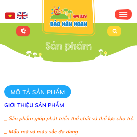
MÔ TẢ SẢN PHẨM
GIỚI THIỆU SẢN PHẨM
_
Sản phẩm giúp phát triển thể chất và thể lực cho trẻ.
_ Mẫu mã và màu sắc đa dạng