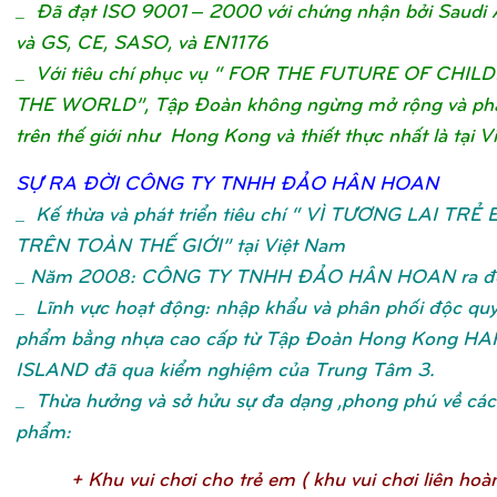
_ Đã đạt ISO 9001 – 2000 với chứng nhận bởi Saudi 
và GS, CE, SASO, và EN1176
_ Với tiêu chí phục vụ “ FOR THE FUTURE OF CHIL
THE WORLD”, Tập Đoàn không ngừng mở rộng và phát
trên thế giới như Hong Kong và thiết thực nhất là tại V
SỰ
RA ĐỜ
I CÔNG TY TNHH ĐẢ
O HÂN HOA
N
_
Kế thừa và phát triển tiêu chí “ VÌ TƯƠNG LAI TRẺ
TRÊN TOÀN THẾ GIỚI” tại Việt Nam
_ Năm 2008: CÔNG TY TNHH ĐẢO HÂN HOAN ra đờ
_ Lĩnh vực hoạt động: nhập khẩu và phân phối độc qu
phẩm bằng nhựa cao cấp từ Tập Đoàn Hong Kong H
ISLAND đã qua kiểm nghiệm của Trung Tâm 3.
_ Thừa hưởng và sở hửu sự đa dạng ,phong phú về các 
phẩm:
+ Khu vui chơ
i cho trẻ
em ( khu vui chơ
i liên hoà