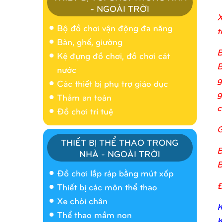
- NGOÀI TRỜI
X
Bộ đồ chơi vận động đa năng
t
Bàn, ghế, giường
B
Kệ đựng đồ chơi, đồ chơi cát
B
nước
g
Các thiết bị phụ trợ giáo dục
g
Thảm an toàn
c
Đồ chơi trí tuệ
G
THIẾT BỊ THỂ THAO TRONG
B
NHÀ - NGOÀI TRỜI
Nhà banh 9H5404
B
Đồ chơi lắp ráp bằng mút xốp
Đ
Thiết bị các môn thể thao
Xe chòi chân
K
Thể thao mầm non
K