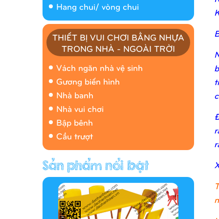
Hang chui/ vòng chui
K
B
THIẾT BỊ VUI CHƠI BẰNG NHỰA
TRONG NHÀ - NGOÀI TRỜI
N
Nhà banh 9H5408
Vách ngăn nhà vệ sinh
b
Gương biến hình
t
Nhà banh
c
Nhà vui chơi
Đ
Bập bênh
r
Cầu trượt
r
X
Hàng rào/nhà banh 9H5412
T
n