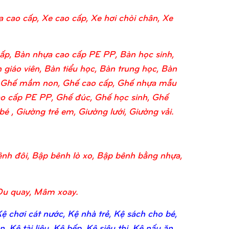
a cao cấp, Xe cao cấp, Xe hơi chòi chân, Xe
ấp, Bàn nhựa cao cấp PE PP, Bàn học sinh,
 giáo viên, Bàn tiểu học, Bàn trung học, Bàn
o, Ghế mầm non, Ghế cao cấp, Ghế nhựa mẫu
o cấp PE PP, Ghế đúc, Ghế học sinh, Ghế
 , Giường trẻ em, Giường lưới, Giường vải.
nh đôi, Bập bênh lò xo, Bập bênh bằng nhựa,
Đu quay, Mâm xoay.
 chơi cát nước, Kệ nhà trẻ, Kệ sách cho bé,
 Kệ tài liệu, Kệ bếp, Kệ siêu thị, Kệ nấu ăn,