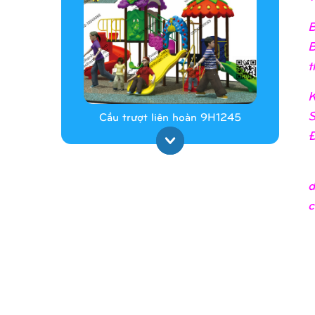
B
B
t
K
S
Cầu trượt liên hoàn 9H1245
Đ
_
d
c
Cầu trượt liên hoàn 9H1313