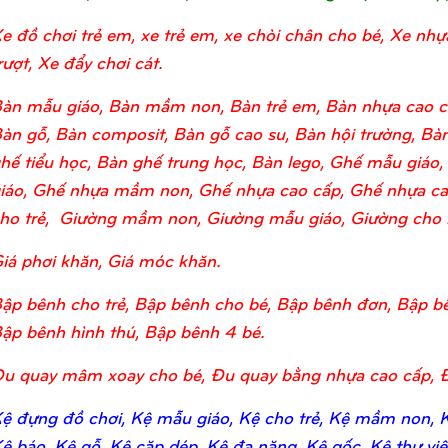
e đồ chơi trẻ em, xe trẻ em, xe chòi chân cho bé, Xe nhự
rượt, Xe đẩy chơi cát.
àn mẫu giáo, Bàn mầm non, Bàn trẻ em, Bàn nhựa cao c
àn gỗ, Bàn composit, Bàn gỗ cao su, Bàn hội trường, Bàn
hế tiểu học, Bàn ghế trung học, Bàn lego, Ghế mẫu giá
iáo, Ghế nhựa mầm non, Ghế nhựa cao cấp, Ghế nhựa ca
ho trẻ, Giường mầm non, Giường mẫu giáo, Giường cho bé
iá phơi khăn, Giá móc khăn.
ập bênh cho trẻ, Bập bênh cho bé, Bập bênh đơn, Bập bê
ập bênh hình thú, Bập bênh 4 bé.
u quay mâm xoay cho bé, Đu quay bằng nhựa cao cấp, 
ệ đựng đồ chơi, Kệ mẫu giáo, Kệ cho trẻ, Kệ mầm non, Kệ
ệ báo, Kệ gỗ, Kệ cặp dép, Kệ đa năng, Kệ gốc, Kệ thư viện,