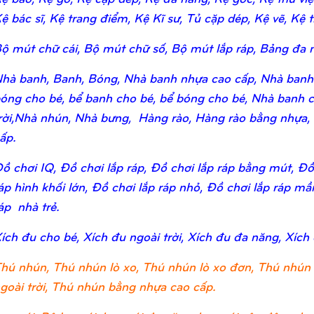
ệ bác sĩ, Kệ trang điểm, Kệ Kĩ sư, Tủ cặp dép, Kệ vẽ, Kệ tr
ộ mút chữ cái, Bộ mút chữ số, Bộ mút lắp ráp, Bảng đa n
hà banh, Banh, Bóng, Nhà banh nhựa cao cấp, Nhà banh
óng cho bé, bể banh cho bé, bể bóng cho bé, Nhà banh c
rời,Nhà nhún, Nhà bưng, Hàng rào, Hàng rào bằng nhựa,
ấp.
ồ chơi IQ, Đồ chơi lắp ráp, Đồ chơi lắp ráp bằng mút, Đồ 
áp hình khối lớn, Đồ chơi lắp ráp nhỏ, Đồ chơi lắp ráp m
áp nhà trẻ.
ích đu cho bé, Xích đu ngoài trời, Xích đu đa năng, Xích
hú nhún, Thú nhún lò xo, Thú nhún lò xo đơn, Thú nhún 
goài trời, Thú nhún bằng nhựa cao cấp.