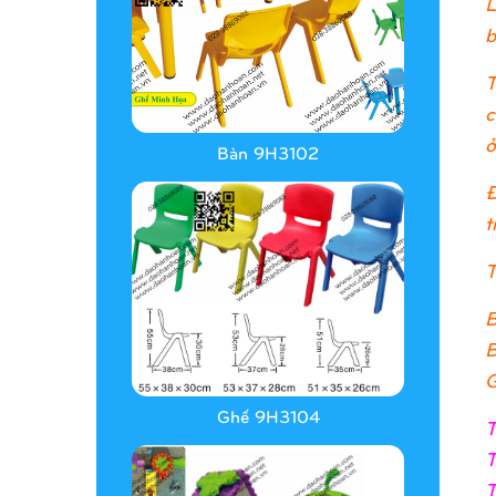
L
b
T
c
ở
Bàn 9H3102
Đ
t
T
B
B
G
Ghế 9H3104
T
T
T