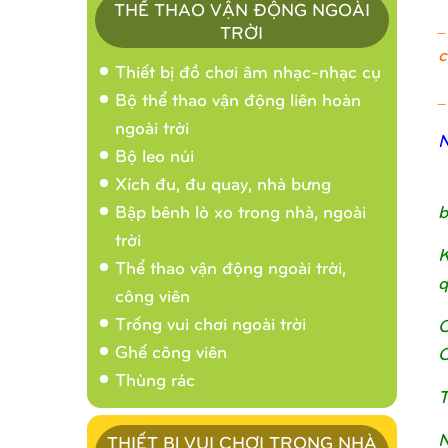
THỂ THAO VẬN ĐỘNG NGOÀI
_
TRỜI
c
Thiết bị đồ chơi âm nhạc-nhạc cụ
_
Bộ thể thao vận động liên hoàn
ngoài trời
N
Bộ leo núi
Xích đu, đu quay, nhà bưng
b
Bập bênh lò xo trong nhà, ngoài
trời
K
Thể thao vận động ngoài trời,
q
công viên
Trống vui chơi ngoài trời
C
Ghế công viên
C
Thùng rác
T
N
THIẾT BỊ VUI CHƠI TRONG NHÀ