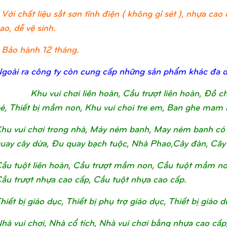
 Với chất liệu sắt sơn tĩnh điện ( không gỉ sét ), nhựa c
ao, dễ vệ sinh.
 Bảo hành 12 tháng.
goài ra công ty còn cung cấp những sản phẩm khác đa 
Khu vui chơi liên hoàn, Cầu trượt liên hoàn, Đồ 
é, Thiết bị mầm non, Khu vui choi tre em, Ban ghe mam 
hu vui chơi trong nhà, Máy ném banh, May ném banh có 
uay cây dừa, Đu quay bạch tuộc, Nhà Phao,Cây đàn, Cây
ầu tuột liên hoàn, Cầu trượt mầm non, Cầu tuột mầm non, 
ầu trượt nhựa cao cấp, Cầu tuột nhựa cao cấp.
hiết bị giáo dục, Thiết bị phụ trợ giáo dục, Thiết bị giá
hà vui chơi, Nhà cổ tích, Nhà vui chơi bằng nhựa cao cấp