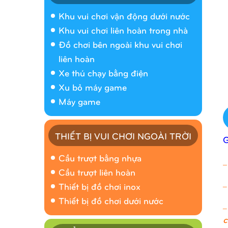
Khu vui chơi vận động dưới nước
Khu vui chơi liên hoàn trong nhà
Đồ chơi bên ngoài khu vui chơi
liên hoàn
Xe thú chạy bằng điện
Xu bỏ máy game
Máy game
THIẾT BỊ VUI CHƠI NGOÀI TRỜI
Cầu trượt bằng nhựa
_
Cầu trượt liên hoàn
_
Thiết bị đồ chơi inox
Thiết bị đồ chơi dưới nước
_
c