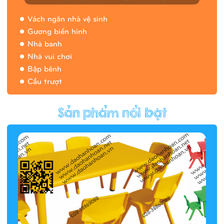
Vách ngăn nhà vệ sinh
Gương biến hình
Nhà banh
Nhà vui chơi
Bập bênh
Cầu trượt
Hàng rào/nhà banh 9H5412