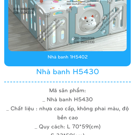
Nhà banh 1H5402
Nhà banh H5430
Mã sản phẩm:
_ Nhà banh H5430
_ Chất liệu : nhựa cao cấp, không phai màu, độ
bền cao
_ Quy cách: L 70*59(cm)
S 33*59(cm)