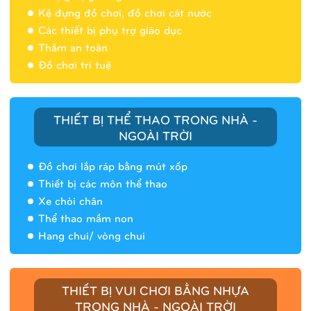
Nhà banh 9H5404
Kệ đựng đồ chơi, đồ chơi cát nước
Các thiết bị phụ trợ giáo dục
Thảm an toàn
Đồ chơi trí tuệ
THIẾT BỊ THỂ THAO TRONG NHÀ -
NGOÀI TRỜI
Đồ chơi lắp ráp bằng mút xốp
Thiết bị các môn thể thao
Xe chòi chân
Thể thao mầm non
Hang chui/ vòng chui
Nhà banh 9H5408
THIẾT BỊ VUI CHƠI BẰNG NHỰA
TRONG NHÀ - NGOÀI TRỜI