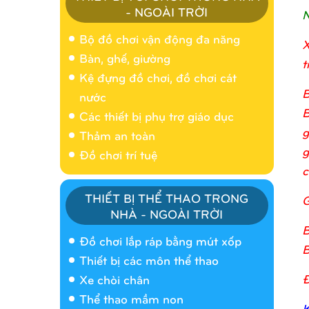
- NGOÀI TRỜI
N
Bộ đồ chơi vận động đa năng
X
Bàn, ghế, giường
t
Kệ đựng đồ chơi, đồ chơi cát
B
nước
B
Các thiết bị phụ trợ giáo dục
g
Thảm an toàn
g
Đồ chơi trí tuệ
c
THIẾT BỊ THỂ THAO TRONG
G
NHÀ - NGOÀI TRỜI
Nhà banh 9H5404
B
Đồ chơi lắp ráp bằng mút xốp
B
Thiết bị các môn thể thao
Đ
Xe chòi chân
Thể thao mầm non
K