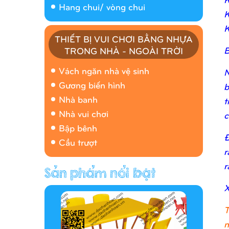
Hang chui/ vòng chui
K
K
THIẾT BỊ VUI CHƠI BẰNG NHỰA
B
TRONG NHÀ - NGOÀI TRỜI
Nhà banh 9H5408
Vách ngăn nhà vệ sinh
N
Gương biến hình
b
Nhà banh
t
Nhà vui chơi
c
Bập bênh
Đ
Cầu trượt
r
r
Hàng rào/nhà banh 9H5412
X
T
n