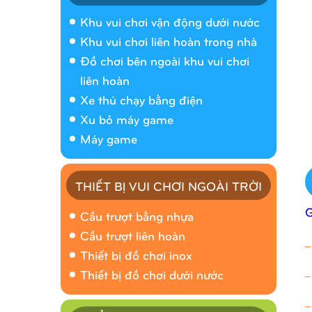
Khu vui chơi vận động dưới nước
Khu vui chơi liên hoàn trong nhà
Đồ chơi bên ngoài khu vui chơi
liên hoàn
Xe thú chạy bằng điện
Xu bỏ máy game
Máy game
THIẾT BỊ VUI CHƠI NGOÀI TRỜI
Cầu trượt bằng nhựa
Cầu trượt liên hoàn
_
Thiết bị đồ chơi inox
_
Thiết bị đồ chơi dưới nước
_