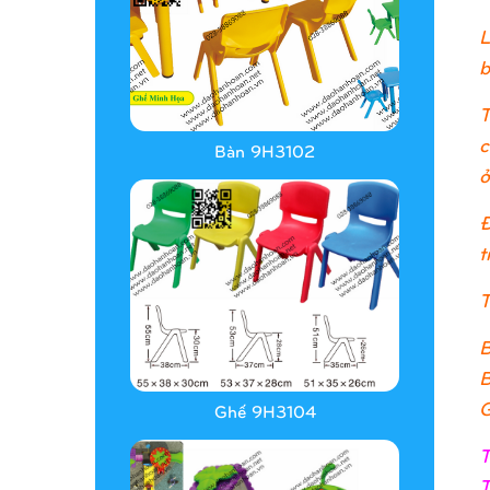
L
b
T
c
Bàn 9H3102
ở
Đ
t
T
B
B
G
Ghế 9H3104
T
T