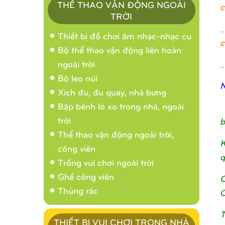
THỂ THAO VẬN ĐỘNG NGOÀI
c
TRỜI
_
Thiết bị đồ chơi âm nhạc-nhạc cụ
c
Bộ thể thao vận động liên hoàn
_
ngoài trời
Bộ leo núi
N
Xích đu, đu quay, nhà bưng
Bập bênh lò xo trong nhà, ngoài
trời
b
Thể thao vận động ngoài trời,
K
công viên
q
Trống vui chơi ngoài trời
Ghế công viên
C
Thùng rác
C
T
THIẾT BỊ VUI CHƠI TRONG NHÀ