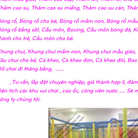
hảm cao su, Thảm cao su miếng, Thảm cao su cán, Thảm
óng rổ, Bóng rổ cho bé, Bóng rổ mầm non, Bóng rổ mẫu 
óng rổ bằng sắt, Cầu môn, Boxing, Cầu môn bóng đá, K
hành cho trẻ, Cầu môn cho bé.
hung chui, Khung chui mầm non, Khung chui mẫu giáo, 
âu chui cho bé, Cà kheo, Cà kheo đơn, Cà kheo đôi, Bao
ồ chơi đi thăng bằng, ……
Tư vấn, lắp đặt chuyên nghiệp, giá thành hợp lí, đảm 
iện tích các khu vui chơi , cao ốc, công viên nước …. Sẽ
ông ty chúng tôi.