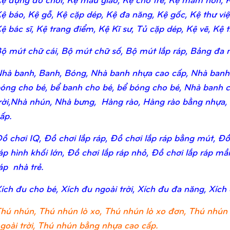
ệ báo, Kệ gỗ, Kệ cặp dép, Kệ đa năng, Kệ gốc, Kệ thư viện,
ệ bác sĩ, Kệ trang điểm, Kệ Kĩ sư, Tủ cặp dép, Kệ vẽ, Kệ tr
ộ mút chữ cái, Bộ mút chữ số, Bộ mút lắp ráp, Bảng đa n
hà banh, Banh, Bóng, Nhà banh nhựa cao cấp, Nhà banh
óng cho bé, bể banh cho bé, bể bóng cho bé, Nhà banh c
rời,Nhà nhún, Nhà bưng, Hàng rào, Hàng rào bằng nhựa,
ấp.
ồ chơi IQ, Đồ chơi lắp ráp, Đồ chơi lắp ráp bằng mút, Đồ 
áp hình khối lớn, Đồ chơi lắp ráp nhỏ, Đồ chơi lắp ráp m
áp nhà trẻ.
ích đu cho bé, Xích đu ngoài trời, Xích đu đa năng, Xích
hú nhún, Thú nhún lò xo, Thú nhún lò xo đơn, Thú nhún 
goài trời, Thú nhún bằng nhựa cao cấp.