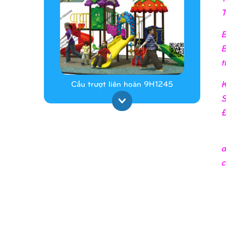
T
B
B
t
K
Cầu trượt liên hoàn 9H1245
S
Đ
_
d
c
Cầu trượt liên hoàn 9H1313