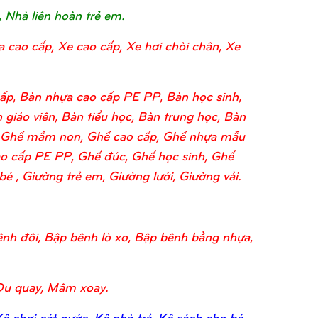
, Nhà liên hoàn trẻ em.
a cao cấp, Xe cao cấp, Xe hơi chòi chân, Xe
ấp, Bàn nhựa cao cấp PE PP, Bàn học sinh,
 giáo viên, Bàn tiểu học, Bàn trung học, Bàn
o, Ghế mầm non, Ghế cao cấp, Ghế nhựa mẫu
o cấp PE PP, Ghế đúc, Ghế học sinh, Ghế
 , Giường trẻ em, Giường lưới, Giường vải.
nh đôi, Bập bênh lò xo, Bập bênh bằng nhựa,
Đu quay, Mâm xoay.
 chơi cát nước, Kệ nhà trẻ, Kệ sách cho bé,