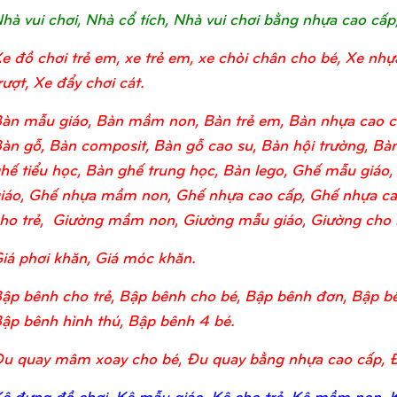
hà vui chơi, Nhà cổ tích, Nhà vui chơi bằng nhựa cao cấp
e đồ chơi trẻ em, xe trẻ em, xe chòi chân cho bé, Xe nhự
rượt, Xe đẩy chơi cát.
àn mẫu giáo, Bàn mầm non, Bàn trẻ em, Bàn nhựa cao c
àn gỗ, Bàn composit, Bàn gỗ cao su, Bàn hội trường, Bàn
hế tiểu học, Bàn ghế trung học, Bàn lego, Ghế mẫu giá
iáo, Ghế nhựa mầm non, Ghế nhựa cao cấp, Ghế nhựa ca
ho trẻ, Giường mầm non, Giường mẫu giáo, Giường cho bé
iá phơi khăn, Giá móc khăn.
ập bênh cho trẻ, Bập bênh cho bé, Bập bênh đơn, Bập bê
ập bênh hình thú, Bập bênh 4 bé.
u quay mâm xoay cho bé, Đu quay bằng nhựa cao cấp, 
ệ đựng đồ chơi, Kệ mẫu giáo, Kệ cho trẻ, Kệ mầm non, Kệ