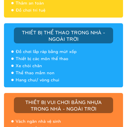
Thảm an toàn
Đồ chơi trí tuệ
THIẾT BỊ THỂ THAO TRONG NHÀ -
NGOÀI TRỜI
Đồ chơi lắp ráp bằng mút xốp
Thiết bị các môn thể thao
Xe chòi chân
Thể thao mầm non
Hang chui/ vòng chui
Nhà banh 9H5408
THIẾT BỊ VUI CHƠI BẰNG NHỰA
TRONG NHÀ - NGOÀI TRỜI
Vách ngăn nhà vệ sinh