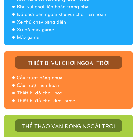
Khu vui chơi liên hoàn trong nhà
Đồ chơi bên ngoài khu vui chơi liên hoàn
Xe thú chạy bằng điện
Xu bỏ máy game
Máy game
THIẾT BỊ VUI CHƠI NGOÀI TRỜI
Cầu trượt bằng nhựa
Cầu trượt liên hoàn
Thiết bị đồ chơi inox
Thiết bị đồ chơi dưới nước
THỂ THAO VẬN ĐỘNG NGOÀI TRỜI