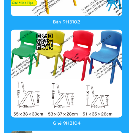
Bàn 9H3102
Ghế 9H3104