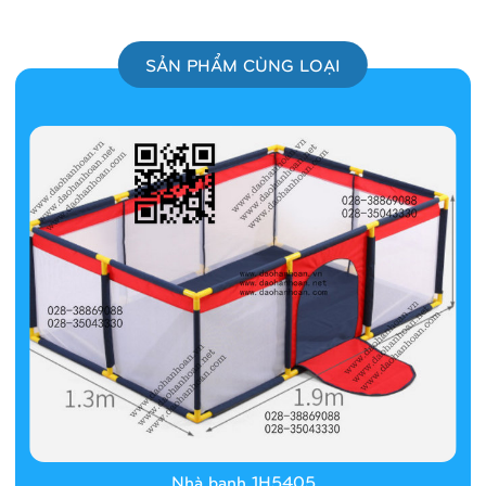
SẢN PHẨM CÙNG LOẠI
Nhà banh 1H5405