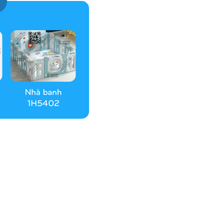
Nhà banh
1H5402