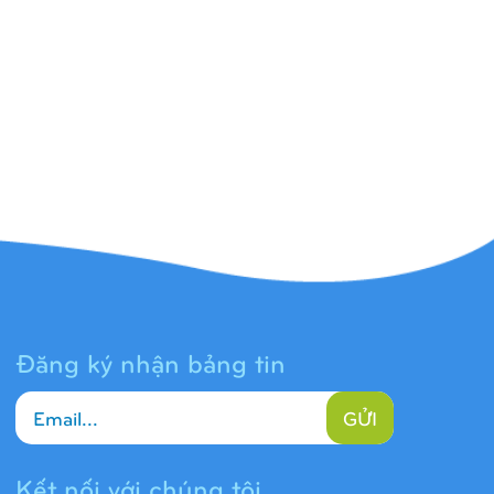
Đăng ký nhận bảng tin
GỬI
Kết nối với chúng tôi