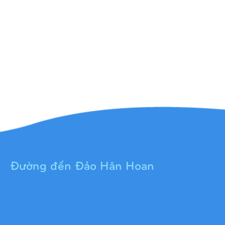
Đường đến Đảo Hân Hoan