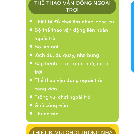
THỂ THAO VẬN ĐỘNG NGOÀI
TRỜI
Thiết bị đồ chơi âm nhạc-nhạc cụ
Bộ thể thao vận động liên hoàn
ngoài trời
Bộ leo núi
Xích đu, đu quay, nhà bưng
Bập bênh lò xo trong nhà, ngoài
trời
Thể thao vận động ngoài trời,
công viên
Trống vui chơi ngoài trời
Ghế công viên
Thùng rác
THIẾT BỊ VUI CHƠI TRONG NHÀ