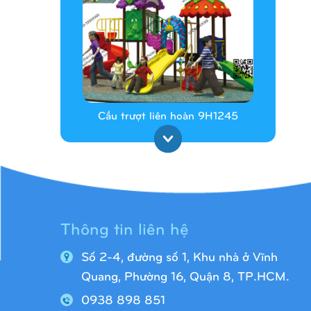
Cầu trượt liên hoàn 9H1245
Thông tin liên hệ
Số 2-4, đường số 1, Khu nhà ở Vĩnh
Quang,
Phường 16, Quận 8, TP.HCM.
Cầu trượt liên hoàn 9H1313
0938 898 851