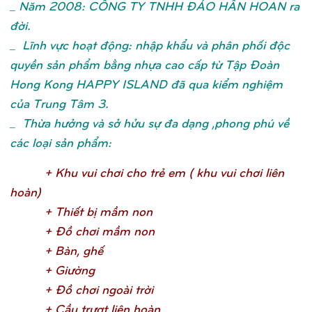
_ Năm 2008: CÔNG TY TNHH ĐẢO HÂN HOAN ra
đời.
_ Lĩnh vực hoạt động: nhập khẩu và phân phối độc
quyền sản phẩm bằng nhựa cao cấp từ Tập Đoàn
Hong Kong HAPPY ISLAND đã qua kiểm nghiệm
của Trung Tâm 3.
_ Thừa hưởng và sở hửu sự đa dạng ,phong phú về
các loại sản phẩm:
+ Khu vui chơ
i cho trẻ
em ( khu vui chơ
i liên
hoàn
)
+ Thiế
t bị
mầ
m no
n
+ Đồ
chơ
i mầ
m no
n
+ Bàn, ghế
+ Giườ
n
g
+ Đồ
chơ
i ngoài trờ
i
+ Cầ
u trượ
t liên hoà
n