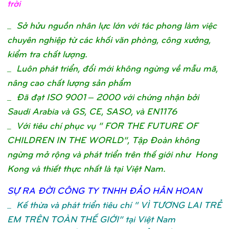
trờ
i
_
Sở hửu nguồn nhân lực lớn với tác phong làm việc
chuyên nghiệp từ các khối văn phòng, công xưởng,
kiểm tra chất lượng.
_ Luôn phát triển, đổi mới không ngừng về mẫu mã,
nâng cao chất lượng sản phẩm
_ Đã đạt ISO 9001 – 2000 với chứng nhận bởi
Saudi Arabia và GS, CE, SASO, và EN1176
_ Với tiêu chí phục vụ “ FOR THE FUTURE OF
CHILDREN IN THE WORLD”, Tập Đoàn không
ngừng mở rộng và phát triển trên thế giới như Hong
Kong và thiết thực nhất là tại Việt Nam.
SỰ
RA ĐỜ
I CÔNG TY TNHH ĐẢ
O HÂN HOA
N
_
Kế thừa và phát triển tiêu chí “ VÌ TƯƠNG LAI TRẺ
EM TRÊN TOÀN THẾ GIỚI” tại Việt Nam