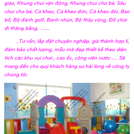
giáo, Khung chui vận động, Khung chui cho bé, Sâu
chui cho bé, Cà kheo, Cà kheo đơn, Cà kheo đôi, Bao
bố, Bộ đánh golf, Banh nhún, Bộ thảy vòng, Đồ chơi
đi thăng bằng, ……
_Tư vấn, lắp đặt chuyên nghiệp, giá thành hợp lí,
đảm bảo chất lượng, mẫu mã đẹp thiết kế theo diện
tích các khu vui chơi , cao ốc, công viên nước …. Sẽ
mang đến cho quý khách hàng sự hài lòng về công ty
chúng tôi.