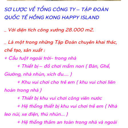
SƠ
LƯỢ
C VỀ
TỔ
NG CÔNG TY – TẬ
P ĐOÀN
QUỐ
C TẾ
HỒ
NG KONG HAPPY ISLAND
_
Với diện tích công xưởng 28.000 m2.
_ Là một trong những Tập Đoàn chuyên khai thác,
chế tạo, sản xuất :
+ Cầ
u tuộ
t ngoài trờ
i- trong nh
à
+ Thiế
t bị
– đồ
chơ
i mầ
m non ( Bàn, Ghế
,
Giườ
ng, nhà nhún, xích đu….
)
+ Khu vui chơ
i c
ho trẻ
em ( khu vui chơ
i liên
hoàn trong nhà
)
+ Thiế
t bị
khu vui chơ
i công viên nướ
c
+ Hệ
thố
ng thiế
t bị
khu vui chơ
i trẻ
em ( Nhà
leo núi, xe điệ
n, thú nhún…
)
+ Hệ
thố
ng thả
m an toàn trong nhà và ngoài