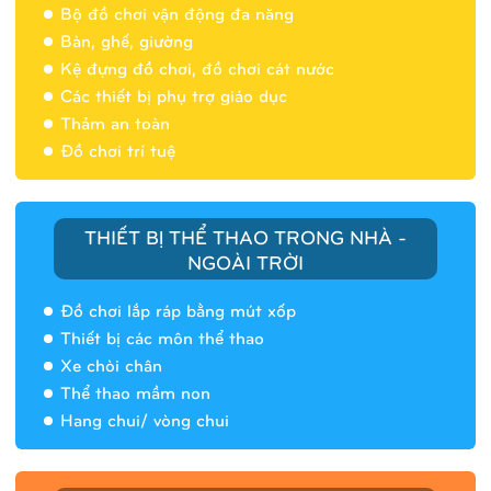
Bộ đồ chơi vận động đa năng
Bàn, ghế, giường
Nhà banh 9H5404
Kệ đựng đồ chơi, đồ chơi cát nước
Các thiết bị phụ trợ giáo dục
Thảm an toàn
Đồ chơi trí tuệ
THIẾT BỊ THỂ THAO TRONG NHÀ -
NGOÀI TRỜI
Đồ chơi lắp ráp bằng mút xốp
Thiết bị các môn thể thao
Xe chòi chân
Thể thao mầm non
Hang chui/ vòng chui
Nhà banh 9H5408