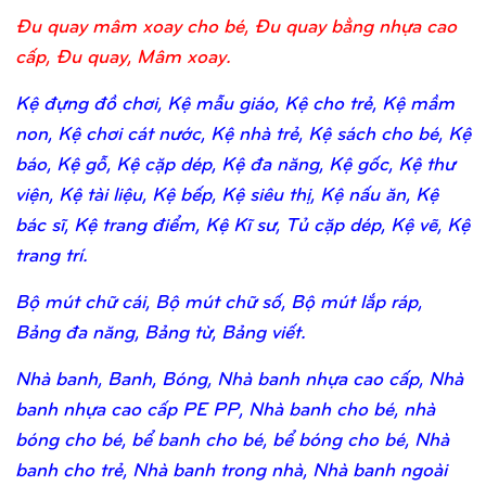
Đu quay mâm xoay cho bé, Đu quay bằng nhựa cao
cấp, Đu quay, Mâm xoay.
Kệ đựng đồ chơi, Kệ mẫu giáo, Kệ cho trẻ, Kệ mầm
non, Kệ chơi cát nước, Kệ nhà trẻ, Kệ sách cho bé, Kệ
báo, Kệ gỗ, Kệ cặp dép, Kệ đa năng, Kệ gốc, Kệ thư
viện, Kệ tài liệu, Kệ bếp, Kệ siêu thị, Kệ nấu ăn, Kệ
bác sĩ, Kệ trang điểm, Kệ Kĩ sư, Tủ cặp dép, Kệ vẽ, Kệ
trang trí.
Bộ mút chữ cái, Bộ mút chữ số, Bộ mút lắp ráp,
Bảng đa năng, Bảng từ, Bảng viết.
Nhà banh, Banh, Bóng, Nhà banh nhựa cao cấp, Nhà
banh nhựa cao cấp PE PP, Nhà banh cho bé, nhà
bóng cho bé, bể banh cho bé, bể bóng cho bé, Nhà
banh cho trẻ, Nhà banh trong nhà, Nhà banh ngoài