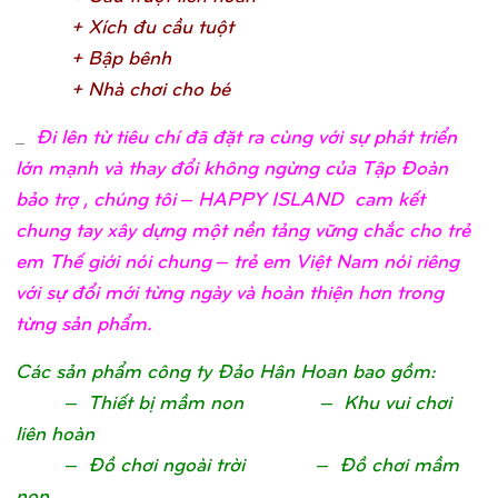
+ Xích đu cầ
u tuộ
t
+ Bậ
p bên
h
+ Nhà chơ
i cho b
é
_
Đi lên từ tiêu chí đã đặt ra cùng với sự phát triển
lớn mạnh và thay đổi không ngừng của Tập Đoàn
bảo trợ , chúng tôi – HAPPY ISLAND cam kết
chung tay xây dựng một nền tảng vững chắc cho trẻ
em Thế giới nói chung – trẻ em Việt Nam nói riêng
với sự đổi mới từng ngày và hoàn thiện hơn trong
từng sản phẩm.
Các sản phẩm công ty Đảo Hân Hoan bao gồm:
– Thiết bị mầm non – Khu vui chơi
liên hoàn
– Đồ chơi ngoài trời – Đồ chơi mầm
non