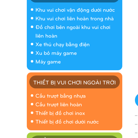
Khu vui chơi vận động dưới nước
Khu vui chơi liên hoàn trong nhà
Đồ chơi bên ngoài khu vui chơi
liên hoàn
Xe thú chạy bằng điện
Xu bỏ máy game
Máy game
THIẾT BỊ VUI CHƠI NGOÀI TRỜI
Cầu trượt bằng nhựa
Cầu trượt liên hoàn
Thiết bị đồ chơi inox
_
Thiết bị đồ chơi dưới nước
_
_