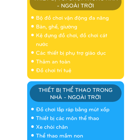
- NGOÀI TRỜI
Bộ đồ chơi vận động đa năng
Bàn, ghế, giường
Kệ đựng đồ chơi, đồ chơi cát
nước
Các thiết bị phụ trợ giáo dục
Thảm an toàn
Đồ chơi trí tuệ
THIẾT BỊ THỂ THAO TRONG
NHÀ - NGOÀI TRỜI
Nhà banh 9H5404
Đồ chơi lắp ráp bằng mút xốp
Thiết bị các môn thể thao
Xe chòi chân
Thể thao mầm non