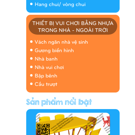
Hang chui/ vòng chui
THIẾT BỊ VUI CHƠI BẰNG NHỰA
TRONG NHÀ - NGOÀI TRỜI
Nhà banh 9H5408
Vách ngăn nhà vệ sinh
Gương biến hình
Nhà banh
Nhà vui chơi
Bập bênh
Cầu trượt
Hàng rào/nhà banh 9H5412