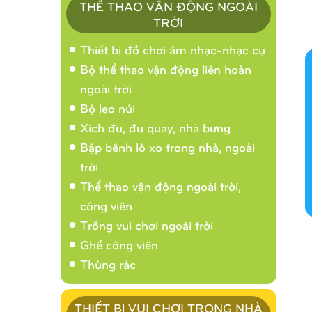
THỂ THAO VẬN ĐỘNG NGOÀI
TRỜI
Thiết bị đồ chơi âm nhạc-nhạc cụ
Bộ thể thao vận động liên hoàn
ngoài trời
Bộ leo núi
Xích đu, đu quay, nhà bưng
Bập bênh lò xo trong nhà, ngoài
trời
Thể thao vận động ngoài trời,
công viên
Trống vui chơi ngoài trời
Ghế công viên
Thùng rác
THIẾT BỊ VUI CHƠI TRONG NHÀ