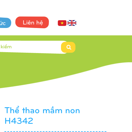
Liên hệ
tức
Thể thao mầm non
H4342