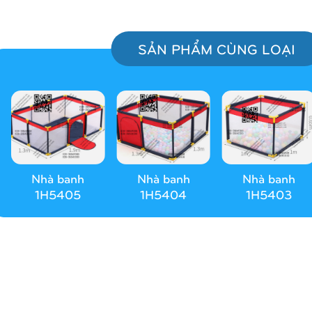
SẢN PHẨM CÙNG LOẠI
Nhà banh
Nhà banh
Nhà banh
1H5405
1H5404
1H5403