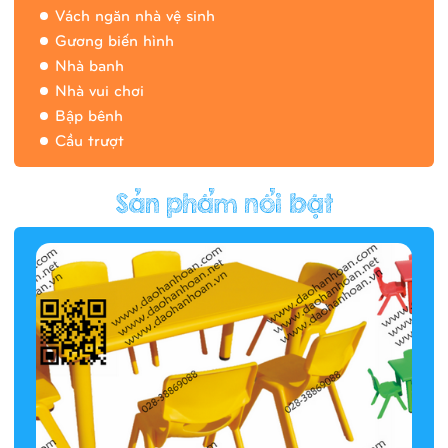
Vách ngăn nhà vệ sinh
Gương biến hình
Nhà banh
Nhà vui chơi
Bập bênh
Cầu trượt
Hàng rào/nhà banh 9H5412