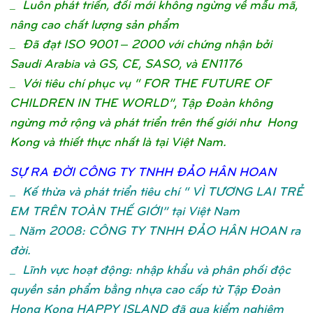
_ Luôn phát triển, đổi mới không ngừng về mẫu mã,
nâng cao chất lượng sản phẩm
_ Đã đạt ISO 9001 – 2000 với chứng nhận bởi
Saudi Arabia và GS, CE, SASO, và EN1176
_ Với tiêu chí phục vụ “ FOR THE FUTURE OF
CHILDREN IN THE WORLD”, Tập Đoàn không
ngừng mở rộng và phát triển trên thế giới như Hong
Kong và thiết thực nhất là tại Việt Nam.
SỰ
RA ĐỜ
I CÔNG TY TNHH ĐẢ
O HÂN HOA
N
_
Kế thừa và phát triển tiêu chí “ VÌ TƯƠNG LAI TRẺ
EM TRÊN TOÀN THẾ GIỚI” tại Việt Nam
_ Năm 2008: CÔNG TY TNHH ĐẢO HÂN HOAN ra
đời.
_ Lĩnh vực hoạt động: nhập khẩu và phân phối độc
quyền sản phẩm bằng nhựa cao cấp từ Tập Đoàn
Hong Kong HAPPY ISLAND đã qua kiểm nghiệm