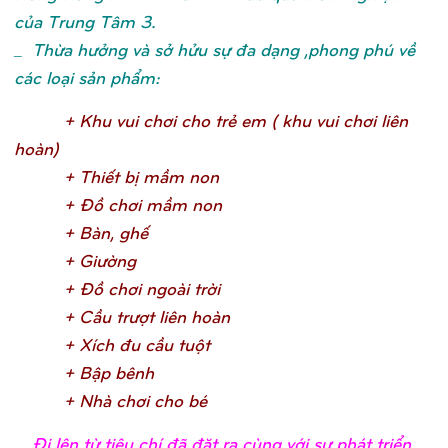
của Trung Tâm 3.
_ Thừa hưởng và sở hửu sự đa dạng ,phong phú về
các loại sản phẩm:
+ Khu vui chơ
i cho trẻ
em ( khu vui chơ
i liên
hoàn
)
+ Thiế
t bị
mầ
m no
n
+ Đồ
chơ
i mầ
m no
n
+ Bàn, ghế
+ Giườ
n
g
+ Đồ
chơ
i ngoài trờ
i
+ Cầ
u trượ
t liên hoà
n
+ Xích đu cầ
u tuộ
t
+ Bậ
p bên
h
+ Nhà chơ
i cho b
é
_
Đi lên từ tiêu chí đã đặt ra cùng với sự phát triển