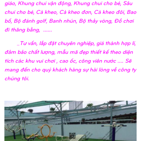
giáo, Khung chui vận động, Khung chui cho bé, Sâu
chui cho bé, Cà kheo, Cà kheo đơn, Cà kheo đôi, Bao
bố, Bộ đánh golf, Banh nhún, Bộ thảy vòng, Đồ chơi
đi thăng bằng, ……
_Tư vấn, lắp đặt chuyên nghiệp, giá thành hợp lí,
đảm bảo chất lượng, mẫu mã đẹp thiết kế theo diện
tích các khu vui chơi , cao ốc, công viên nước …. Sẽ
mang đến cho quý khách hàng sự hài lòng về công ty
chúng tôi.