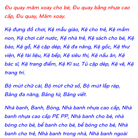
Đu quay mâm xoay cho bé, Đu quay bằng nhựa cao
cấp, Đu quay, Mâm xoay.
Kệ đựng đồ chơi, Kệ mẫu giáo, Kệ cho trẻ, Kệ mầm
non, Kệ chơi cát nước, Kệ nhà trẻ, Kệ sách cho bé, Kệ
báo, Kệ gỗ, Kệ cặp dép, Kệ đa năng, Kệ gốc, Kệ thư
viện, Kệ tài liệu, Kệ bếp, Kệ siêu thị, Kệ nấu ăn, Kệ
bác sĩ, Kệ trang điểm, Kệ Kĩ sư, Tủ cặp dép, Kệ vẽ, Kệ
trang trí.
Bộ mút chữ cái, Bộ mút chữ số, Bộ mút lắp ráp,
Bảng đa năng, Bảng từ, Bảng viết.
Nhà banh, Banh, Bóng, Nhà banh nhựa cao cấp, Nhà
banh nhựa cao cấp PE PP, Nhà banh cho bé, nhà
bóng cho bé, bể banh cho bé, bể bóng cho bé, Nhà
banh cho trẻ, Nhà banh trong nhà, Nhà banh ngoài