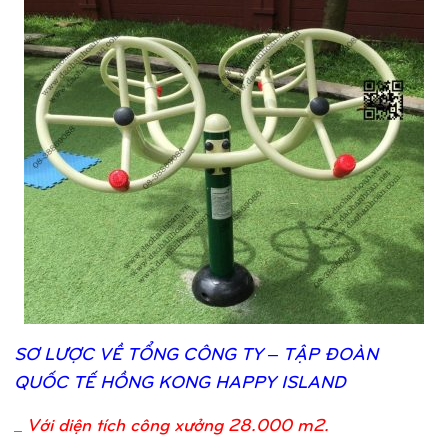
SƠ
LƯỢ
C VỀ
TỔ
NG CÔNG TY – TẬ
P ĐOÀN
QUỐ
C TẾ
HỒ
NG KONG HAPPY ISLAND
_
Với diện tích công xưởng 28.000 m2.