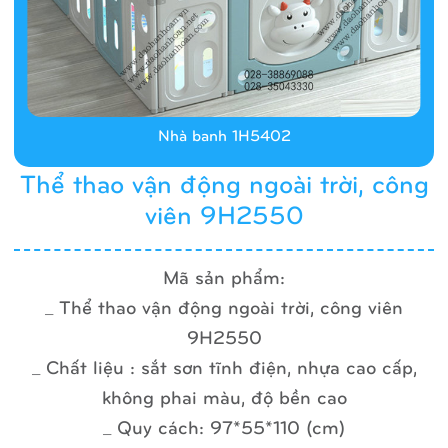
Nhà banh 1H5402
Thể thao vận động ngoài trời, công
viên 9H2550
Mã sản phẩm:
_ Thể thao vận động ngoài trời, công viên
9H2550
_ Chất liệu : sắt sơn tĩnh điện, nhựa cao cấp,
không phai màu, độ bền cao
_ Quy cách: 97*55*110 (cm)