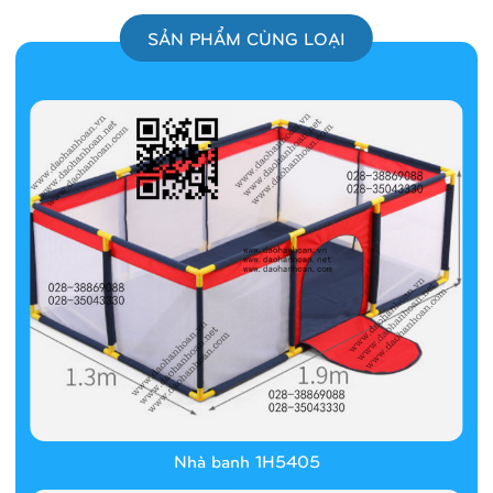
SẢN PHẨM CÙNG LOẠI
Nhà banh 1H5405