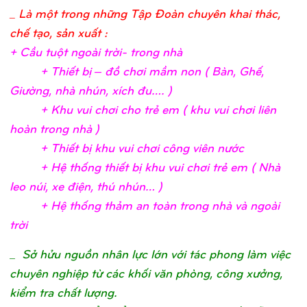
_ Là một trong những Tập Đoàn chuyên khai thác,
chế tạo, sản xuất :
+ Cầ
u tuộ
t ngoài trờ
i- trong nh
à
+ Thiế
t bị
– đồ
chơ
i mầ
m non ( Bàn, Ghế
,
Giườ
ng, nhà nhún, xích đu….
)
+ Khu vui chơ
i c
ho trẻ
em ( khu vui chơ
i liên
hoàn trong nhà
)
+ Thiế
t bị
khu vui chơ
i công viên nướ
c
+ Hệ
thố
ng thiế
t bị
khu vui chơ
i trẻ
em ( Nhà
leo núi, xe điệ
n, thú nhún…
)
+ Hệ
thố
ng thả
m an toàn trong nhà và ngoài
trờ
i
_
Sở hửu nguồn nhân lực lớn với tác phong làm việc
chuyên nghiệp từ các khối văn phòng, công xưởng,
kiểm tra chất lượng.