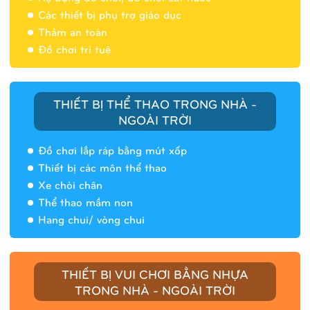
Các thiết bị phụ trợ giáo dục
Thảm an toàn
Đồ chơi trí tuệ
THIẾT BỊ THỂ THAO TRONG NHÀ -
NGOÀI TRỜI
Đồ chơi lắp ráp bằng mút xốp
Thiết bị các môn thể thao
Xe chòi chân
Thể thao mầm non
Hang chui/ vòng chui
Nhà banh 9H5408
THIẾT BỊ VUI CHƠI BẰNG NHỰA
TRONG NHÀ - NGOÀI TRỜI