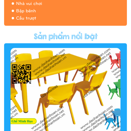
Nhà vui chơi
Bập bênh
Cầu trượt
Hàng rào/nhà banh 9H5412