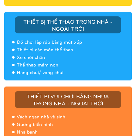
THIẾT BỊ THỂ THAO TRONG NHÀ -
NGOÀI TRỜI
Đồ chơi lắp ráp bằng mút xốp
Thiết bị các môn thể thao
Xe chòi chân
Thể thao mầm non
Hang chui/ vòng chui
Nhà banh 9H5408
THIẾT BỊ VUI CHƠI BẰNG NHỰA
TRONG NHÀ - NGOÀI TRỜI
Vách ngăn nhà vệ sinh
Gương biến hình
Nhà banh