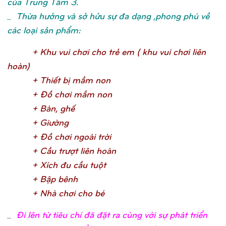
của Trung Tâm 3.
_ Thừa hưởng và sở hửu sự đa dạng ,phong phú về
các loại sản phẩm:
+ Khu vui chơ
i cho trẻ
em ( khu vui chơ
i liên
hoàn
)
+ Thiế
t bị
mầ
m no
n
+ Đồ
chơ
i mầ
m no
n
+ Bàn, ghế
+ Giườ
n
g
+ Đồ
chơ
i ngoài trờ
i
+ Cầ
u trượ
t liên hoà
n
+ Xích đu cầ
u tuộ
t
+ Bậ
p bên
h
+ Nhà chơ
i cho b
é
_
Đi lên từ tiêu chí đã đặt ra cùng với sự phát triển