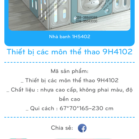
Nhà banh 1H5402
Thiết bị các môn thể thao 9H4102
Mã sản phẩm:
_ Thiết bị các môn thể thao 9H4102
_ Chất liệu : nhựa cao cấp, không phai màu, độ
bền cao
_ Qui cách : 67*70*165~230 cm
Chia sẻ: