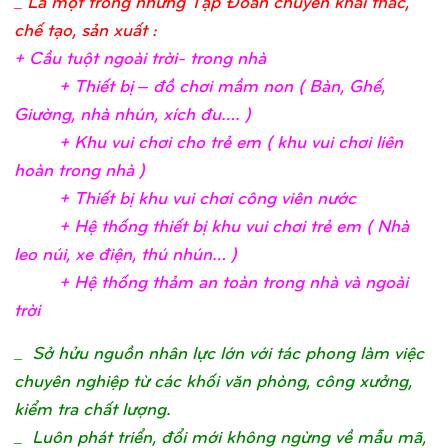
_ Là một trong những Tập Đoàn chuyên khai thác,
chế tạo, sản xuất :
+ Cầ
u tuộ
t ngoài trờ
i- trong nh
à
+ Thiế
t bị
– đồ
chơ
i mầ
m non ( Bàn, Ghế
,
Giườ
ng, nhà nhún, xích đu….
)
+ Khu vui chơ
i c
ho trẻ
em ( khu vui chơ
i liên
hoàn trong nhà
)
+ Thiế
t bị
khu vui chơ
i công viên nướ
c
+ Hệ
thố
ng thiế
t bị
khu vui chơ
i trẻ
em ( Nhà
leo núi, xe điệ
n, thú nhún…
)
+ Hệ
thố
ng thả
m an toàn trong nhà và ngoài
trờ
i
_
Sở hửu nguồn nhân lực lớn với tác phong làm việc
chuyên nghiệp từ các khối văn phòng, công xưởng,
kiểm tra chất lượng.
_ Luôn phát triển, đổi mới không ngừng về mẫu mã,