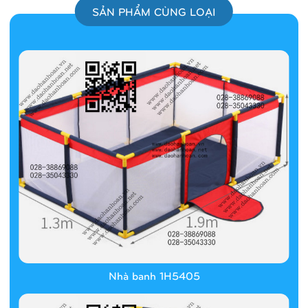
SẢN PHẨM CÙNG LOẠI
Nhà banh 1H5405