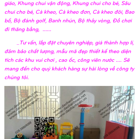
giáo, Khung chui vận động, Khung chui cho bé, Sâu
chui cho bé, Cà kheo, Cà kheo đơn, Cà kheo đôi, Bao
bố, Bộ đánh golf, Banh nhún, Bộ thảy vòng, Đồ chơi
đi thăng bằng, ……
_Tư vấn, lắp đặt chuyên nghiệp, giá thành hợp lí,
đảm bảo chất lượng, mẫu mã đẹp thiết kế theo diện
tích các khu vui chơi , cao ốc, công viên nước …. Sẽ
mang đến cho quý khách hàng sự hài lòng về công ty
chúng tôi.