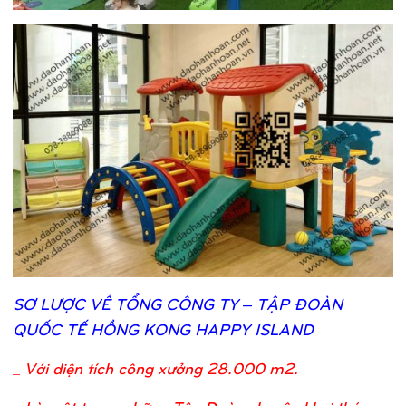
SƠ
LƯỢ
C VỀ
TỔ
NG CÔNG TY – TẬ
P ĐOÀN
QUỐ
C TẾ
HỒ
NG KONG HAPPY ISLAND
_
Với diện tích công xưởng 28.000 m2.