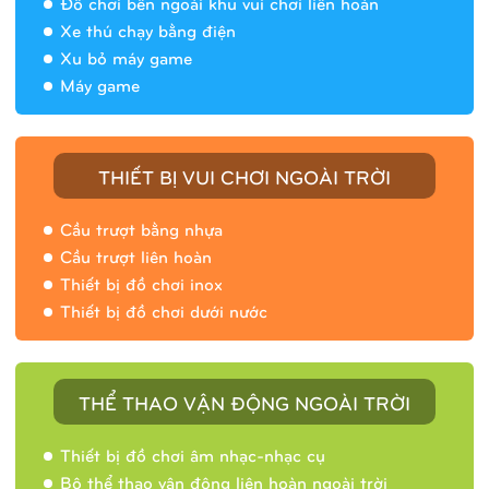
Đồ chơi bên ngoài khu vui chơi liên hoàn
Xe thú chạy bằng điện
Xu bỏ máy game
Máy game
THIẾT BỊ VUI CHƠI NGOÀI TRỜI
Cầu trượt bằng nhựa
Cầu trượt liên hoàn
Thiết bị đồ chơi inox
Thiết bị đồ chơi dưới nước
THỂ THAO VẬN ĐỘNG NGOÀI TRỜI
Thiết bị đồ chơi âm nhạc-nhạc cụ
Bộ thể thao vận động liên hoàn ngoài trời