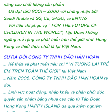
nâng cao chất lượng sản phẩm
_ Đã đạt ISO 9001 – 2000 với chứng nhận bởi
Saudi Arabia và GS, CE, SASO, và EN1176
_ Với tiêu chí phục vụ “ FOR THE FUTURE OF
CHILDREN IN THE WORLD”, Tập Đoàn không
ngừng mở rộng và phát triển trên thế giới như Hong
Kong và thiết thực nhất là tại Việt Nam.
SỰ
RA ĐỜ
I CÔNG TY TNHH ĐẢ
O HÂN HOA
N
_
Kế thừa và phát triển tiêu chí “ VÌ TƯƠNG LAI TRẺ
EM TRÊN TOÀN THẾ GIỚI” tại Việt Nam
_ Năm 2008: CÔNG TY TNHH ĐẢO HÂN HOAN ra
đời.
_ Lĩnh vực hoạt động: nhập khẩu và phân phối độc
quyền sản phẩm bằng nhựa cao cấp từ Tập Đoàn
Hong Kong HAPPY ISLAND đã qua kiểm nghiệm