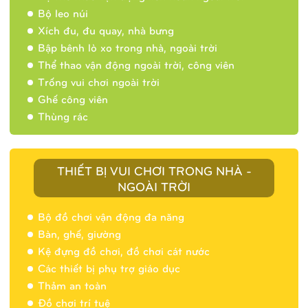
Bộ leo núi
Xích đu, đu quay, nhà bưng
Bập bênh lò xo trong nhà, ngoài trời
Thể thao vận động ngoài trời, công viên
Trống vui chơi ngoài trời
Ghế công viên
Thùng rác
THIẾT BỊ VUI CHƠI TRONG NHÀ -
NGOÀI TRỜI
Bộ đồ chơi vận động đa năng
Bàn, ghế, giường
Nhà banh 9H5404
Kệ đựng đồ chơi, đồ chơi cát nước
Các thiết bị phụ trợ giáo dục
Thảm an toàn
Đồ chơi trí tuệ