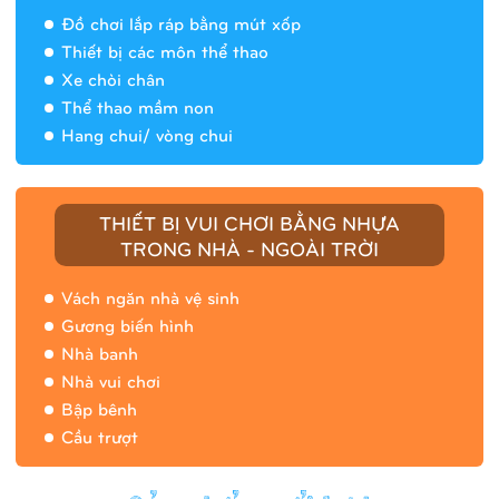
Đồ chơi lắp ráp bằng mút xốp
Thiết bị các môn thể thao
Xe chòi chân
Thể thao mầm non
Hang chui/ vòng chui
Nhà banh 9H5408
THIẾT BỊ VUI CHƠI BẰNG NHỰA
TRONG NHÀ - NGOÀI TRỜI
Vách ngăn nhà vệ sinh
Gương biến hình
Nhà banh
Nhà vui chơi
Bập bênh
Cầu trượt