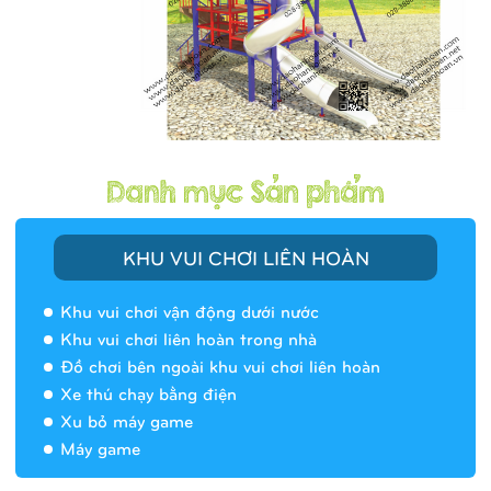
KHU VUI CHƠI LIÊN HOÀN
Khu vui chơi vận động dưới nước
Khu vui chơi liên hoàn trong nhà
Đồ chơi bên ngoài khu vui chơi liên hoàn
Xe thú chạy bằng điện
Xu bỏ máy game
Máy game