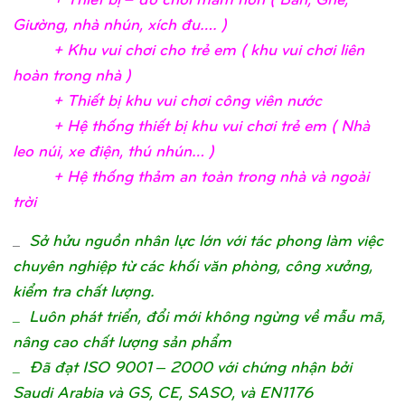
Giườ
ng, nhà nhún, xích đu….
)
+ Khu vui chơ
i c
ho trẻ
em ( khu vui chơ
i liên
hoàn trong nhà
)
+ Thiế
t bị
khu vui chơ
i công viên nướ
c
+ Hệ
thố
ng thiế
t bị
khu vui chơ
i trẻ
em ( Nhà
leo núi, xe điệ
n, thú nhún…
)
+ Hệ
thố
ng thả
m an toàn trong nhà và ngoài
trờ
i
_
Sở hửu nguồn nhân lực lớn với tác phong làm việc
chuyên nghiệp từ các khối văn phòng, công xưởng,
kiểm tra chất lượng.
_ Luôn phát triển, đổi mới không ngừng về mẫu mã,
nâng cao chất lượng sản phẩm
_ Đã đạt ISO 9001 – 2000 với chứng nhận bởi
Saudi Arabia và GS, CE, SASO, và EN1176