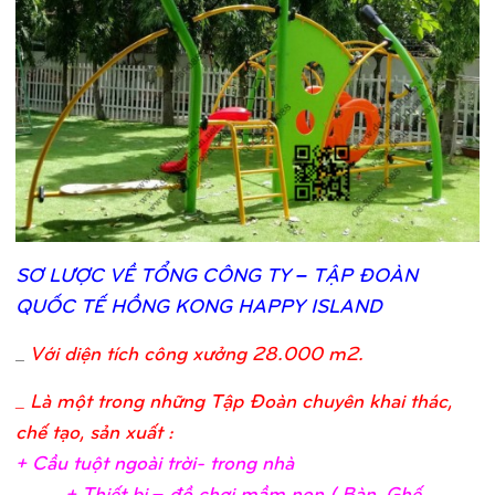
SƠ
LƯỢ
C VỀ
TỔ
NG CÔNG TY – TẬ
P ĐOÀN
QUỐ
C TẾ
HỒ
NG KONG HAPPY ISLAND
_
Với diện tích công xưởng 28.000 m2.
_ Là một trong những Tập Đoàn chuyên khai thác,
chế tạo, sản xuất :
+ Cầ
u tuộ
t ngoài trờ
i- trong nh
à
+ Thiế
t bị
– đồ
chơ
i mầ
m non ( Bàn, Ghế
,