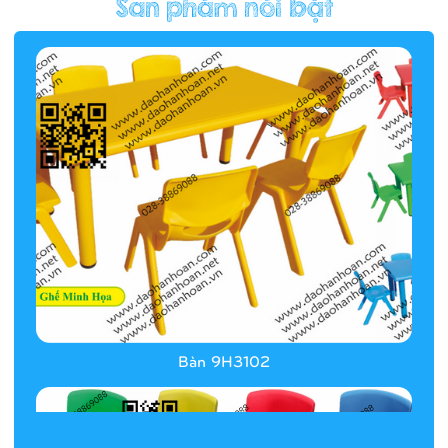
Hàng rào/nhà banh 9H5412
Bàn 9H3102