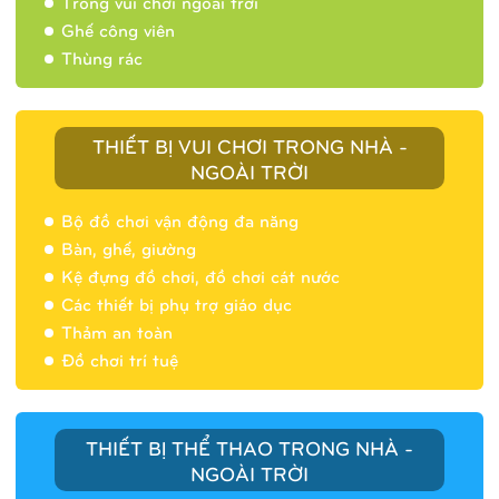
Trống vui chơi ngoài trời
Ghế công viên
Thùng rác
THIẾT BỊ VUI CHƠI TRONG NHÀ -
NGOÀI TRỜI
Bộ đồ chơi vận động đa năng
Bàn, ghế, giường
Nhà banh 9H5404
Kệ đựng đồ chơi, đồ chơi cát nước
Các thiết bị phụ trợ giáo dục
Thảm an toàn
Đồ chơi trí tuệ
THIẾT BỊ THỂ THAO TRONG NHÀ -
NGOÀI TRỜI