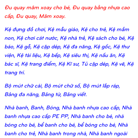
Đu quay mâm xoay cho bé, Đu quay bằng nhựa cao
cấp, Đu quay, Mâm xoay.
Kệ đựng đồ chơi, Kệ mẫu giáo, Kệ cho trẻ, Kệ mầm
non, Kệ chơi cát nước, Kệ nhà trẻ, Kệ sách cho bé, Kệ
báo, Kệ gỗ, Kệ cặp dép, Kệ đa năng, Kệ gốc, Kệ thư
viện, Kệ tài liệu, Kệ bếp, Kệ siêu thị, Kệ nấu ăn, Kệ
bác sĩ, Kệ trang điểm, Kệ Kĩ sư, Tủ cặp dép, Kệ vẽ, Kệ
trang trí.
Bộ mút chữ cái, Bộ mút chữ số, Bộ mút lắp ráp,
Bảng đa năng, Bảng từ, Bảng viết.
Nhà banh, Banh, Bóng, Nhà banh nhựa cao cấp, Nhà
banh nhựa cao cấp PE PP, Nhà banh cho bé, nhà
bóng cho bé, bể banh cho bé, bể bóng cho bé, Nhà
banh cho trẻ, Nhà banh trong nhà, Nhà banh ngoài