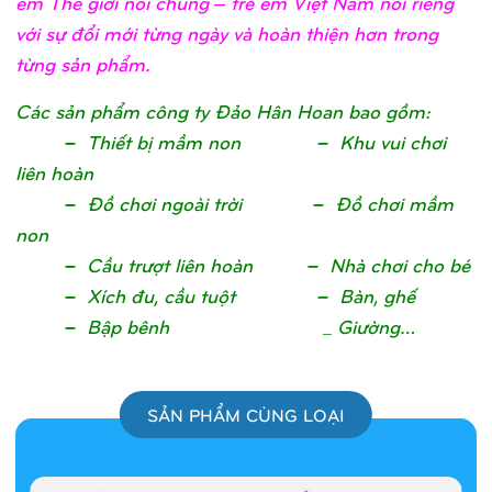
em Thế giới nói chung – trẻ em Việt Nam nói riêng
với sự đổi mới từng ngày và hoàn thiện hơn trong
từng sản phẩm.
Các sả
n phẩ
m công ty Đả
o Hân Hoan bao gồ
m
:
– Thiế
t bị
mầ
m non – Khu vui chơ
i
liên hoà
n
– Đồ
chơ
i ngoài trờ
i – Đồ
chơ
i mầ
m
no
n
– Cầ
u trượ
t liên hoàn – Nhà chơ
i cho b
é
– Xích đu, cầ
u tuộ
t – Bàn, ghế
– Bậ
p bênh
_ Giường…
SẢN PHẨM CÙNG LOẠI