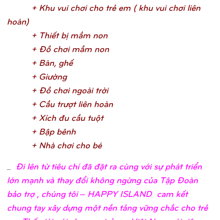
+ Khu vui chơ
i cho trẻ
em ( khu vui chơ
i liên
hoàn
)
+ Thiế
t bị
mầ
m no
n
+ Đồ
chơ
i mầ
m no
n
+ Bàn, ghế
+ Giườ
n
g
+ Đồ
chơ
i ngoài trờ
i
+ Cầ
u trượ
t liên hoà
n
+ Xích đu cầ
u tuộ
t
+ Bậ
p bên
h
+ Nhà chơ
i cho b
é
_
Đi lên từ tiêu chí đã đặt ra cùng với sự phát triển
lớn mạnh và thay đổi không ngừng của Tập Đoàn
bảo trợ , chúng tôi – HAPPY ISLAND cam kết
chung tay xây dựng một nền tảng vững chắc cho trẻ