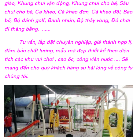
giáo, Khung chui vận động, Khung chui cho bé, Sâu
chui cho bé, Cà kheo, Cà kheo đơn, Cà kheo đôi, Bao
bố, Bộ đánh golf, Banh nhún, Bộ thảy vòng, Đồ chơi
đi thăng bằng, ……
_Tư vấn, lắp đặt chuyên nghiệp, giá thành hợp lí,
đảm bảo chất lượng, mẫu mã đẹp thiết kế theo diện
tích các khu vui chơi , cao ốc, công viên nước …. Sẽ
mang đến cho quý khách hàng sự hài lòng về công ty
chúng tôi.