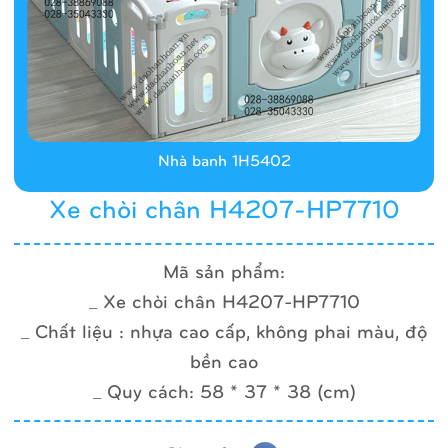
Nhà banh 1H5402
Xe chòi chân H4207-HP7710
Mã sản phẩm:
_ Xe chòi chân H4207-HP7710
_ Chất liệu : nhựa cao cấp, không phai màu, độ
bền cao
_ Quy cách: 58 * 37 * 38 (cm)