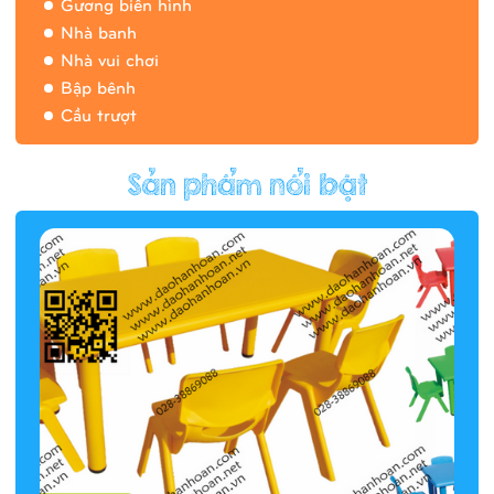
Gương biến hình
Nhà banh
Nhà vui chơi
Bập bênh
Cầu trượt
Hàng rào/nhà banh 9H5412