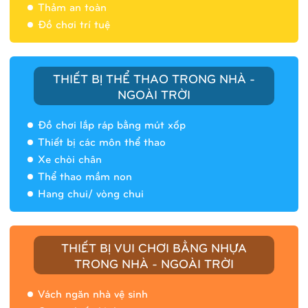
Thảm an toàn
Đồ chơi trí tuệ
THIẾT BỊ THỂ THAO TRONG NHÀ -
NGOÀI TRỜI
Đồ chơi lắp ráp bằng mút xốp
Thiết bị các môn thể thao
Xe chòi chân
Thể thao mầm non
Hang chui/ vòng chui
Nhà banh 9H5408
THIẾT BỊ VUI CHƠI BẰNG NHỰA
TRONG NHÀ - NGOÀI TRỜI
Vách ngăn nhà vệ sinh