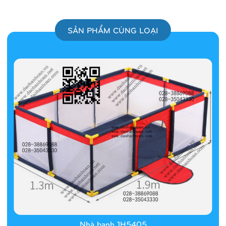
SẢN PHẨM CÙNG LOẠI
Nhà banh 1H5405