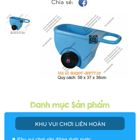
Chia sẻ:
KHU VUI CHƠI LIÊN HOÀN
Khu vui chơi vận động dưới nước