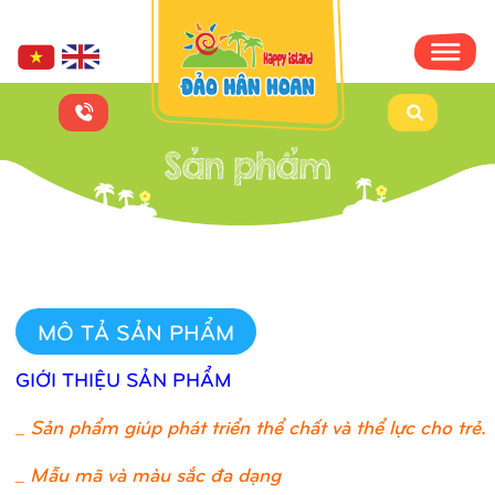
MÔ TẢ SẢN PHẨM
GIỚI THIỆU SẢN PHẨM
_
Sản phẩm giúp phát triển thể chất và thể lực cho trẻ.
_ Mẫu mã và màu sắc đa dạng