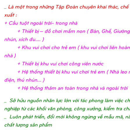
_ Là một trong những Tập Đoàn chuyên khai thác, chế 
xuất :
+ Cầ
u tuộ
t ngoài trờ
i- trong nh
à
+ Thiế
t bị
– đồ
chơ
i mầ
m non ( Bàn, Ghế
, Giườ
ng
nhún, xích đu….
)
+ Khu vui chơ
i c
ho trẻ
em ( khu vui chơ
i liên hoà
nhà
)
+ Thiế
t bị
khu vui chơ
i công viên nướ
c
+ Hệ
thố
ng thiế
t bị
khu vui chơ
i trẻ
em ( Nhà leo n
điệ
n, thú nhún…
)
+ Hệ
thố
ng thả
m an toàn trong nhà và ngoài trờ
i
_
Sở hửu nguồn nhân lực lớn với tác phong làm việc c
nghiệp từ các khối văn phòng, công xưởng, kiểm tra ch
_ Luôn phát triển, đổi mới không ngừng về mẫu mã, n
chất lượng sản phẩm