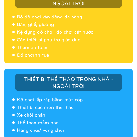
NGOÀI TRỜI
Bộ đồ chơi vận động đa năng
Bàn, ghế, giường
Nhà banh 9H5404
Kệ đựng đồ chơi, đồ chơi cát nước
Các thiết bị phụ trợ giáo dục
Thảm an toàn
Đồ chơi trí tuệ
THIẾT BỊ THỂ THAO TRONG NHÀ -
NGOÀI TRỜI
Đồ chơi lắp ráp bằng mút xốp
Thiết bị các môn thể thao
Xe chòi chân
Thể thao mầm non
Hang chui/ vòng chui
Nhà banh 9H5408