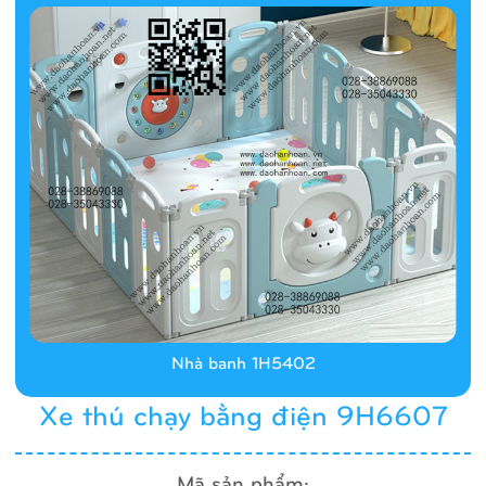
Nhà banh 1H5402
Xe thú chạy bằng điện 9H6607
Mã sản phẩm: