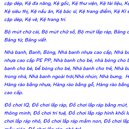
cặp dép, Kệ đa năng, Kệ gốc, Kệ thư viện, Kệ tài liệu, K
Kệ siêu thị, Kệ nấu ăn, Kệ bác sĩ, Kệ trang điểm, Kệ Kĩ 
cặp dép, Kệ vẽ, Kệ trang trí.
Bộ mút chữ cái, Bộ mút chữ số, Bộ mút lắp ráp, Bảng 
Bảng từ, Bảng viết.
Nhà banh, Banh, Bóng, Nhà banh nhựa cao cấp, Nhà b
nhựa cao cấp PE PP, Nhà banh cho bé, nhà bóng cho b
banh cho bé, bể bóng cho bé, Nhà banh cho trẻ, Nhà b
trong nhà, Nhà banh ngoài trời,Nhà nhún, Nhà bưng, H
Hàng rào bằng nhựa, Hàng rào bằng gỗ, Hàng rào bằn
cao cấp.
Đồ chơi IQ, Đồ chơi lắp ráp, Đồ chơi lắp ráp bằng mút,
thông minh, Đồ chơi trí tuệ, Đồ chơi lắp ráp hình khối 
chơi lắp ráp nhỏ, Đồ chơi lắp ráp mầm non, Đồ chơi lắ
mẫu giáo, Đồ chơi lắp ráp nhà trẻ.