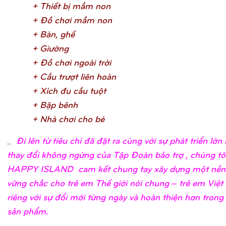
+ Thiế
t bị
mầ
m no
n
+ Đồ
chơ
i mầ
m no
n
+ Bàn, ghế
+ Giườ
n
g
+ Đồ
chơ
i ngoài trờ
i
+ Cầ
u trượ
t liên hoà
n
+ Xích đu cầ
u tuộ
t
+ Bậ
p bên
h
+ Nhà chơ
i cho b
é
_
Đi lên từ tiêu chí đã đặt ra cùng với sự phát triển lớ
thay đổi không ngừng của Tập Đoàn bảo trợ , chúng tô
HAPPY ISLAND cam kết chung tay xây dựng một nền
vững chắc cho trẻ em Thế giới nói chung – trẻ em Việ
riêng với sự đổi mới từng ngày và hoàn thiện hơn trong
sản phẩm.