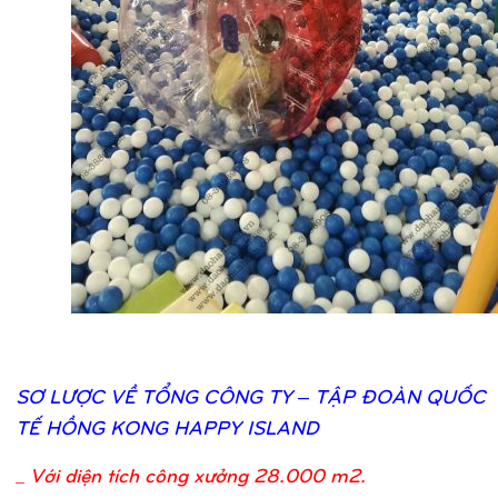
SƠ
LƯỢ
C VỀ
TỔ
NG CÔNG TY – TẬ
P ĐOÀN QUỐ
C
TẾ
HỒ
NG KONG HAPPY ISLAND
_
Với diện tích công xưởng 28.000 m2.