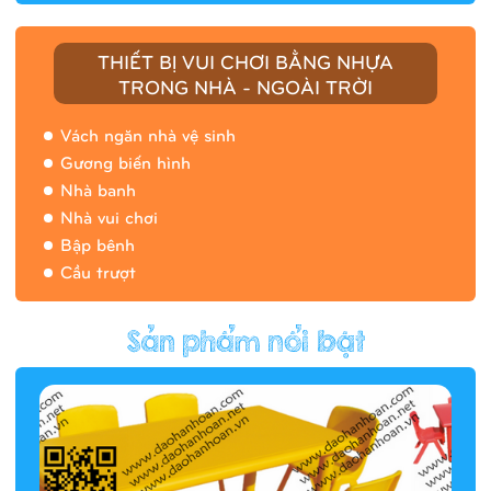
THIẾT BỊ VUI CHƠI BẰNG NHỰA
TRONG NHÀ - NGOÀI TRỜI
Vách ngăn nhà vệ sinh
Gương biến hình
Nhà banh
Nhà vui chơi
Bập bênh
Cầu trượt
Hàng rào/nhà banh 9H5412