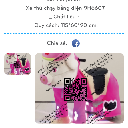
_Xe thú chạy bằng điện 9H6607
_ Chất liệu :
_ Quy cách: 115*60*90 cm,
Chia sẻ: