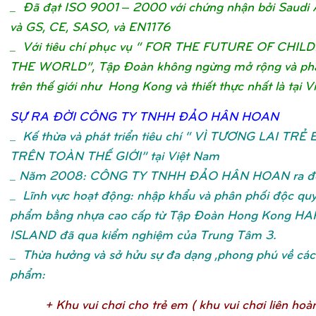
_ Đã đạt ISO 9001 – 2000 với chứng nhận bởi Saudi 
và GS, CE, SASO, và EN1176
_ Với tiêu chí phục vụ “ FOR THE FUTURE OF CHIL
THE WORLD”, Tập Đoàn không ngừng mở rộng và phát
trên thế giới như Hong Kong và thiết thực nhất là tại V
SỰ
RA ĐỜ
I CÔNG TY TNHH ĐẢ
O HÂN HOA
N
_
Kế thừa và phát triển tiêu chí “ VÌ TƯƠNG LAI TRẺ
TRÊN TOÀN THẾ GIỚI” tại Việt Nam
_ Năm 2008: CÔNG TY TNHH ĐẢO HÂN HOAN ra đờ
_ Lĩnh vực hoạt động: nhập khẩu và phân phối độc qu
phẩm bằng nhựa cao cấp từ Tập Đoàn Hong Kong H
ISLAND đã qua kiểm nghiệm của Trung Tâm 3.
_ Thừa hưởng và sở hửu sự đa dạng ,phong phú về các 
phẩm:
+ Khu vui chơ
i cho trẻ
em ( khu vui chơ
i liên hoà