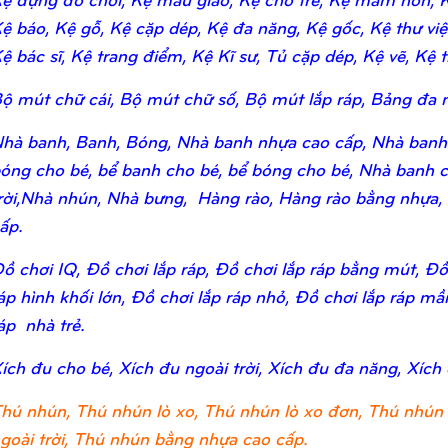
ệ báo, Kệ gỗ, Kệ cặp dép, Kệ đa năng, Kệ gốc, Kệ thư viện,
ệ bác sĩ, Kệ trang điểm, Kệ Kĩ sư, Tủ cặp dép, Kệ vẽ, Kệ tr
ộ mút chữ cái, Bộ mút chữ số, Bộ mút lắp ráp, Bảng đa n
hà banh, Banh, Bóng, Nhà banh nhựa cao cấp, Nhà banh
óng cho bé, bể banh cho bé, bể bóng cho bé, Nhà banh c
rời,Nhà nhún, Nhà bưng, Hàng rào, Hàng rào bằng nhựa,
ấp.
ồ chơi IQ, Đồ chơi lắp ráp, Đồ chơi lắp ráp bằng mút, Đồ 
áp hình khối lớn, Đồ chơi lắp ráp nhỏ, Đồ chơi lắp ráp m
áp nhà trẻ.
ích đu cho bé, Xích đu ngoài trời, Xích đu đa năng, Xích
hú nhún, Thú nhún lò xo, Thú nhún lò xo đơn, Thú nhún 
goài trời, Thú nhún bằng nhựa cao cấp.