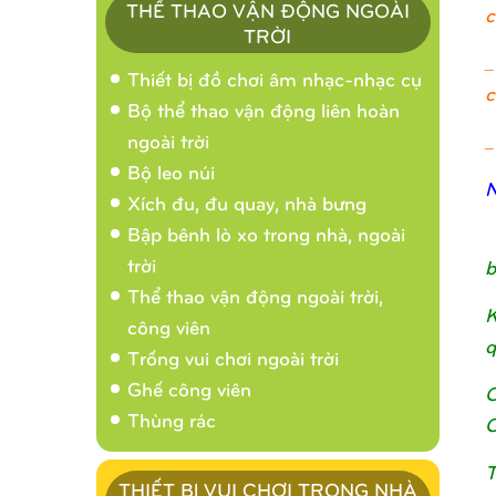
THỂ THAO VẬN ĐỘNG NGOÀI
c
TRỜI
_
Thiết bị đồ chơi âm nhạc-nhạc cụ
c
Bộ thể thao vận động liên hoàn
_
ngoài trời
Bộ leo núi
N
Xích đu, đu quay, nhà bưng
Bập bênh lò xo trong nhà, ngoài
trời
b
Thể thao vận động ngoài trời,
K
công viên
q
Trống vui chơi ngoài trời
Ghế công viên
C
Thùng rác
C
T
THIẾT BỊ VUI CHƠI TRONG NHÀ