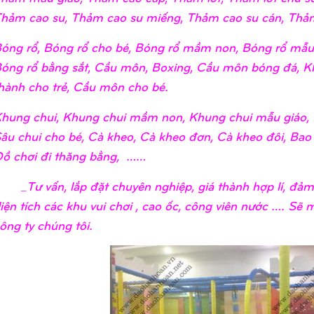
hảm cao su, Thảm cao su miếng, Thảm cao su cán, Thảm
óng rổ, Bóng rổ cho bé, Bóng rổ mầm non, Bóng rổ mẫu 
óng rổ bằng sắt, Cầu môn, Boxing, Cầu môn bóng đá, K
hành cho trẻ, Cầu môn cho bé.
hung chui, Khung chui mầm non, Khung chui mẫu giáo, 
âu chui cho bé, Cà kheo, Cà kheo đơn, Cà kheo đôi, Bao
ồ chơi đi thăng bằng, ……
Tư vấn, lắp đặt chuyên nghiệp, giá thành hợp lí, đảm 
iện tích các khu vui chơi , cao ốc, công viên nước …. Sẽ
ông ty chúng tôi.