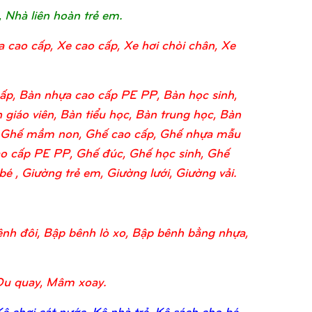
, Nhà liên hoàn trẻ em.
a cao cấp, Xe cao cấp, Xe hơi chòi chân, Xe
ấp, Bàn nhựa cao cấp PE PP, Bàn học sinh,
 giáo viên, Bàn tiểu học, Bàn trung học, Bàn
o, Ghế mầm non, Ghế cao cấp, Ghế nhựa mẫu
o cấp PE PP, Ghế đúc, Ghế học sinh, Ghế
 , Giường trẻ em, Giường lưới, Giường vải.
nh đôi, Bập bênh lò xo, Bập bênh bằng nhựa,
Đu quay, Mâm xoay.
 chơi cát nước, Kệ nhà trẻ, Kệ sách cho bé,