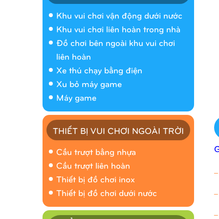
Khu vui chơi vận động dưới nước
Khu vui chơi liên hoàn trong nhà
Đồ chơi bên ngoài khu vui chơi
liên hoàn
Xe thú chạy bằng điện
Xu bỏ máy game
Máy game
THIẾT BỊ VUI CHƠI NGOÀI TRỜI
Cầu trượt bằng nhựa
Cầu trượt liên hoàn
_
Thiết bị đồ chơi inox
_
Thiết bị đồ chơi dưới nước
_