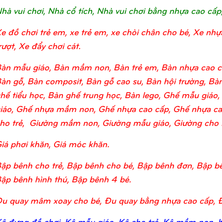
hà vui chơi, Nhà cổ tích, Nhà vui chơi bằng nhựa cao cấp
e đồ chơi trẻ em, xe trẻ em, xe chòi chân cho bé, Xe nhự
rượt, Xe đẩy chơi cát.
àn mẫu giáo, Bàn mầm non, Bàn trẻ em, Bàn nhựa cao c
àn gỗ, Bàn composit, Bàn gỗ cao su, Bàn hội trường, Bàn
hế tiểu học, Bàn ghế trung học, Bàn lego, Ghế mẫu giá
iáo, Ghế nhựa mầm non, Ghế nhựa cao cấp, Ghế nhựa ca
ho trẻ, Giường mầm non, Giường mẫu giáo, Giường cho bé
iá phơi khăn, Giá móc khăn.
ập bênh cho trẻ, Bập bênh cho bé, Bập bênh đơn, Bập bê
ập bênh hình thú, Bập bênh 4 bé.
u quay mâm xoay cho bé, Đu quay bằng nhựa cao cấp, 
ệ đựng đồ chơi, Kệ mẫu giáo, Kệ cho trẻ, Kệ mầm non, Kệ