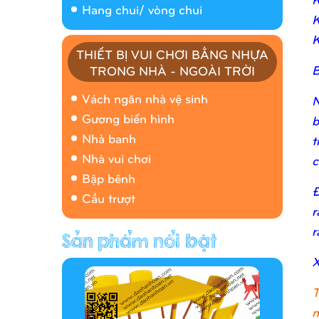
Hang chui/ vòng chui
K
K
THIẾT BỊ VUI CHƠI BẰNG NHỰA
B
TRONG NHÀ - NGOÀI TRỜI
Nhà banh 9H5408
Vách ngăn nhà vệ sinh
N
Gương biến hình
b
Nhà banh
t
Nhà vui chơi
c
Bập bênh
Đ
Cầu trượt
r
r
Hàng rào/nhà banh 9H5412
X
T
n