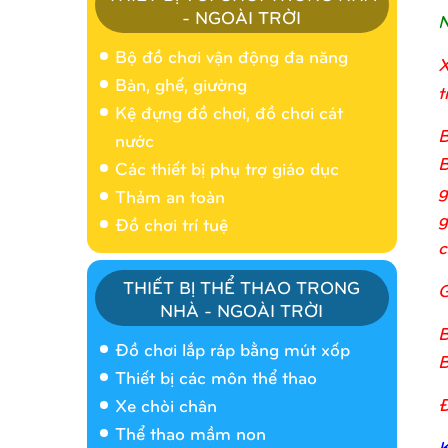
- NGOÀI TRỜI
N
Bộ đồ chơi vận động đa năng
X
Bàn, ghế, giường
t
Kệ đựng đồ chơi, đồ chơi cát
B
nước
B
Các thiết bị phụ trợ giáo dục
g
Thảm an toàn
g
Đồ chơi trí tuệ
c
THIẾT BỊ THỂ THAO TRONG
G
NHÀ - NGOÀI TRỜI
Nhà banh 9H5404
B
Đồ chơi lắp ráp bằng mút xốp
B
Thiết bị các môn thể thao
Đ
Xe chòi chân
Thể thao mầm non
K