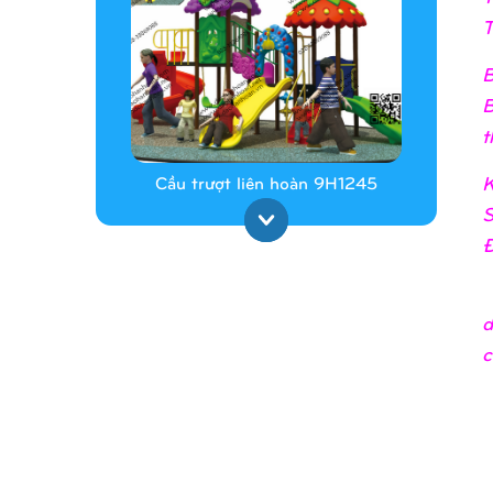
T
B
B
t
K
Cầu trượt liên hoàn 9H1245
S
Đ
_
d
c
Cầu trượt liên hoàn 9H1313