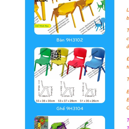
L
b
T
c
Bàn 9H3102
ở
Đ
t
T
B
B
G
Ghế 9H3104
T
T