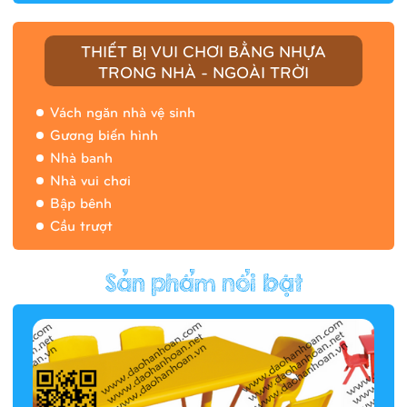
THIẾT BỊ VUI CHƠI BẰNG NHỰA
TRONG NHÀ - NGOÀI TRỜI
Vách ngăn nhà vệ sinh
Gương biến hình
Nhà banh
Nhà vui chơi
Bập bênh
Cầu trượt
Hàng rào/nhà banh 9H5412