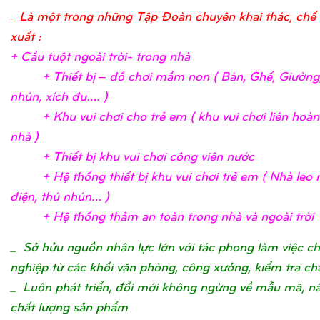
_ Là một trong những Tập Đoàn chuyên khai thác, chế 
xuất :
+ Cầ
u tuộ
t ngoài trờ
i- trong nh
à
+ Thiế
t bị
– đồ
chơ
i mầ
m non ( Bàn, Ghế
, Giườ
ng
nhún, xích đu….
)
+ Khu vui chơ
i c
ho trẻ
em ( khu vui chơ
i liên hoà
nhà
)
+ Thiế
t bị
khu vui chơ
i công viên nướ
c
+ Hệ
thố
ng thiế
t bị
khu vui chơ
i trẻ
em ( Nhà leo n
điệ
n, thú nhún…
)
+ Hệ
thố
ng thả
m an toàn trong nhà và ngoài trờ
i
_
Sở hửu nguồn nhân lực lớn với tác phong làm việc c
nghiệp từ các khối văn phòng, công xưởng, kiểm tra ch
_ Luôn phát triển, đổi mới không ngừng về mẫu mã, n
chất lượng sản phẩm