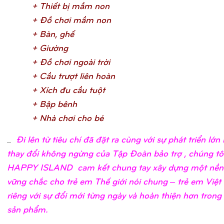
+ Thiế
t bị
mầ
m no
n
+ Đồ
chơ
i mầ
m no
n
+ Bàn, ghế
+ Giườ
n
g
+ Đồ
chơ
i ngoài trờ
i
+ Cầ
u trượ
t liên hoà
n
+ Xích đu cầ
u tuộ
t
+ Bậ
p bên
h
+ Nhà chơ
i cho b
é
_
Đi lên từ tiêu chí đã đặt ra cùng với sự phát triển lớ
thay đổi không ngừng của Tập Đoàn bảo trợ , chúng tô
HAPPY ISLAND cam kết chung tay xây dựng một nền
vững chắc cho trẻ em Thế giới nói chung – trẻ em Việ
riêng với sự đổi mới từng ngày và hoàn thiện hơn trong
sản phẩm.