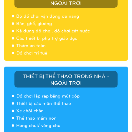
NGOÀI TRỜI
Bộ đồ chơi vận động đa năng
Bàn, ghế, giường
Nhà banh 9H5404
Kệ đựng đồ chơi, đồ chơi cát nước
Các thiết bị phụ trợ giáo dục
Thảm an toàn
Đồ chơi trí tuệ
THIẾT BỊ THỂ THAO TRONG NHÀ -
NGOÀI TRỜI
Đồ chơi lắp ráp bằng mút xốp
Thiết bị các môn thể thao
Xe chòi chân
Thể thao mầm non
Hang chui/ vòng chui
Nhà banh 9H5408