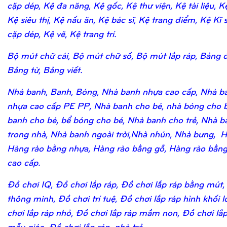
cặp dép, Kệ đa năng, Kệ gốc, Kệ thư viện, Kệ tài liệu, K
Kệ siêu thị, Kệ nấu ăn, Kệ bác sĩ, Kệ trang điểm, Kệ Kĩ 
cặp dép, Kệ vẽ, Kệ trang trí.
Bộ mút chữ cái, Bộ mút chữ số, Bộ mút lắp ráp, Bảng 
Bảng từ, Bảng viết.
Nhà banh, Banh, Bóng, Nhà banh nhựa cao cấp, Nhà b
nhựa cao cấp PE PP, Nhà banh cho bé, nhà bóng cho b
banh cho bé, bể bóng cho bé, Nhà banh cho trẻ, Nhà b
trong nhà, Nhà banh ngoài trời,Nhà nhún, Nhà bưng, H
Hàng rào bằng nhựa, Hàng rào bằng gỗ, Hàng rào bằn
cao cấp.
Đồ chơi IQ, Đồ chơi lắp ráp, Đồ chơi lắp ráp bằng mút,
thông minh, Đồ chơi trí tuệ, Đồ chơi lắp ráp hình khối 
chơi lắp ráp nhỏ, Đồ chơi lắp ráp mầm non, Đồ chơi lắ
mẫu giáo, Đồ chơi lắp ráp nhà trẻ.