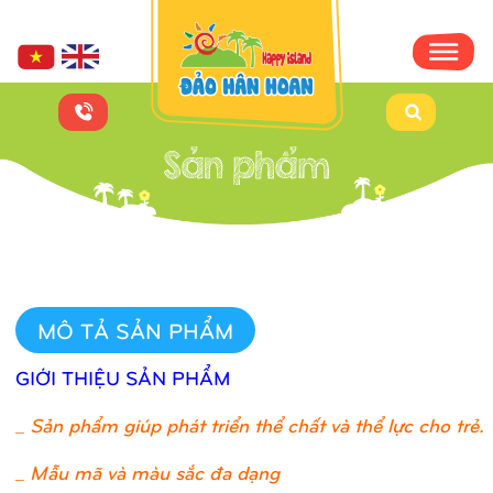
MÔ TẢ SẢN PHẨM
GIỚI THIỆU SẢN PHẨM
_
Sản phẩm giúp phát triển thể chất và thể lực cho trẻ.
_ Mẫu mã và màu sắc đa dạng