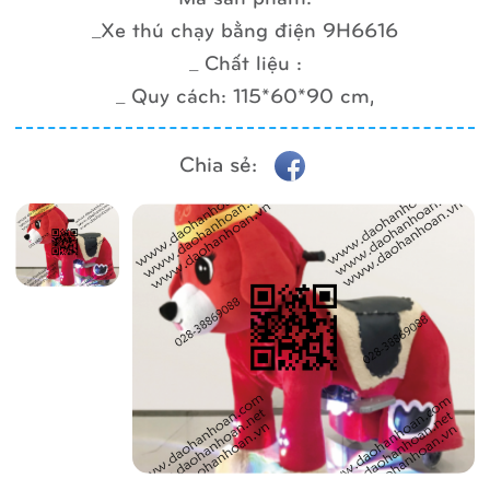
_Xe thú chạy bằng điện 9H6616
_ Chất liệu :
_ Quy cách: 115*60*90 cm,
Chia sẻ: