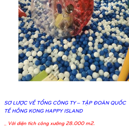
SƠ
LƯỢ
C VỀ
TỔ
NG CÔNG TY – TẬ
P ĐOÀN QUỐ
C
TẾ
HỒ
NG KONG HAPPY ISLAND
_
Với diện tích công xưởng 28.000 m2.