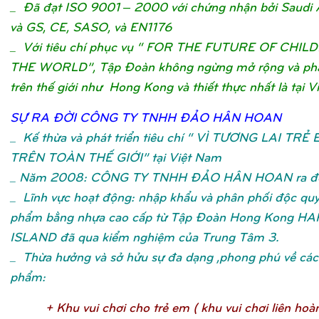
_ Đã đạt ISO 9001 – 2000 với chứng nhận bởi Saudi 
và GS, CE, SASO, và EN1176
_ Với tiêu chí phục vụ “ FOR THE FUTURE OF CHIL
THE WORLD”, Tập Đoàn không ngừng mở rộng và phát
trên thế giới như Hong Kong và thiết thực nhất là tại V
SỰ
RA ĐỜ
I CÔNG TY TNHH ĐẢ
O HÂN HOA
N
_
Kế thừa và phát triển tiêu chí “ VÌ TƯƠNG LAI TRẺ
TRÊN TOÀN THẾ GIỚI” tại Việt Nam
_ Năm 2008: CÔNG TY TNHH ĐẢO HÂN HOAN ra đờ
_ Lĩnh vực hoạt động: nhập khẩu và phân phối độc qu
phẩm bằng nhựa cao cấp từ Tập Đoàn Hong Kong H
ISLAND đã qua kiểm nghiệm của Trung Tâm 3.
_ Thừa hưởng và sở hửu sự đa dạng ,phong phú về các 
phẩm:
+ Khu vui chơ
i cho trẻ
em ( khu vui chơ
i liên hoà