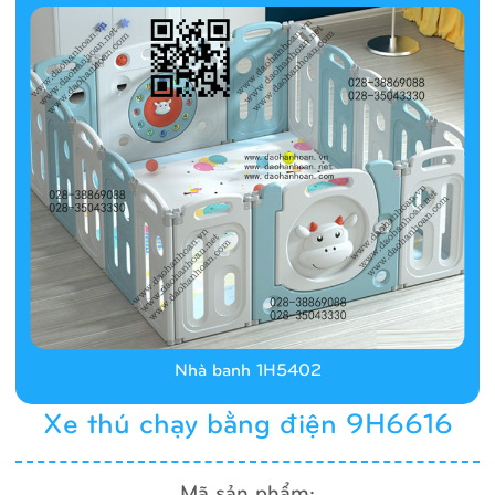
Nhà banh 1H5402
Xe thú chạy bằng điện 9H6616
Mã sản phẩm: