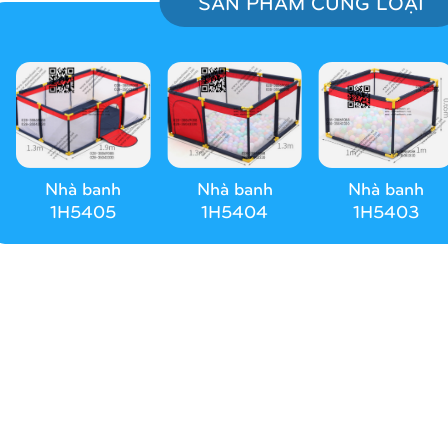
SẢN PHẨM CÙNG LOẠI
Nhà banh
Nhà banh
Nhà banh
1H5405
1H5404
1H5403