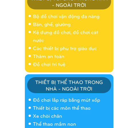
- NGOÀI TRỜI
Bộ đồ chơi vận động đa năng
Bàn, ghế, giường
Kệ đựng đồ chơi, đồ chơi cát
nước
Các thiết bị phụ trợ giáo dục
Thảm an toàn
Đồ chơi trí tuệ
THIẾT BỊ THỂ THAO TRONG
NHÀ - NGOÀI TRỜI
Nhà banh 9H5404
Đồ chơi lắp ráp bằng mút xốp
Thiết bị các môn thể thao
Xe chòi chân
Thể thao mầm non