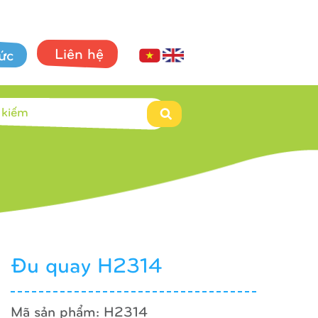
Liên hệ
tức
Đu quay H2314
Mã sản phẩm: H2314