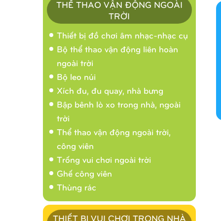
THỂ THAO VẬN ĐỘNG NGOÀI
TRỜI
Thiết bị đồ chơi âm nhạc-nhạc cụ
Bộ thể thao vận động liên hoàn
ngoài trời
Bộ leo núi
Xích đu, đu quay, nhà bưng
Bập bênh lò xo trong nhà, ngoài
trời
Thể thao vận động ngoài trời,
công viên
Trống vui chơi ngoài trời
Ghế công viên
Thùng rác
THIẾT BỊ VUI CHƠI TRONG NHÀ