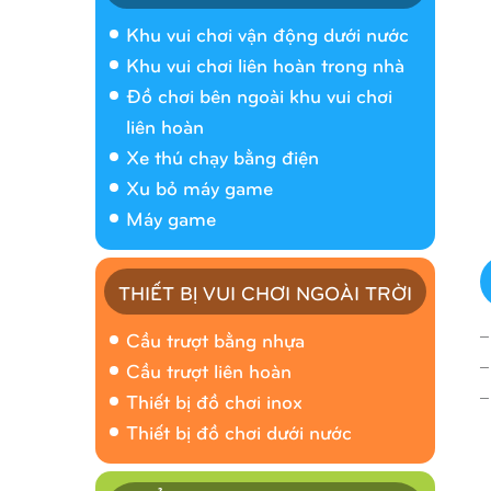
Khu vui chơi vận động dưới nước
Khu vui chơi liên hoàn trong nhà
Đồ chơi bên ngoài khu vui chơi
liên hoàn
Xe thú chạy bằng điện
Xu bỏ máy game
Máy game
THIẾT BỊ VUI CHƠI NGOÀI TRỜI
_
Cầu trượt bằng nhựa
_
Cầu trượt liên hoàn
_
Thiết bị đồ chơi inox
Thiết bị đồ chơi dưới nước