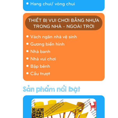
Hang chui/ vòng chui
THIẾT BỊ VUI CHƠI BẰNG NHỰA
TRONG NHÀ - NGOÀI TRỜI
Nhà banh 9H5408
Vách ngăn nhà vệ sinh
Gương biến hình
Nhà banh
Nhà vui chơi
Bập bênh
Cầu trượt
Hàng rào/nhà banh 9H5412